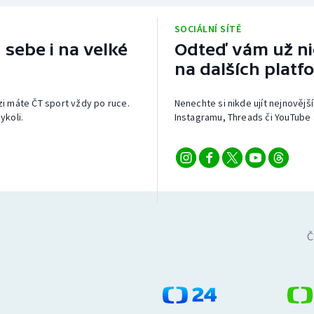
SOCIÁLNÍ SÍTĚ
 sebe i na velké
Odteď vám už nic
na dalších platf
izi máte ČT sport vždy po ruce.
Nenechte si nikde ujít nejnovější
ykoli.
Instagramu, Threads či YouTube 
Č