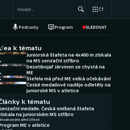
ČT
Podcasty
Program
SLEDOVAT
NEPŘEHLÉDNĚTE
Soutěže
idea k tématu
Juniorská štafeta na 4x400 m získala
Historické návraty
na MS senzační stříbro
Desetibojař Järvinen se chystá na
Aplikace ČT sport
ME
Štefela má před ME velká očekávání
AZ kvíz
České medailové naděje odletěly na
juniorské MS v atletice
Články k tématu
Senzační medaile. Česká smíšená štafeta
získala na juniorském MS stříbro
Aktualizováno před 20 hod
Program ME v atletice