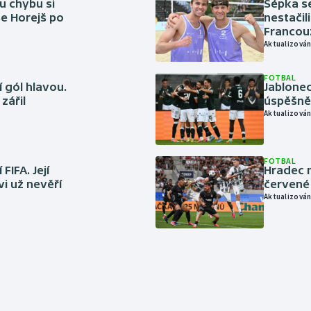
u chybu si
Šépka s
se Horejš po
nestačil
Francou
Aktualizován
FOTBAL
 gól hlavou.
Jablonec
zářil
úspěšně 
Aktualizován
FOTBAL
FIFA. Její
Hradec n
vi už nevěří
červené
Aktualizován