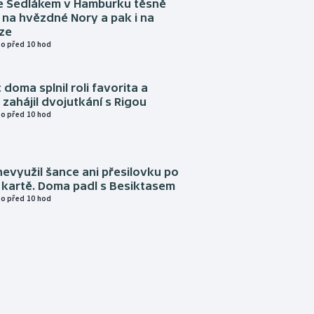
e Sedlákem v Hamburku těsně
i na hvězdné Nory a pak i na
ze
o před 10 hod
 doma splnil roli favorita a
zahájil dvojutkání s Rigou
o před 10 hod
evyužil šance ani přesilovku po
 kartě. Doma padl s Besiktasem
o před 10 hod