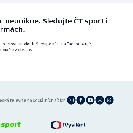
 neunikne. Sledujte ČT sport i
ormách.
 sportovní události. Sledujte nás i na Facebooku, X,
a buďte v obraze.
eská televize na sociálních sítích: