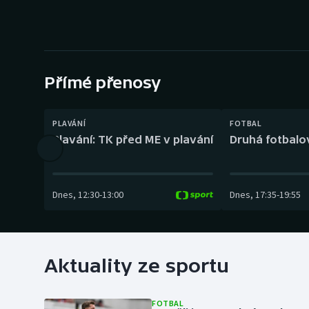
Curling
Dostihy
Florbal
Přímé přenosy
Futsal
PLAVÁNÍ
FOTBAL
Golf
Plavání: TK před ME v plavání
Druhá fotbalov
Gymnastika
Dnes
,
12:30
-
13:00
Dnes
,
17:35
-
19:55
Aktuality ze sportu
FOTBAL