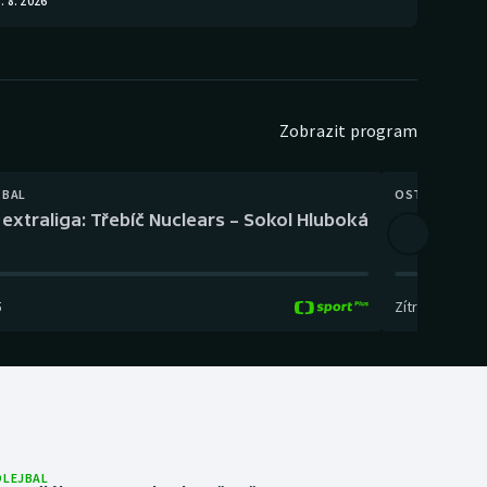
. 8. 2026
Zobrazit program
TBAL
OSTATNÍ
extraliga: Třebíč Nuclears – Sokol Hluboká
Orientační
5
Zítra
,
14:00
-
17
OLEJBAL