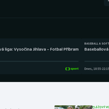
5
Moderní pětiboj
Triatlon
Motorsport
Veslování
Olympijské hry
Vodní slalom
Parasport
Volejbal
BASEBALL A SOF
Plavání
Ostatní
á liga: Vysočina Jihlava – Fotbal Příbram
Baseballová 
Plážový volejbal
Dnes
,
18:55
-
22:1
PLÁŽOVÝ V