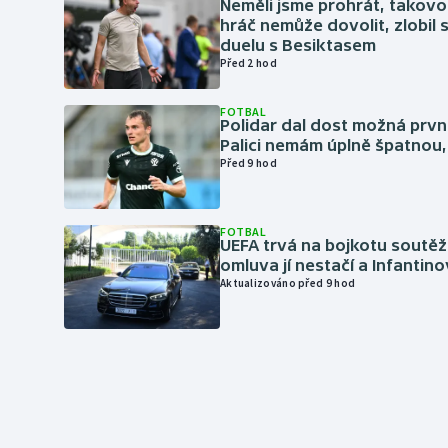
Neměli jsme prohrát, takovo
hráč nemůže dovolit, zlobil 
duelu s Besiktasem
Před 2 hod
FOTBAL
Polidar dal dost možná první
Palici nemám úplně špatnou, 
Před 9 hod
FOTBAL
UEFA trvá na bojkotu soutěží 
omluva jí nestačí a Infantino
Aktualizováno před 9 hod