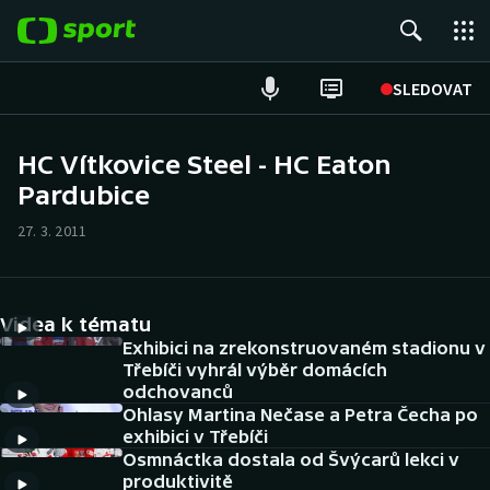
POPULÁRNÍ
SLEDOVAT
Fotbal
HC Vítkovice Steel - HC Eaton
Pardubice
Hokej
27. 3. 2011
Tenis
Atletika
Videa k tématu
Cyklistika
Exhibici na zrekonstruovaném stadionu v
Třebíči vyhrál výběr domácích
odchovanců
DALŠÍ SPORTY
Ohlasy Martina Nečase a Petra Čecha po
exhibici v Třebíči
Americký fotbal
NEPŘEHLÉDNĚTE
Osmnáctka dostala od Švýcarů lekci v
produktivitě