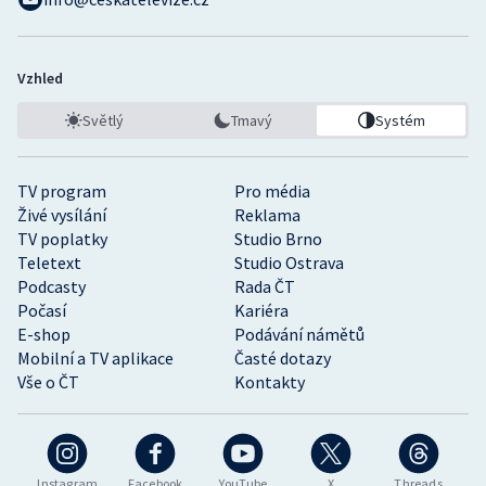
Vzhled
Světlý
Tmavý
Systém
TV program
Pro média
Živé vysílání
Reklama
TV poplatky
Studio Brno
Teletext
Studio Ostrava
Podcasty
Rada ČT
Počasí
Kariéra
E-shop
Podávání námětů
Mobilní a TV aplikace
Časté dotazy
Vše o ČT
Kontakty
Instagram
Facebook
YouTube
X
Threads