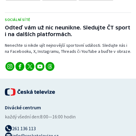
Stolní tenis
Triatlon
SOCIÁLNÍ SÍTĚ
Odteď vám už nic neunikne. Sledujte ČT sport
Veslování
i na dalších platformách.
Nenechte si nikde ujít nejnovější sportovní události. Sledujte nás i
Vodní slalom
na Facebooku, X, Instagramu, Threads či YouTube a buďte v obraze.
Volejbal
Ostatní
Divácké centrum
každý všední den:
8:00—16:00 hodin
261 136 113
info@ceskatelevize.cz