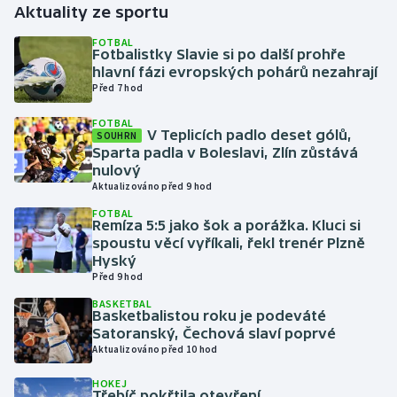
Aktuality ze sportu
Gymnastika
FOTBAL
Fotbalistky Slavie si po další prohře
hlavní fázi evropských pohárů nezahrají
Házená
Před 7 hod
FOTBAL
Jezdectví
V Teplicích padlo deset gólů,
SOUHRN
Sparta padla v Boleslavi, Zlín zůstává
Judo
nulový
Aktualizováno před 9 hod
Krasobruslení
FOTBAL
Remíza 5:5 jako šok a porážka. Kluci si
spoustu věcí vyříkali, řekl trenér Plzně
Lezení
Hyský
Před 9 hod
Lyže a snowboard
BASKETBAL
Basketbalistou roku je podeváté
Satoranský, Čechová slaví poprvé
Moderní pětiboj
Aktualizováno před 10 hod
Motorsport
HOKEJ
Třebíč pokřtila otevření