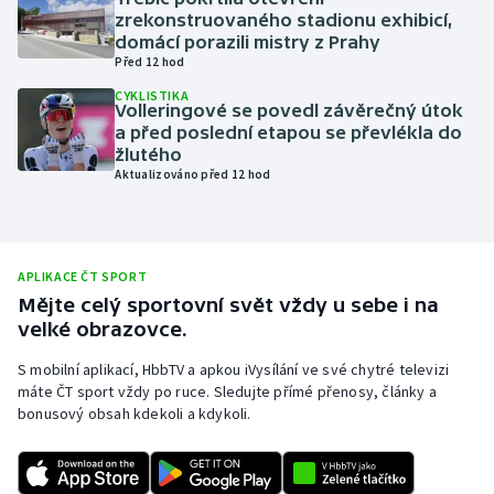
zrekonstruovaného stadionu exhibicí,
Olympijské hry
domácí porazili mistry z Prahy
Před 12 hod
Parasport
CYKLISTIKA
Volleringové se povedl závěrečný útok
a před poslední etapou se převlékla do
Plavání
žlutého
Aktualizováno před 12 hod
Plážový volejbal
Ragby
APLIKACE ČT SPORT
Rychlobruslení
Mějte celý sportovní svět vždy u sebe i na
velké obrazovce.
Rychlostní kanoistika
S mobilní aplikací, HbbTV a apkou iVysílání ve své chytré televizi
máte ČT sport vždy po ruce. Sledujte přímé přenosy, články a
Short track
bonusový obsah kdekoli a kdykoli.
Sportovní střelba