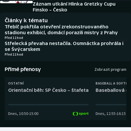
Baseball a softbal
Soutěže
Záznam utkání Hlinka Gretzky Cupu
Finsko – Česko
Basketbal
Historické návraty
Články k tématu
Třebíč pokřtila otevření zrekonstruovaného
Biatlon
Aplikace ČT sport
stadionu exhibicí, domácí porazili mistry z Prahy
Před 12 hod
Střelecká převaha nestačila. Osmnáctka prohrála i
Boby a skeleton
AZ kvíz
se Švýcarskem
Před 22 hod
Box
Přímé přenosy
Zobrazit program
Curling
OSTATNÍ
BASEBALL A SOFTBA
Dostihy
Orientační běh: SP Česko – štafeta
Baseballová ex
Florbal
Dnes
,
10:50
-
15:00
Dnes
,
12:55
-
16:15
Futsal
Golf