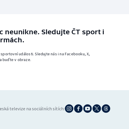
 neunikne. Sledujte ČT sport i
ormách.
 sportovní události. Sledujte nás i na Facebooku, X,
a buďte v obraze.
eská televize na sociálních sítích: