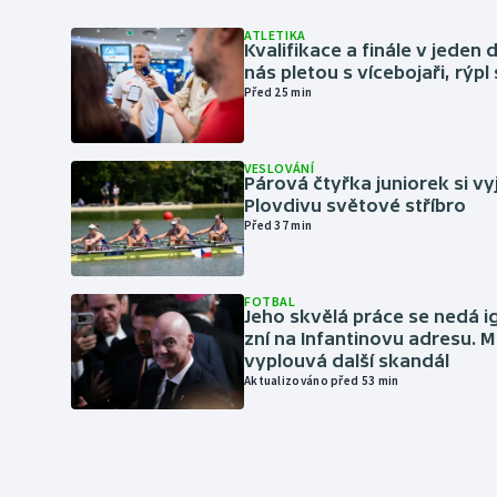
ATLETIKA
Kvalifikace a finále v jeden d
nás pletou s vícebojaři, rýpl
Před 25 min
VESLOVÁNÍ
Párová čtyřka juniorek si vy
Plovdivu světové stříbro
Před 37 min
FOTBAL
Jeho skvělá práce se nedá i
zní na Infantinovu adresu. M
vyplouvá další skandál
Aktualizováno před 53 min