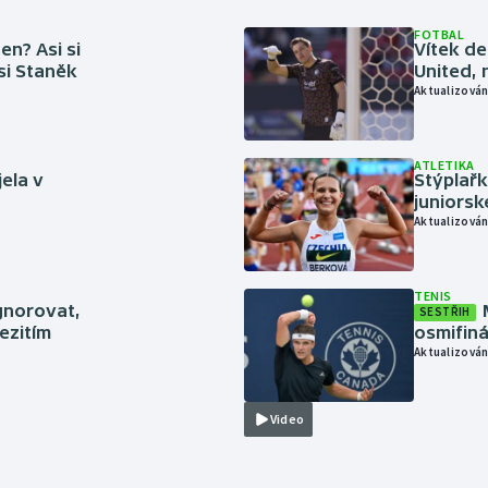
FOTBAL
en? Asi si
Vítek de
 si Staněk
United, 
Aktualizován
ATLETIKA
jela v
Stýplařk
juniors
Aktualizován
TENIS
gnorovat,
SESTŘIH
ezitím
osmifiná
Aktualizován
Video