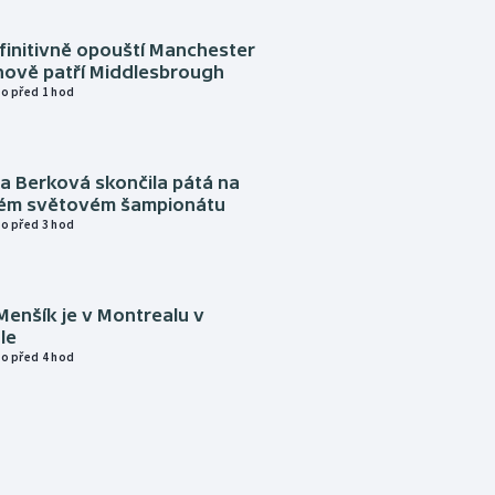
finitivně opouští Manchester
nově patří Middlesbrough
o před 1 hod
a Berková skončila pátá na
kém světovém šampionátu
o před 3 hod
Menšík je v Montrealu v
le
o před 4 hod