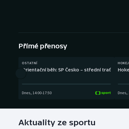
Curling
Dostihy
Florbal
Futsal
Přímé přenosy
Golf
OSTATNÍ
HOKEJ
Orientační běh: SP Česko – střední trať
Hoke
Gymnastika
Dnes
,
14:00
-
17:50
Dnes
,
Aktuality ze sportu