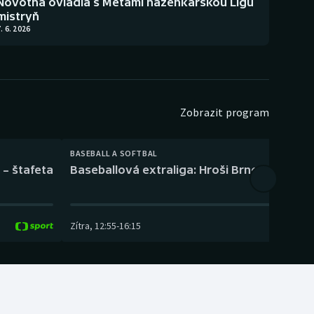
Novotná ovládla s Metami házenkářskou Ligu
mistryň
. 6. 2026
Zobrazit program
BASEBALL A SOFTBAL
 – štafeta
Baseballová extraliga: Hroši Brno – Eagles
Zítra
,
12:55
-
16:15