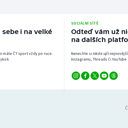
SOCIÁLNÍ SÍTĚ
 sebe i na velké
Odteď vám už nic
na dalších platf
izi máte ČT sport vždy po ruce.
Nenechte si nikde ujít nejnovější
ykoli.
Instagramu, Threads či YouTube 
Č