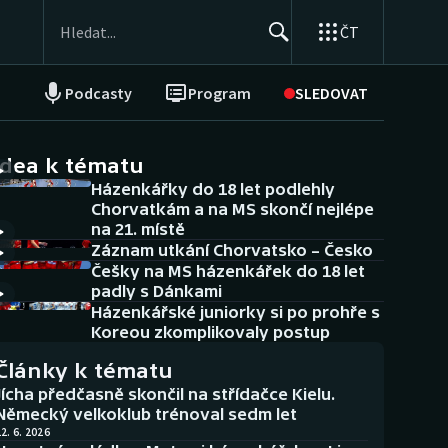
ČT
Podcasty
Program
SLEDOVAT
NEPŘEHLÉDNĚTE
Soutěže
idea k tématu
Házenkářky do 18 let podlehly
Historické návraty
Chorvatkám a na MS skončí nejlépe
na 21. místě
Aplikace ČT sport
Záznam utkání Chorvatsko – Česko
Češky na MS házenkářek do 18 let
AZ kvíz
padly s Dánkami
Házenkářské juniorky si po prohře s
Koreou zkomplikovaly postup
Články k tématu
Jícha předčasně skončil na střídačce Kielu.
Německý velkoklub trénoval sedm let
2. 6. 2026