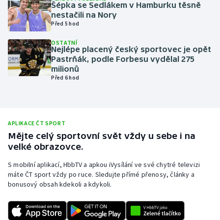
Šépka se Sedlákem v Hamburku těsně
Olympijské hry
nestačili na Nory
Před 5 hod
Parasport
OSTATNÍ
Nejlépe placený český sportovec je opět
Pastrňák, podle Forbesu vydělal 275
Plavání
milionů
Před 6 hod
Plážový volejbal
Ragby
APLIKACE ČT SPORT
Rychlobruslení
Mějte celý sportovní svět vždy u sebe i na
velké obrazovce.
Rychlostní kanoistika
S mobilní aplikací, HbbTV a apkou iVysílání ve své chytré televizi
máte ČT sport vždy po ruce. Sledujte přímé přenosy, články a
Short track
bonusový obsah kdekoli a kdykoli.
Sportovní střelba