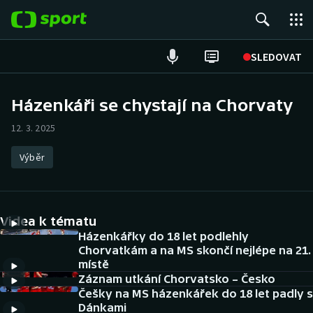
POPULÁRNÍ
SLEDOVAT
Fotbal
Házenkáři se chystají na Chorvaty
Hokej
12. 3. 2025
Tenis
Výběr
Atletika
Videa k tématu
Cyklistika
Házenkářky do 18 let podlehly
Chorvatkám a na MS skončí nejlépe na 21.
DALŠÍ SPORTY
místě
Záznam utkání Chorvatsko – Česko
Americký fotbal
NEPŘEHLÉDNĚTE
Češky na MS házenkářek do 18 let padly s
Dánkami