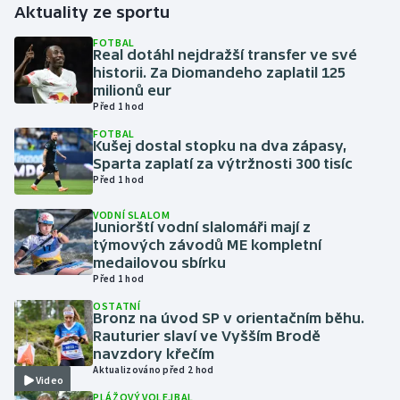
Aktuality ze sportu
Gymnastika
FOTBAL
Real dotáhl nejdražší transfer ve své
historii. Za Diomandeho zaplatil 125
Házená
milionů eur
Před 1 hod
Jezdectví
FOTBAL
Kušej dostal stopku na dva zápasy,
Sparta zaplatí za výtržnosti 300 tisíc
Judo
Před 1 hod
Krasobruslení
VODNÍ SLALOM
Juniorští vodní slalomáři mají z
týmových závodů ME kompletní
Lezení
medailovou sbírku
Před 1 hod
Lyže a snowboard
OSTATNÍ
Bronz na úvod SP v orientačním běhu.
Rauturier slaví ve Vyšším Brodě
Moderní pětiboj
navzdory křečím
Aktualizováno před 2 hod
Video
Motorsport
PLÁŽOVÝ VOLEJBAL