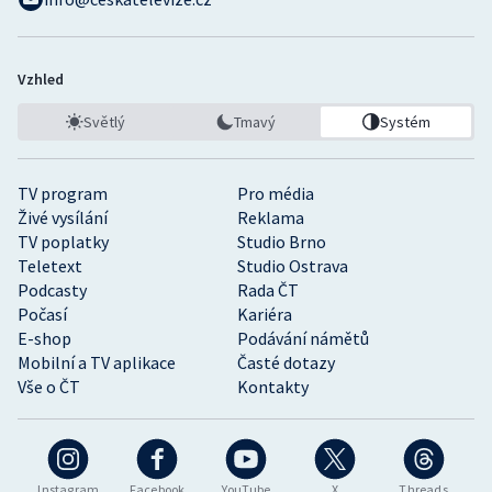
Vzhled
Světlý
Tmavý
Systém
TV program
Pro média
Živé vysílání
Reklama
TV poplatky
Studio Brno
Teletext
Studio Ostrava
Podcasty
Rada ČT
Počasí
Kariéra
E-shop
Podávání námětů
Mobilní a TV aplikace
Časté dotazy
Vše o ČT
Kontakty
Instagram
Facebook
YouTube
X
Threads