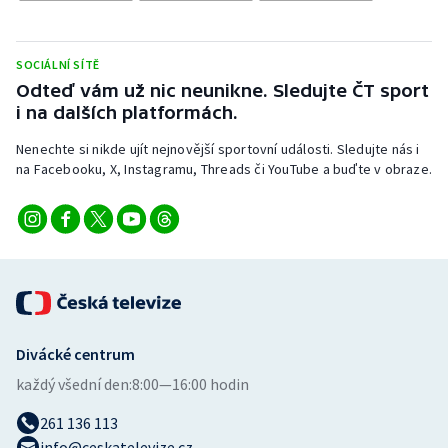
Stolní tenis
Triatlon
SOCIÁLNÍ SÍTĚ
Odteď vám už nic neunikne. Sledujte ČT sport
Veslování
i na dalších platformách.
Nenechte si nikde ujít nejnovější sportovní události. Sledujte nás i
Vodní slalom
na Facebooku, X, Instagramu, Threads či YouTube a buďte v obraze.
Volejbal
Ostatní
Divácké centrum
každý všední den:
8:00—16:00 hodin
261 136 113
info@ceskatelevize.cz