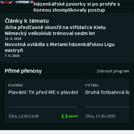
Baseball a softbal
Soutěže
Házenkářské juniorky si po prohře s
Koreou zkomplikovaly postup
Basketbal
Historické návraty
Články k tématu
Jícha předčasně skončil na střídačce Kielu.
Biatlon
Aplikace ČT sport
Německý velkoklub trénoval sedm let
22. 6. 2026
Novotná ovládla s Metami házenkářskou Ligu
Boby a skeleton
AZ kvíz
mistryň
7. 6. 2026
Box
Přímé přenosy
Zobrazit program
Curling
PLAVÁNÍ
FOTBAL
Dostihy
Plavání: TK před ME v plavání
Druhá fotbalová liga
Florbal
Zítra
,
12:30
-
13:00
Zítra
,
17:35
-
19:55
Futsal
Golf