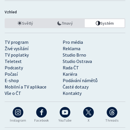
Vzhled
Světlý
Tmavý
Systém
TV program
Pro média
Živé vysílání
Reklama
TV poplatky
Studio Brno
Teletext
Studio Ostrava
Podcasty
Rada ČT
Počasí
Kariéra
E-shop
Podávání námětů
Mobilní a TV aplikace
Časté dotazy
Vše o ČT
Kontakty
Instagram
Facebook
YouTube
X
Threads