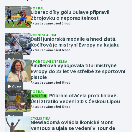
FOTBAL
Liberec díky gólu Dulaye připravil
Gymnastika
Zbrojovku o neporazitelnost
Aktualizováno před 3 hod
Házená
VODNÍ SLALOM
Další juniorská medaile a hned zlatá.
Jezdectví
Kočířová je mistryní Evropy na kajaku
Aktualizováno před 6 hod
Judo
Video
SPORTOVNÍ STŘELBA
Šindlerová vybojovala titul mistryně
Krasobruslení
Evropy do 23 let ve střelbě ze sportovní
pistole
Aktualizováno před 6 hod
Lezení
Video
FOTBAL
Příbram otáčela proti Jihlavě,
SESTŘIH
Lyže a snowboard
Ústí ztratilo vedení 3:0 s Českou Lípou
Aktualizováno před 6 hod
Moderní pětiboj
Video
CYKLISTIKA
Niewiadomá ovládla ikonické Mont
Motorsport
Ventoux a ujala se vedení v Tour de