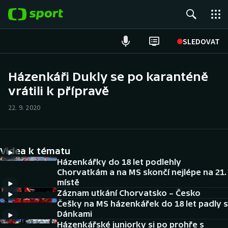
POPULÁRNÍ
SLEDOVAT
Fotbal
Házenkáři Dukly se po karanténě
vrátili k přípravě
Hokej
22. 9. 2020
Tenis
Atletika
Videa k tématu
Cyklistika
Házenkářky do 18 let podlehly
Chorvatkám a na MS skončí nejlépe na 21.
místě
DALŠÍ SPORTY
Záznam utkání Chorvatsko – Česko
Češky na MS házenkářek do 18 let padly s
Americký fotbal
NEPŘEHLÉDNĚTE
Dánkami
Házenkářské juniorky si po prohře s