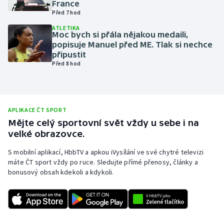
France
Před 7 hod
Olympijské hry
ATLETIKA
Moc bych si přála nějakou medaili,
Parasport
popisuje Manuel před ME. Tlak si nechce
připustit
Plavání
Před 8 hod
Plážový volejbal
Ragby
APLIKACE ČT SPORT
Mějte celý sportovní svět vždy u sebe i na
velké obrazovce.
Rychlobruslení
S mobilní aplikací, HbbTV a apkou iVysílání ve své chytré televizi
Rychlostní kanoistika
máte ČT sport vždy po ruce. Sledujte přímé přenosy, články a
bonusový obsah kdekoli a kdykoli.
Short track
Sportovní střelba