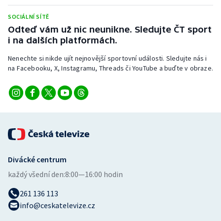
Stolní tenis
SOCIÁLNÍ SÍTĚ
Odteď vám už nic neunikne. Sledujte ČT sport
Triatlon
i na dalších platformách.
Veslování
Nenechte si nikde ujít nejnovější sportovní události. Sledujte nás i
na Facebooku, X, Instagramu, Threads či YouTube a buďte v obraze.
Vodní slalom
Volejbal
Ostatní
Divácké centrum
každý všední den:
8:00—16:00 hodin
261 136 113
info@ceskatelevize.cz