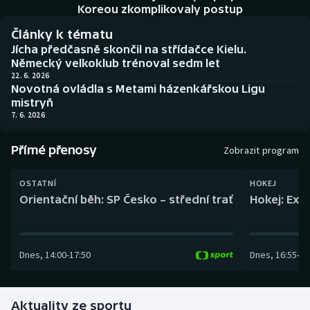
Baseball a softbal
Soutěže
Koreou zkomplikovaly postup
Články k tématu
Basketbal
Historické návraty
Jícha předčasně skončil na střídačce Kielu.
Německý velkoklub trénoval sedm let
Biatlon
Aplikace ČT sport
22. 6. 2026
Novotná ovládla s Metami házenkářskou Ligu
mistryň
Boby a skeleton
AZ kvíz
7. 6. 2026
Box
Přímé přenosy
Zobrazit program
Curling
OSTATNÍ
HOKEJ
Orientační běh: SP Česko – střední trať
Hokej: Exh
Dostihy
Florbal
Dnes
,
14:00
-
17:50
Dnes
,
16:55
-
19
Futsal
Aktuality ze sportu
Golf