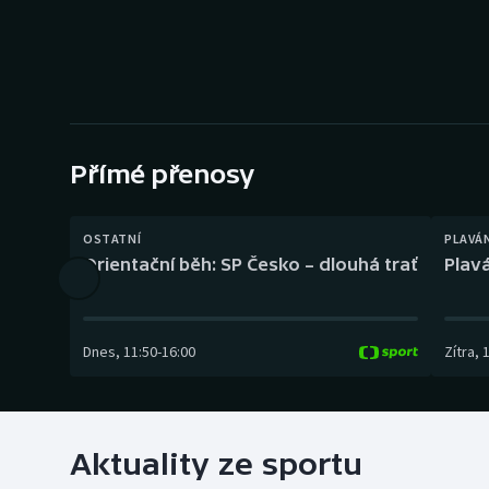
Curling
Dostihy
Florbal
Futsal
Přímé přenosy
Golf
OSTATNÍ
PLAVÁ
Orientační běh: SP Česko – dlouhá trať
Plavá
Gymnastika
Dnes
,
11:50
-
16:00
Zítra
,
Aktuality ze sportu