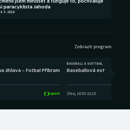
Změnil jsem mindset a funguje to, pochvaluje
si paracyklista Jahoda
4. 5. 2026
Zobrazit program
BASEBALL A SOFTBAL
a Jihlava – Fotbal Příbram
Baseballová extraliga: Tře
Zítra
,
18:55
-
22:15