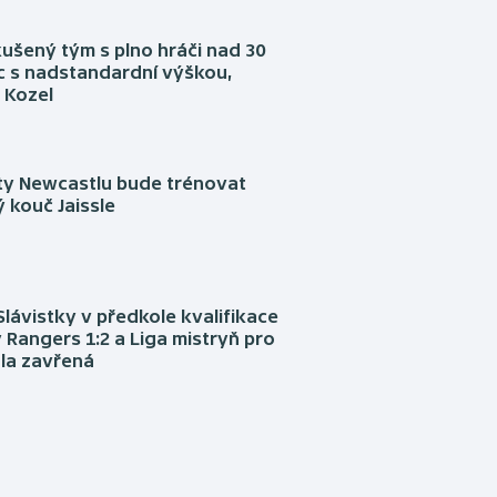
kušený tým s plno hráči nad 30
íc s nadstandardní výškou,
 Kozel
sty Newcastlu bude trénovat
 kouč Jaissle
Slávistky v předkole kvalifikace
 Rangers 1:2 a Liga mistryň pro
la zavřená