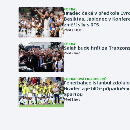
FOTBAL
Hradec čeká v předkole Evro
Besiktas, Jablonec v Konfere
změří síly s RFS
Před 13 min
FOTBAL
Salah bude hrát za Trabzon
Před 7 hod
FOTBALOVÁ LIGA MISTRŮ
Fenerbahce Istanbul zdolalo
Hradec a je blíže případném
Spartou
Před 8 hod