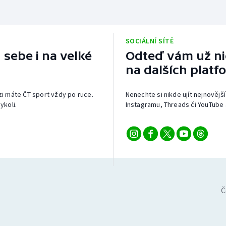
SOCIÁLNÍ SÍTĚ
 sebe i na velké
Odteď vám už nic
na dalších platf
izi máte ČT sport vždy po ruce.
Nenechte si nikde ujít nejnovější
ykoli.
Instagramu, Threads či YouTube 
Č