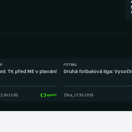
Moderní pětiboj
Triatlon
1
Motorsport
Veslování
Olympijské hry
Vodní slalom
Parasport
Volejbal
Plavání
Ostatní
NÍ
FOTBAL
ní: TK před ME v plavání
Druhá fotbalová liga: Vysočin
Plážový volejbal
12:30
-
13:00
Zítra
,
17:35
-
19:55