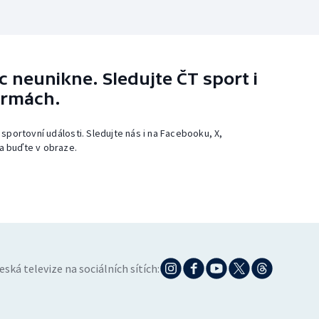
 neunikne. Sledujte ČT sport i
ormách.
 sportovní události. Sledujte nás i na Facebooku, X,
a buďte v obraze.
eská televize na sociálních sítích: