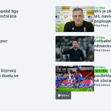
FOTBAL
pské ligy
RFS je z
nční lize
let, nav
popisuje
Před 9 hod
FOTBAL
spor
Fotbali
německý
Před 10 hod
FOTBAL
 Štýrský
SESTŘIH
u duelu se
podlehly
ně zůsta
Před 10 hod
Video