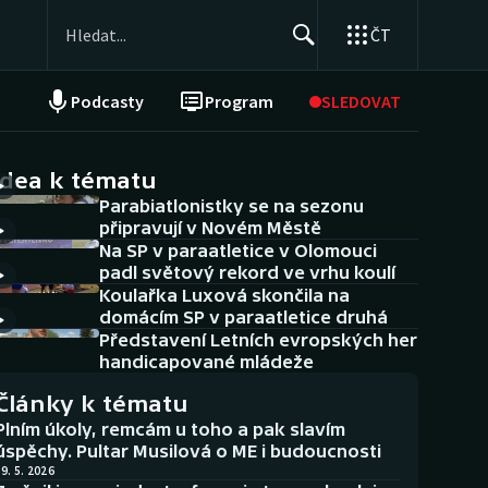
ČT
Podcasty
Program
SLEDOVAT
NEPŘEHLÉDNĚTE
Soutěže
idea k tématu
Parabiatlonistky se na sezonu
Historické návraty
připravují v Novém Městě
Na SP v paraatletice v Olomouci
Aplikace ČT sport
padl světový rekord ve vrhu koulí
Koulařka Luxová skončila na
AZ kvíz
domácím SP v paraatletice druhá
Představení Letních evropských her
handicapované mládeže
Články k tématu
Plním úkoly, remcám u toho a pak slavím
úspěchy. Pultar Musilová o ME i budoucnosti
9. 5. 2026