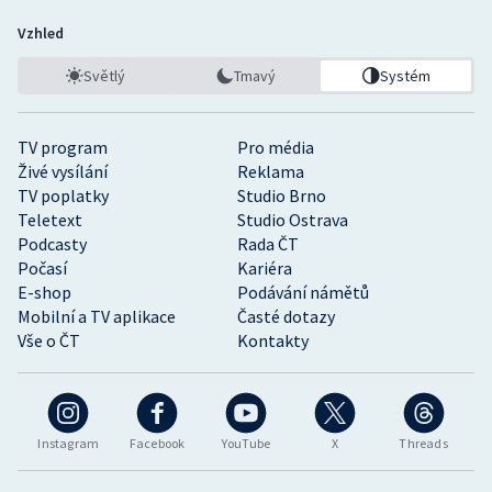
Vzhled
Světlý
Tmavý
Systém
TV program
Pro média
Živé vysílání
Reklama
TV poplatky
Studio Brno
Teletext
Studio Ostrava
Podcasty
Rada ČT
Počasí
Kariéra
E-shop
Podávání námětů
Mobilní a TV aplikace
Časté dotazy
Vše o ČT
Kontakty
Instagram
Facebook
YouTube
X
Threads