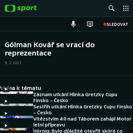
POPULÁRNÍ
SLEDOVAT
Fotbal
Gólman Kovář se vrací do
reprezentace
Hokej
9. 2. 2017
Tenis
Atletika
Videa k tématu
Cyklistika
Záznam utkání Hlinka Gretzky Cupu
Finsko – Česko
Sestřih utkání Hlinka Gretzky Cupu Finsko
DALŠÍ SPORTY
– Česko
Vítězstvím 4:0 nad Táborem zahájil Motor
Americký fotbal
NEPŘEHLÉDNĚTE
letní přípravu
Hörnig: Bylo důležité otevřít skóre co