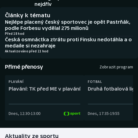
Baseball a softbal
Soutěže
nejdřív
Články k tématu
Basketbal
Historické návraty
Nejlépe placený český sportovec je opět Pastrňák,
podle Forbesu vydělal 275 milionů
Biatlon
Aplikace ČT sport
Před 18 hod
Česká osmnáctka ztrátu proti Finsku nedotáhla a o
medaile si nezahraje
Boby a skeleton
AZ kvíz
Aktualizováno před 21 hod
Box
Přímé přenosy
Zobrazit program
Curling
PLAVÁNÍ
FOTBAL
Plavání: TK před ME v plavání
Druhá fotbalová liga
Dostihy
Florbal
Dnes
,
12:30
-
13:00
Dnes
,
17:35
-
19:55
Futsal
Aktuality ze sportu
Golf