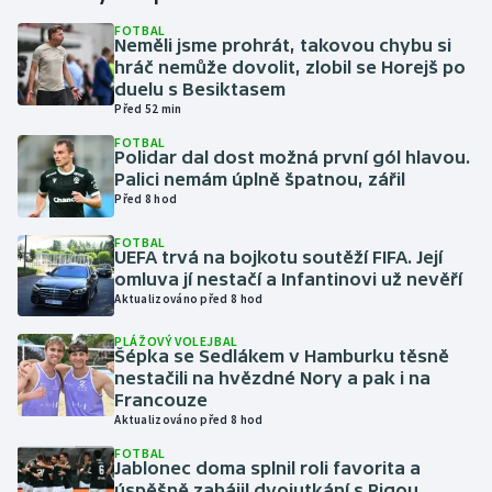
FOTBAL
Neměli jsme prohrát, takovou chybu si
Gymnastika
hráč nemůže dovolit, zlobil se Horejš po
duelu s Besiktasem
Házená
Před 52 min
FOTBAL
Jezdectví
Polidar dal dost možná první gól hlavou.
Palici nemám úplně špatnou, zářil
Před 8 hod
Judo
FOTBAL
UEFA trvá na bojkotu soutěží FIFA. Její
Krasobruslení
omluva jí nestačí a Infantinovi už nevěří
Aktualizováno před 8 hod
Lezení
PLÁŽOVÝ VOLEJBAL
Šépka se Sedlákem v Hamburku těsně
Lyže a snowboard
nestačili na hvězdné Nory a pak i na
Francouze
Moderní pětiboj
Aktualizováno před 8 hod
FOTBAL
Jablonec doma splnil roli favorita a
Motorsport
úspěšně zahájil dvojutkání s Rigou