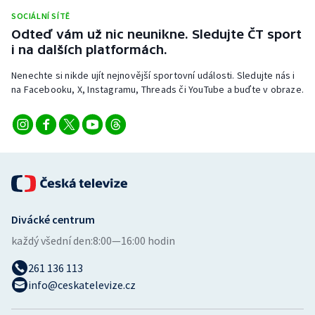
Stolní tenis
SOCIÁLNÍ SÍTĚ
Odteď vám už nic neunikne. Sledujte ČT sport
Triatlon
i na dalších platformách.
Nenechte si nikde ujít nejnovější sportovní události. Sledujte nás i
Veslování
na Facebooku, X, Instagramu, Threads či YouTube a buďte v obraze.
Vodní slalom
Volejbal
Ostatní
Divácké centrum
každý všední den:
8:00—16:00 hodin
261 136 113
info@ceskatelevize.cz