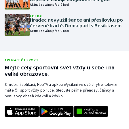
Aktualizováno před 9 hod
Olympijské hry
FOTBAL
Hradec nevyužil šance ani přesilovku po
Parasport
červené kartě. Doma padl s Besiktasem
Aktualizováno před 9 hod
Plavání
Plážový volejbal
APLIKACE ČT SPORT
Ragby
Mějte celý sportovní svět vždy u sebe i na
velké obrazovce.
Rychlobruslení
S mobilní aplikací, HbbTV a apkou iVysílání ve své chytré televizi
máte ČT sport vždy po ruce. Sledujte přímé přenosy, články a
Rychlostní kanoistika
bonusový obsah kdekoli a kdykoli.
Short track
Sportovní střelba