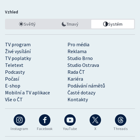
Vzhled
Světlý
Tmavý
Systém
TV program
Pro média
Živé vysílání
Reklama
TV poplatky
Studio Brno
Teletext
Studio Ostrava
Podcasty
Rada ČT
Počasí
Kariéra
E-shop
Podávání námětů
Mobilní a TV aplikace
Časté dotazy
Vše o ČT
Kontakty
Instagram
Facebook
YouTube
X
Threads