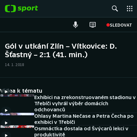
POPULÁRNÍ
SLEDOVAT
Fotbal
Gól v utkání Zlín – Vítkovice: D.
Šťastný – 2:1 (41. min.)
Hokej
14. 1. 2018
Tenis
Atletika
Videa k tématu
Cyklistika
Exhibici na zrekonstruovaném stadionu v
Třebíči vyhrál výběr domácích
odchovanců
DALŠÍ SPORTY
Ohlasy Martina Nečase a Petra Čecha po
exhibici v Třebíči
Americký fotbal
NEPŘEHLÉDNĚTE
Osmnáctka dostala od Švýcarů lekci v
produktivitě