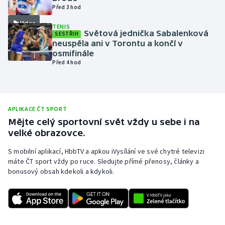
Před 3 hod
Olympijské hry
Video
TENIS
Světová jednička Sabalenková
SESTŘIH
Parasport
neuspěla ani v Torontu a končí v
osmifinále
Plavání
Před 4 hod
Plážový volejbal
APLIKACE ČT SPORT
Ragby
Mějte celý sportovní svět vždy u sebe i na
velké obrazovce.
Rychlobruslení
S mobilní aplikací, HbbTV a apkou iVysílání ve své chytré televizi
Rychlostní kanoistika
máte ČT sport vždy po ruce. Sledujte přímé přenosy, články a
bonusový obsah kdekoli a kdykoli.
Short track
Sportovní střelba