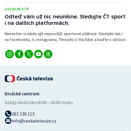
Stolní tenis
SOCIÁLNÍ SÍTĚ
Odteď vám už nic neunikne. Sledujte ČT sport
Triatlon
i na dalších platformách.
Veslování
Nenechte si nikde ujít nejnovější sportovní události. Sledujte nás i
na Facebooku, X, Instagramu, Threads či YouTube a buďte v obraze.
Vodní slalom
Volejbal
Ostatní
Divácké centrum
každý všední den:
8:00—16:00 hodin
261 136 113
info@ceskatelevize.cz