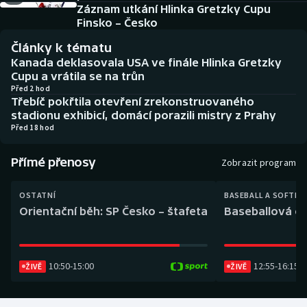
Baseball a softbal
Soutěže
Záznam utkání Hlinka Gretzky Cupu
Finsko – Česko
Basketbal
Historické návraty
Články k tématu
Kanada deklasovala USA ve finále Hlinka Gretzky
Biatlon
Aplikace ČT sport
Cupu a vrátila se na trůn
Před 2 hod
Třebíč pokřtila otevření zrekonstruovaného
Boby a skeleton
AZ kvíz
stadionu exhibicí, domácí porazili mistry z Prahy
Před 18 hod
Box
Přímé přenosy
Zobrazit program
Curling
OSTATNÍ
BASEBALL A SOFTBA
Dostihy
Orientační běh: SP Česko – štafeta
Baseballová ex
Florbal
10:50
-
15:00
12:55
-
16:15
ŽIVĚ
ŽIVĚ
Futsal
Golf