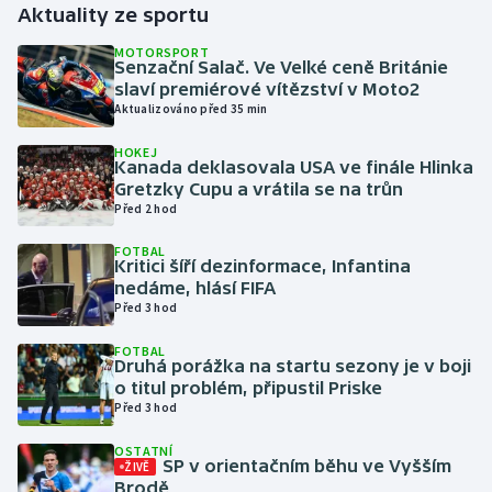
Aktuality ze sportu
Gymnastika
MOTORSPORT
Senzační Salač. Ve Velké ceně Británie
slaví premiérové vítězství v Moto2
Házená
Aktualizováno před 35 min
HOKEJ
Jezdectví
Kanada deklasovala USA ve finále Hlinka
Gretzky Cupu a vrátila se na trůn
Judo
Před 2 hod
FOTBAL
Krasobruslení
Kritici šíří dezinformace, Infantina
nedáme, hlásí FIFA
Před 3 hod
Lezení
FOTBAL
Lyže a snowboard
Druhá porážka na startu sezony je v boji
o titul problém, připustil Priske
Před 3 hod
Moderní pětiboj
OSTATNÍ
SP v orientačním běhu ve Vyšším
ŽIVĚ
Motorsport
Brodě