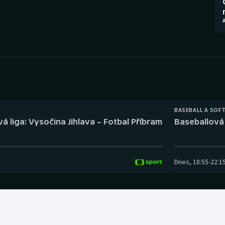
Moderní pětiboj
Triatlon
Motorsport
Veslování
Olympijské hry
Vodní slalom
Parasport
Volejbal
Plavání
Ostatní
BASEBALL A SOF
á liga: Vysočina Jihlava – Fotbal Příbram
Baseballová 
Plážový volejbal
Dnes
,
18:55
-
22:1