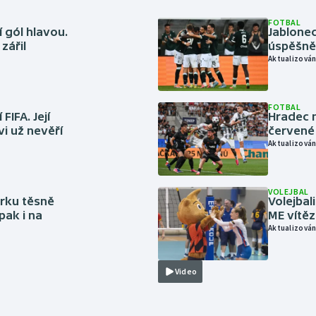
FOTBAL
 gól hlavou.
Jablonec
zářil
úspěšně 
Aktualizován
FOTBAL
FIFA. Její
Hradec n
vi už nevěří
červené
Aktualizován
VOLEJBAL
rku těsně
Volejbal
pak i na
ME vítě
Aktualizován
Video