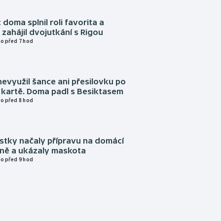
 doma splnil roli favorita a
zahájil dvojutkání s Rigou
o před 7 hod
evyužil šance ani přesilovku po
 kartě. Doma padl s Besiktasem
o před 8 hod
istky načaly přípravu na domácí
zně a ukázaly maskota
o před 9 hod