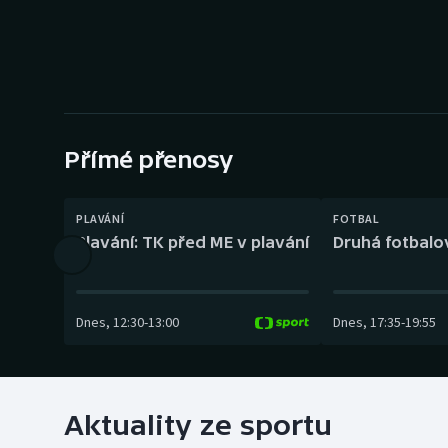
Curling
Dostihy
Florbal
Futsal
Přímé přenosy
Golf
PLAVÁNÍ
FOTBAL
Plavání: TK před ME v plavání
Druhá fotbalov
Gymnastika
Dnes
,
12:30
-
13:00
Dnes
,
17:35
-
19:55
Aktuality ze sportu