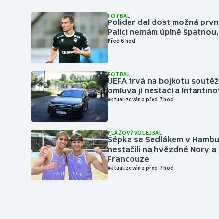
FOTBAL
Polidar dal dost možná první
Palici nemám úplně špatnou, 
Před 6 hod
FOTBAL
UEFA trvá na bojkotu soutěží 
omluva jí nestačí a Infantino
Aktualizováno před 7 hod
PLÁŽOVÝ VOLEJBAL
Šépka se Sedlákem v Hambu
nestačili na hvězdné Nory a 
Francouze
Aktualizováno před 7 hod