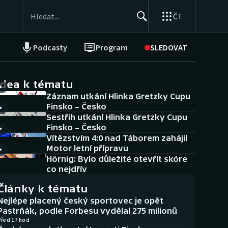
ČT
Podcasty
Program
SLEDOVAT
NEPŘEHLÉDNĚTE
Soutěže
idea k tématu
Záznam utkání Hlinka Gretzky Cupu
Historické návraty
Finsko – Česko
Sestřih utkání Hlinka Gretzky Cupu
Aplikace ČT sport
Finsko – Česko
Vítězstvím 4:0 nad Táborem zahájil
AZ kvíz
Motor letní přípravu
Hörnig: Bylo důležité otevřít skóre
co nejdřív
Články k tématu
Nejlépe placený český sportovec je opět
Pastrňák, podle Forbesu vydělal 275 milionů
Před 17 hod