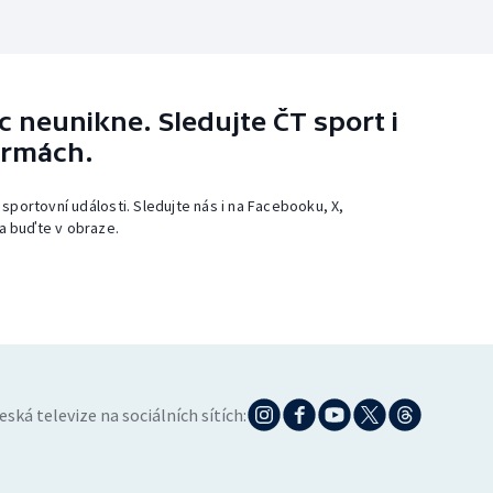
 neunikne. Sledujte ČT sport i
ormách.
 sportovní události. Sledujte nás i na Facebooku, X,
a buďte v obraze.
eská televize na sociálních sítích: