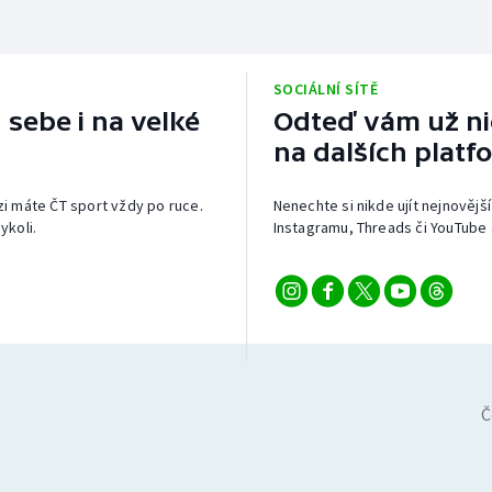
SOCIÁLNÍ SÍTĚ
 sebe i na velké
Odteď vám už nic
na dalších platf
izi máte ČT sport vždy po ruce.
Nenechte si nikde ujít nejnovější
ykoli.
Instagramu, Threads či YouTube 
Č