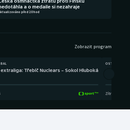
Česká osmnáctka ztrátu proti Finsku
nedotáhla a o medaile si nezahraje
Aktualizováno před 20 hod
Zobrazit program
TBAL
OSTATNÍ
extraliga: Třebíč Nuclears – Sokol Hluboká
Orientační
5
Zítra
,
14:00
-
17