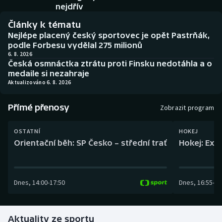
Baseball a softbal
Soutěže
nejdřív
Články k tématu
Basketbal
Historické návraty
Nejlépe placený český sportovec je opět Pastrňák,
podle Forbesu vydělal 275 milionů
Biatlon
Aplikace ČT sport
6. 8. 2026
Česká osmnáctka ztrátu proti Finsku nedotáhla a o
medaile si nezahraje
Boby a skeleton
AZ kvíz
Aktualizováno 6. 8. 2026
Box
Přímé přenosy
Zobrazit program
Curling
OSTATNÍ
HOKEJ
Orientační běh: SP Česko – střední trať
Hokej: Exh
Dostihy
Florbal
Dnes
,
14:00
-
17:50
Dnes
,
16:55
-
19
Futsal
Aktuality ze sportu
Golf