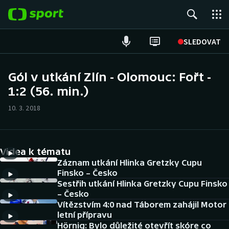
POPULÁRNÍ
SLEDOVAT
Fotbal
Gól v utkání Zlín - Olomouc: Fořt -
1:2 (56. min.)
Hokej
10. 3. 2018
Tenis
Atletika
Videa k tématu
Cyklistika
Záznam utkání Hlinka Gretzky Cupu
Finsko – Česko
Sestřih utkání Hlinka Gretzky Cupu Finsko
DALŠÍ SPORTY
– Česko
Vítězstvím 4:0 nad Táborem zahájil Motor
Americký fotbal
NEPŘEHLÉDNĚTE
letní přípravu
Hörnig: Bylo důležité otevřít skóre co