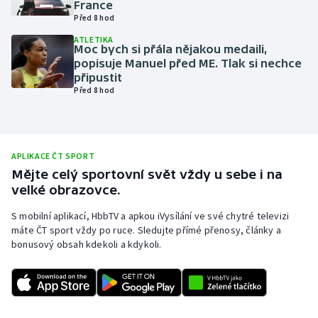
France
Před 8 hod
Olympijské hry
ATLETIKA
Moc bych si přála nějakou medaili,
Parasport
popisuje Manuel před ME. Tlak si nechce
připustit
Plavání
Před 8 hod
Plážový volejbal
Ragby
APLIKACE ČT SPORT
Mějte celý sportovní svět vždy u sebe i na
velké obrazovce.
Rychlobruslení
S mobilní aplikací, HbbTV a apkou iVysílání ve své chytré televizi
Rychlostní kanoistika
máte ČT sport vždy po ruce. Sledujte přímé přenosy, články a
bonusový obsah kdekoli a kdykoli.
Short track
Sportovní střelba