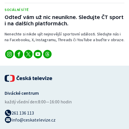
Stolní tenis
SOCIÁLNÍ SÍTĚ
Odteď vám už nic neunikne. Sledujte ČT sport
Triatlon
i na dalších platformách.
Veslování
Nenechte si nikde ujít nejnovější sportovní události. Sledujte nás i
na Facebooku, X, Instagramu, Threads či YouTube a buďte v obraze.
Vodní slalom
Volejbal
Ostatní
Divácké centrum
každý všední den:
8:00—16:00 hodin
261 136 113
info@ceskatelevize.cz