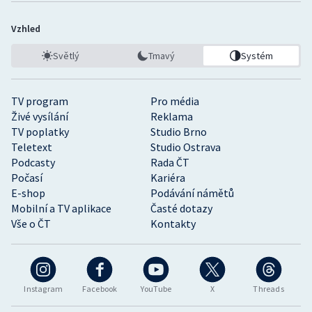
Vzhled
Světlý
Tmavý
Systém
TV program
Pro média
Živé vysílání
Reklama
TV poplatky
Studio Brno
Teletext
Studio Ostrava
Podcasty
Rada ČT
Počasí
Kariéra
E-shop
Podávání námětů
Mobilní a TV aplikace
Časté dotazy
Vše o ČT
Kontakty
Instagram
Facebook
YouTube
X
Threads