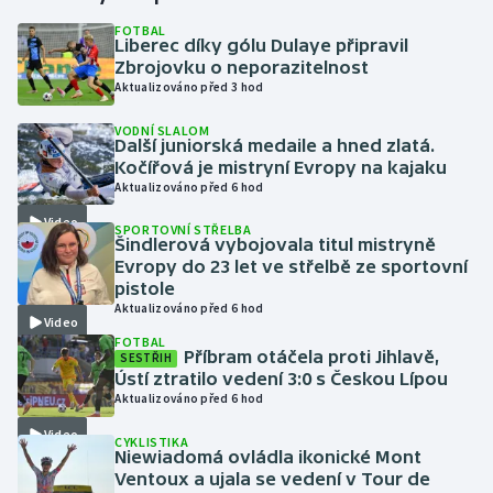
FOTBAL
Liberec díky gólu Dulaye připravil
Gymnastika
Zbrojovku o neporazitelnost
Aktualizováno před 3 hod
Házená
VODNÍ SLALOM
Další juniorská medaile a hned zlatá.
Jezdectví
Kočířová je mistryní Evropy na kajaku
Aktualizováno před 6 hod
Judo
Video
SPORTOVNÍ STŘELBA
Šindlerová vybojovala titul mistryně
Krasobruslení
Evropy do 23 let ve střelbě ze sportovní
pistole
Aktualizováno před 6 hod
Lezení
Video
FOTBAL
Příbram otáčela proti Jihlavě,
SESTŘIH
Lyže a snowboard
Ústí ztratilo vedení 3:0 s Českou Lípou
Aktualizováno před 6 hod
Moderní pětiboj
Video
CYKLISTIKA
Niewiadomá ovládla ikonické Mont
Motorsport
Ventoux a ujala se vedení v Tour de