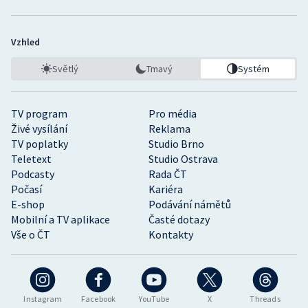
Vzhled
Světlý
Tmavý
Systém
TV program
Pro média
Živé vysílání
Reklama
TV poplatky
Studio Brno
Teletext
Studio Ostrava
Podcasty
Rada ČT
Počasí
Kariéra
E-shop
Podávání námětů
Mobilní a TV aplikace
Časté dotazy
Vše o ČT
Kontakty
Instagram
Facebook
YouTube
X
Threads