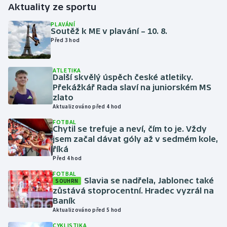
Aktuality ze sportu
Gymnastika
PLAVÁNÍ
Soutěž k ME v plavání – 10. 8.
Před 3 hod
Házená
ATLETIKA
Jezdectví
Další skvělý úspěch české atletiky.
Překážkář Rada slaví na juniorském MS
Judo
zlato
Aktualizováno před 4 hod
Krasobruslení
FOTBAL
Chytil se trefuje a neví, čím to je. Vždy
jsem začal dávat góly až v sedmém kole,
Lezení
říká
Před 4 hod
Lyže a snowboard
FOTBAL
Slavia se nadřela, Jablonec také
SOUHRN
zůstává stoprocentní. Hradec vyzrál na
Moderní pětiboj
Baník
Aktualizováno před 5 hod
Motorsport
CYKLISTIKA