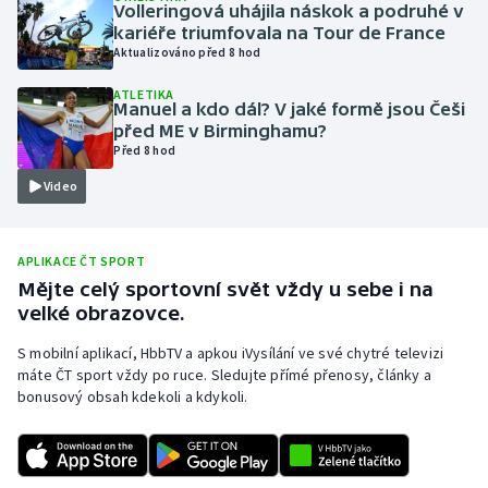
Volleringová uhájila náskok a podruhé v
Olympijské hry
kariéře triumfovala na Tour de France
Aktualizováno před 8 hod
Parasport
ATLETIKA
Manuel a kdo dál? V jaké formě jsou Češi
před ME v Birminghamu?
Plavání
Před 8 hod
Video
Plážový volejbal
Ragby
APLIKACE ČT SPORT
Mějte celý sportovní svět vždy u sebe i na
Rychlobruslení
velké obrazovce.
Rychlostní kanoistika
S mobilní aplikací, HbbTV a apkou iVysílání ve své chytré televizi
máte ČT sport vždy po ruce. Sledujte přímé přenosy, články a
bonusový obsah kdekoli a kdykoli.
Short track
Sportovní střelba