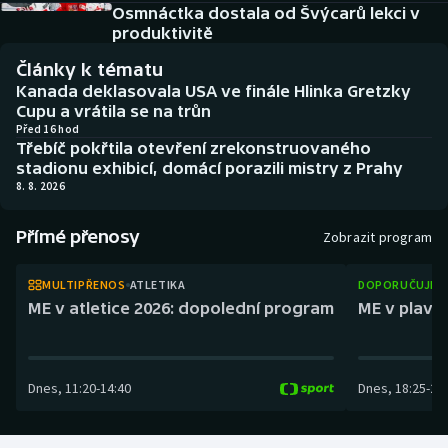
Baseball a softbal
Soutěže
Osmnáctka dostala od Švýcarů lekci v
produktivitě
Basketbal
Historické návraty
Články k tématu
Kanada deklasovala USA ve finále Hlinka Gretzky
Biatlon
Aplikace ČT sport
Cupu a vrátila se na trůn
Před 16 hod
Třebíč pokřtila otevření zrekonstruovaného
Boby a skeleton
AZ kvíz
stadionu exhibicí, domácí porazili mistry z Prahy
8. 8. 2026
Box
Přímé přenosy
Zobrazit program
Curling
MULTIPŘENOS
ATLETIKA
DOPORUČUJEM
Dostihy
ME v atletice 2026: dopolední program
ME v plaván
Florbal
Dnes
,
11:20
-
14:40
Dnes
,
18:25
-
21
Futsal
Golf