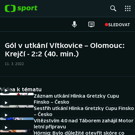
POPULÁRNÍ
SLEDOVAT
Fotbal
Gól v utkání Vítkovice – Olomouc:
Krejčí - 2:2 (40. min.)
Hokej
11. 3. 2022
Tenis
Atletika
Videa k tématu
Cyklistika
Záznam utkání Hlinka Gretzky Cupu
Finsko – Česko
Sestřih utkání Hlinka Gretzky Cupu Finsko
DALŠÍ SPORTY
– Česko
Vítězstvím 4:0 nad Táborem zahájil Motor
Americký fotbal
NEPŘEHLÉDNĚTE
letní přípravu
Hörnig: Bylo důležité otevřít skóre co