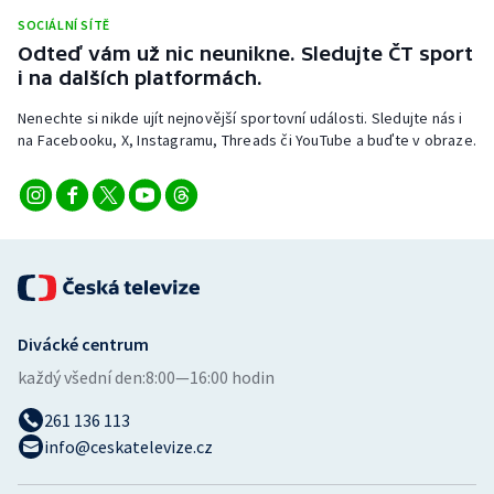
Stolní tenis
SOCIÁLNÍ SÍTĚ
Odteď vám už nic neunikne. Sledujte ČT sport
Triatlon
i na dalších platformách.
Nenechte si nikde ujít nejnovější sportovní události. Sledujte nás i
Veslování
na Facebooku, X, Instagramu, Threads či YouTube a buďte v obraze.
Vodní slalom
Volejbal
Ostatní
Divácké centrum
každý všední den:
8:00—16:00 hodin
261 136 113
info@ceskatelevize.cz