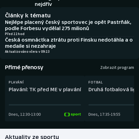
Baseball a softbal
Soutěže
nejdřív
Články k tématu
Basketbal
Historické návraty
Nejlépe placený český sportovec je opět Pastrňák,
podle Forbesu vydělal 275 milionů
Biatlon
Aplikace ČT sport
Před 22 hod
Česká osmnáctka ztrátu proti Finsku nedotáhla a o
medaile si nezahraje
Boby a skeleton
AZ kvíz
Aktualizováno včera v 09:23
Box
Přímé přenosy
Zobrazit program
Curling
PLAVÁNÍ
FOTBAL
Plavání: TK před ME v plavání
Druhá fotbalová liga
Dostihy
Florbal
Dnes
,
12:30
-
13:00
Dnes
,
17:35
-
19:55
Futsal
Aktuality ze sportu
Golf