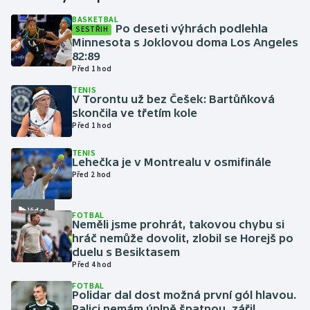
BASKETBAL
Po deseti výhrách podlehla
SESTŘIH
Gymnastika
Minnesota s Joklovou doma Los Angeles
82:89
Házená
Před 1 hod
TENIS
Jezdectví
V Torontu už bez Češek: Bartůňková
skončila ve třetím kole
Před 1 hod
Judo
TENIS
Lehečka je v Montrealu v osmifinále
Krasobruslení
Před 2 hod
Lezení
Video
FOTBAL
Neměli jsme prohrát, takovou chybu si
Lyže a snowboard
hráč nemůže dovolit, zlobil se Horejš po
duelu s Besiktasem
Moderní pětiboj
Před 4 hod
FOTBAL
Polidar dal dost možná první gól hlavou.
Motorsport
Palici nemám úplně špatnou, zářil