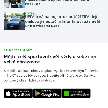
Před 11 hod
Olympijské hry
FOTBAL
UEFA trvá na bojkotu soutěží FIFA. Její
Parasport
omluva jí nestačí a Infantinovi už nevěří
Aktualizováno před 12 hod
Plavání
Plážový volejbal
APLIKACE ČT SPORT
Ragby
Mějte celý sportovní svět vždy u sebe i na
velké obrazovce.
Rychlobruslení
S mobilní aplikací, HbbTV a apkou iVysílání ve své chytré televizi
máte ČT sport vždy po ruce. Sledujte přímé přenosy, články a
Rychlostní kanoistika
bonusový obsah kdekoli a kdykoli.
Short track
Sportovní střelba