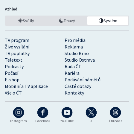
Vzhled
Světlý
Tmavý
Systém
TV program
Pro média
Živé vysílání
Reklama
TV poplatky
Studio Brno
Teletext
Studio Ostrava
Podcasty
Rada ČT
Počasí
Kariéra
E-shop
Podávání námětů
Mobilní a TV aplikace
Časté dotazy
Vše o ČT
Kontakty
Instagram
Facebook
YouTube
X
Threads