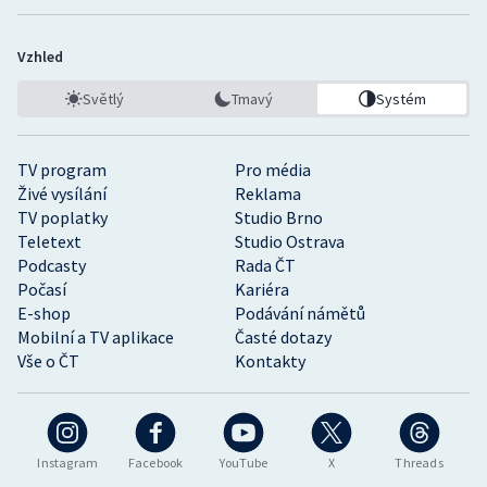
Vzhled
Světlý
Tmavý
Systém
TV program
Pro média
Živé vysílání
Reklama
TV poplatky
Studio Brno
Teletext
Studio Ostrava
Podcasty
Rada ČT
Počasí
Kariéra
E-shop
Podávání námětů
Mobilní a TV aplikace
Časté dotazy
Vše o ČT
Kontakty
Instagram
Facebook
YouTube
X
Threads