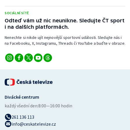
Stolní tenis
SOCIÁLNÍ SÍTĚ
Triatlon
Odteď vám už nic neunikne. Sledujte ČT sport
i na dalších platformách.
Veslování
Nenechte si nikde ujít nejnovější sportovní události. Sledujte nás i
na Facebooku, X, Instagramu, Threads či YouTube a buďte v obraze.
Vodní slalom
Volejbal
Ostatní
Divácké centrum
každý všední den:
8:00—16:00 hodin
261 136 113
info@ceskatelevize.cz