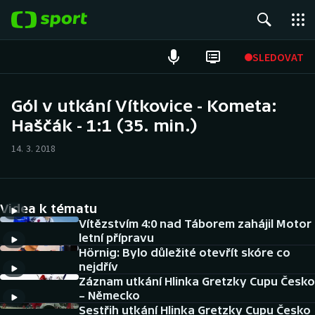
POPULÁRNÍ
SLEDOVAT
Fotbal
Gól v utkání Vítkovice - Kometa:
Haščák - 1:1 (35. min.)
Hokej
14. 3. 2018
Tenis
Atletika
Videa k tématu
Cyklistika
Vítězstvím 4:0 nad Táborem zahájil Motor
letní přípravu
Hörnig: Bylo důležité otevřít skóre co
DALŠÍ SPORTY
nejdřív
Záznam utkání Hlinka Gretzky Cupu Česko
Americký fotbal
NEPŘEHLÉDNĚTE
– Německo
Sestřih utkání Hlinka Gretzky Cupu Česko