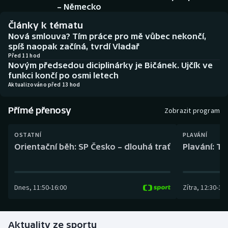
Baseball a softbal
Soutěže
– Německo
Články k tématu
Basketbal
Historické návraty
Nová smlouva? Tím práce pro mě vůbec nekončí,
spíš naopak začíná, tvrdí Vladař
Biatlon
Aplikace ČT sport
Před 11 hod
Novým předsedou diciplinárky je Bičánek. Ujčík ve
funkci končí po osmi letech
Boby a skeleton
AZ kvíz
Aktualizováno před 13 hod
Box
Přímé přenosy
Zobrazit program
Curling
OSTATNÍ
PLAVÁNÍ
Orientační běh: SP Česko – dlouhá trať
Plavání: TK
Dostihy
Florbal
Dnes
,
11:50
-
16:00
Zítra
,
12:30
-
13:
Futsal
Aktuality ze sportu
Golf