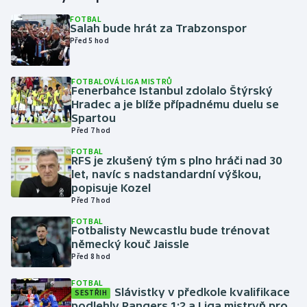
FOTBAL
Salah bude hrát za Trabzonspor
Gymnastika
Před 5 hod
Házená
FOTBALOVÁ LIGA MISTRŮ
Fenerbahce Istanbul zdolalo Štýrský
Jezdectví
Hradec a je blíže případnému duelu se
Spartou
Judo
Před 7 hod
FOTBAL
RFS je zkušený tým s plno hráči nad 30
Krasobruslení
let, navíc s nadstandardní výškou,
popisuje Kozel
Lezení
Před 7 hod
FOTBAL
Lyže a snowboard
Fotbalisty Newcastlu bude trénovat
německý kouč Jaissle
Před 8 hod
Moderní pětiboj
FOTBAL
Slávistky v předkole kvalifikace
Motorsport
SESTŘIH
podlehly Rangers 1:2 a Liga mistryň pro