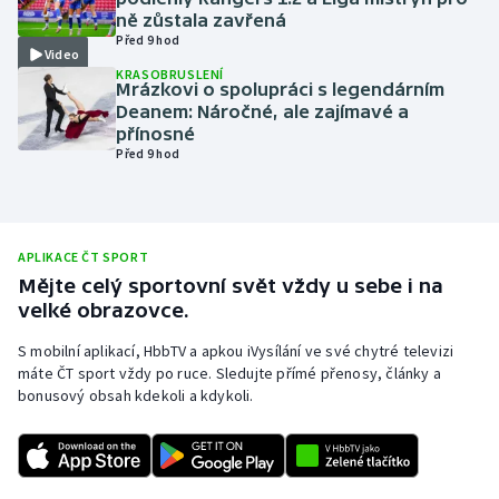
ně zůstala zavřená
Olympijské hry
Před 9 hod
Video
KRASOBRUSLENÍ
Parasport
Mrázkovi o spolupráci s legendárním
Deanem: Náročné, ale zajímavé a
přínosné
Plavání
Před 9 hod
Plážový volejbal
Ragby
APLIKACE ČT SPORT
Mějte celý sportovní svět vždy u sebe i na
Rychlobruslení
velké obrazovce.
S mobilní aplikací, HbbTV a apkou iVysílání ve své chytré televizi
Rychlostní kanoistika
máte ČT sport vždy po ruce. Sledujte přímé přenosy, články a
bonusový obsah kdekoli a kdykoli.
Short track
Sportovní střelba