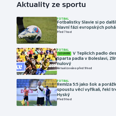
Aktuality ze sportu
FOTBAL
Fotbalistky Slavie si po dalš
hlavní fázi evropských pohá
Před 7 hod
FOTBAL
V Teplicích padlo de
SOUHRN
Sparta padla v Boleslavi, Zl
nulový
Aktualizováno před 9 hod
FOTBAL
Remíza 5:5 jako šok a porážka
spoustu věcí vyříkali, řekl t
Hyský
Před 9 hod