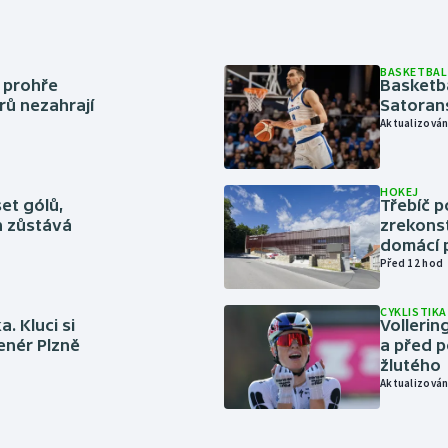
BASKETBAL
í prohře
Basketb
rů nezahrají
Satoran
Aktualizován
HOKEJ
set gólů,
Třebíč p
ín zůstává
zrekons
domácí p
Před 12 hod
CYKLISTIKA
. Kluci si
Volleri
renér Plzně
a před p
žlutého
Aktualizován