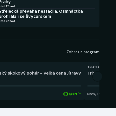
Prahy
Před 12 hod
Střelecká převaha nestačila. Osmnáctka
prohrála i se Švýcarskem
Před 22 hod
Zobrazit program
TRIATLON
eský skokový pohár – Velká cena Jítravy
Triatlon: XTE
Dnes
,
15:00
-
16:10