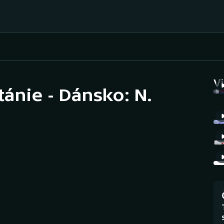
Házená
Ragby
V
tánie - Dánsko: N.
Jezdectví
Rychlobruslení
Rychlostní
Judo
kanoistika
Krasobruslení
Short track
Lezení
Sportovní střelba
Lyže a snowboard
Stolní tenis