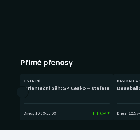
Curling
Dostihy
Florbal
Futsal
Přímé přenosy
Golf
Gymnastika
OSTATNÍ
BASEBALL A
Orientační běh: SP Česko – štafeta
Baseball
Dnes
,
10:50
-
15:00
Dnes
,
12:55
-