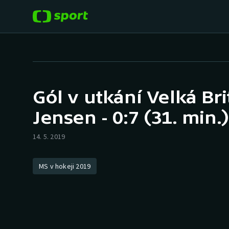
POPULÁRNÍ
DALŠÍ SPORTY
Fotbal
Americký fotbal
Gól v utkání Velká Bri
Hokej
Baseball a softbal
Jensen - 0:7 (31. min.)
Tenis
Basketbal
14. 5. 2019
Atletika
Biatlon
MS v hokeji 2019
Cyklistika
Boby a skeleton
Box