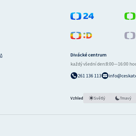
Divácké centrum
ů
každý všední den:
8:00—16:00 ho
261 136 113
info@ceskate
Vzhled
Světlý
Tmavý