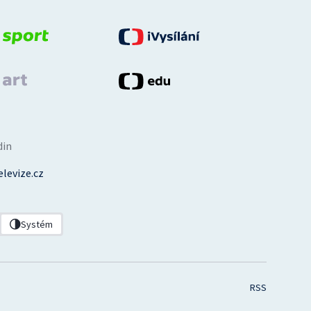
din
levize.cz
Systém
RSS