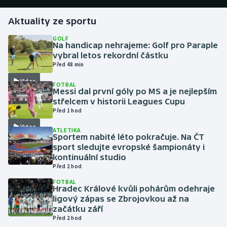
Aktuality ze sportu
Gymnastika
GOLF
Na handicap nehrajeme: Golf pro Paraple
Házená
vybral letos rekordní částku
Před 48 min
Jezdectví
Video
FOTBAL
Messi dal první góly po MS a je nejlepším
Judo
střelcem v historii Leagues Cupu
Před 1 hod
Krasobruslení
Video
ATLETIKA
Sportem nabité léto pokračuje. Na ČT
Lezení
sport sledujte evropské šampionáty i
kontinuální studio
Před 2 hod
Lyže a snowboard
FOTBAL
Hradec Králové kvůli pohárům odehraje
Moderní pětiboj
ligový zápas se Zbrojovkou až na
začátku září
Motorsport
Před 2 hod