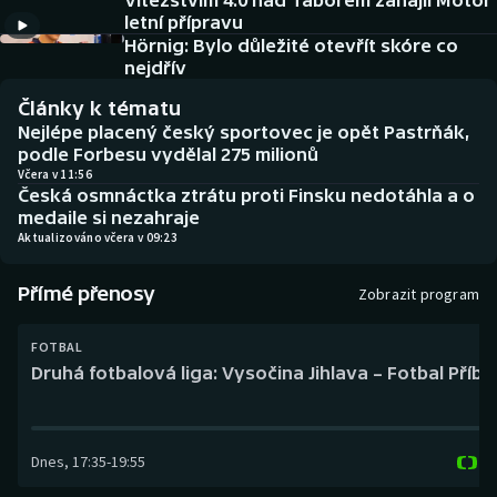
Vítězstvím 4:0 nad Táborem zahájil Motor
Baseball a softbal
Soutěže
letní přípravu
Hörnig: Bylo důležité otevřít skóre co
Basketbal
Historické návraty
nejdřív
Články k tématu
Biatlon
Aplikace ČT sport
Nejlépe placený český sportovec je opět Pastrňák,
podle Forbesu vydělal 275 milionů
Boby a skeleton
AZ kvíz
Včera v 11:56
Česká osmnáctka ztrátu proti Finsku nedotáhla a o
medaile si nezahraje
Box
Aktualizováno včera v 09:23
Curling
Přímé přenosy
Zobrazit program
Dostihy
FOTBAL
Druhá fotbalová liga: Vysočina Jihlava – Fotbal Příb
Florbal
Futsal
Dnes
,
17:35
-
19:55
Golf