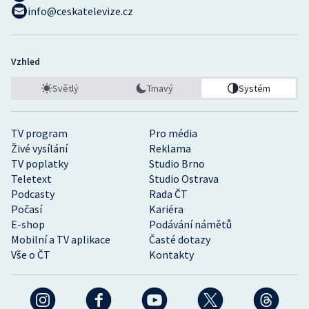
info@ceskatelevize.cz
Vzhled
Světlý
Tmavý
Systém
TV program
Pro média
Živé vysílání
Reklama
TV poplatky
Studio Brno
Teletext
Studio Ostrava
Podcasty
Rada ČT
Počasí
Kariéra
E-shop
Podávání námětů
Mobilní a TV aplikace
Časté dotazy
Vše o ČT
Kontakty