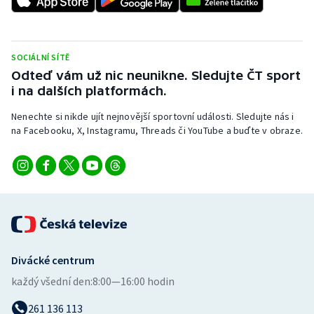
Stolní tenis
Triatlon
SOCIÁLNÍ SÍTĚ
Odteď vám už nic neunikne. Sledujte ČT sport
Veslování
i na dalších platformách.
Vodní slalom
Nenechte si nikde ujít nejnovější sportovní události. Sledujte nás i
na Facebooku, X, Instagramu, Threads či YouTube a buďte v obraze.
Volejbal
Ostatní
Divácké centrum
každý všední den:
8:00—16:00 hodin
261 136 113