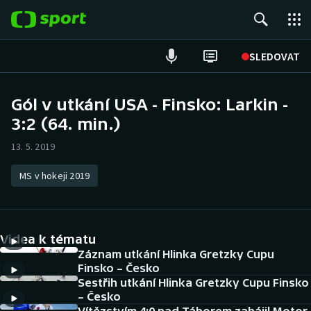
POPULÁRNÍ
SLEDOVAT
Fotbal
Gól v utkání USA - Finsko: Larkin -
3:2 (64. min.)
Hokej
13. 5. 2019
Tenis
MS v hokeji 2019
Atletika
Cyklistika
Videa k tématu
DALŠÍ SPORTY
Záznam utkání Hlinka Gretzky Cupu
Finsko – Česko
Sestřih utkání Hlinka Gretzky Cupu Finsko
Americký fotbal
NEPŘEHLÉDNĚTE
– Česko