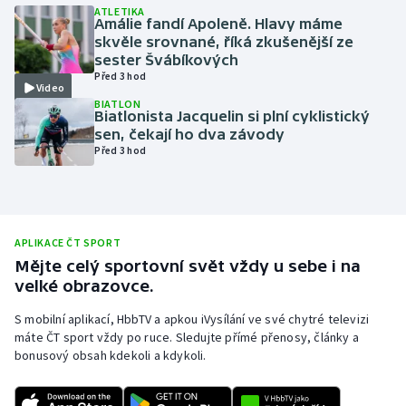
ATLETIKA
Amálie fandí Apoleně. Hlavy máme
Olympijské hry
skvěle srovnané, říká zkušenější ze
sester Švábíkových
Parasport
Před 3 hod
Video
BIATLON
Plavání
Biatlonista Jacquelin si plní cyklistický
sen, čekají ho dva závody
Před 3 hod
Plážový volejbal
Ragby
Rychlobruslení
APLIKACE ČT SPORT
Mějte celý sportovní svět vždy u sebe i na
velké obrazovce.
Rychlostní kanoistika
S mobilní aplikací, HbbTV a apkou iVysílání ve své chytré televizi
Short track
máte ČT sport vždy po ruce. Sledujte přímé přenosy, články a
bonusový obsah kdekoli a kdykoli.
Sportovní střelba