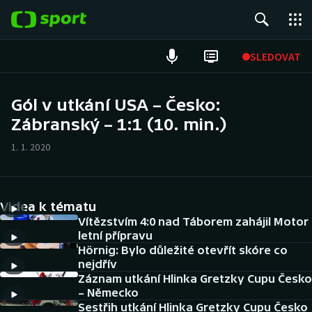
POPULÁRNÍ
SLEDOVAT
Fotbal
Gól v utkání USA – Česko:
Zábranský – 1:1 (10. min.)
Hokej
1. 1. 2020
Tenis
Atletika
Videa k tématu
Cyklistika
Vítězstvím 4:0 nad Táborem zahájil Motor
letní přípravu
Hörnig: Bylo důležité otevřít skóre co
DALŠÍ SPORTY
nejdřív
Záznam utkání Hlinka Gretzky Cupu Česko
Americký fotbal
NEPŘEHLÉDNĚTE
– Německo
Sestřih utkání Hlinka Gretzky Cupu Česko