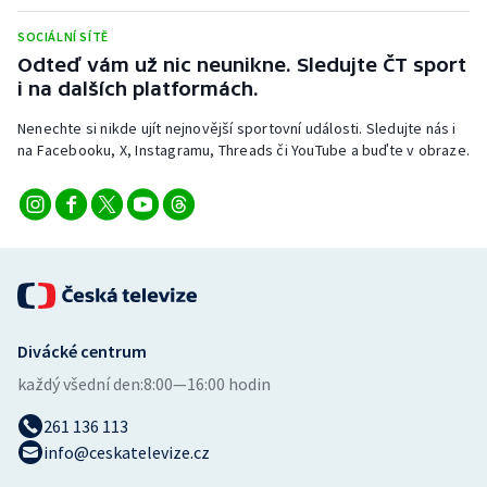
Stolní tenis
SOCIÁLNÍ SÍTĚ
Odteď vám už nic neunikne. Sledujte ČT sport
Triatlon
i na dalších platformách.
Veslování
Nenechte si nikde ujít nejnovější sportovní události. Sledujte nás i
na Facebooku, X, Instagramu, Threads či YouTube a buďte v obraze.
Vodní slalom
Volejbal
Ostatní
Divácké centrum
každý všední den:
8:00—16:00 hodin
261 136 113
info@ceskatelevize.cz