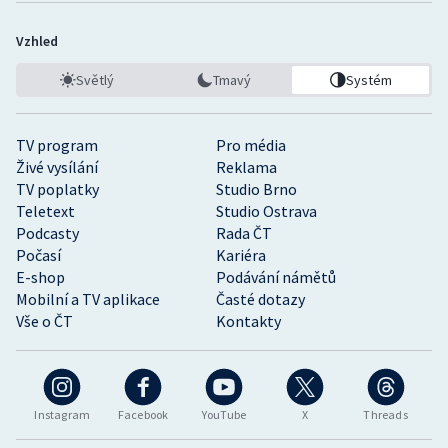
Vzhled
Světlý
Tmavý
Systém
TV program
Pro média
Živé vysílání
Reklama
TV poplatky
Studio Brno
Teletext
Studio Ostrava
Podcasty
Rada ČT
Počasí
Kariéra
E-shop
Podávání námětů
Mobilní a TV aplikace
Časté dotazy
Vše o ČT
Kontakty
Instagram
Facebook
YouTube
X
Threads