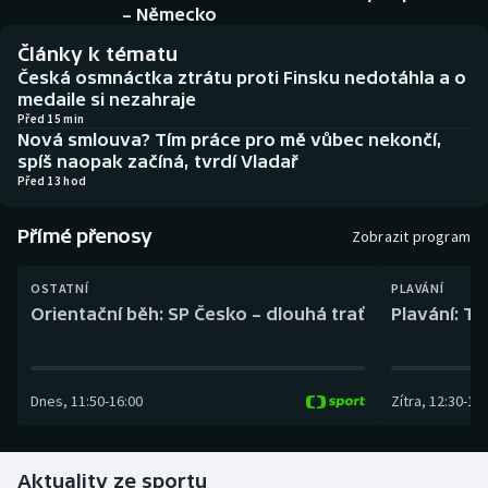
Baseball a softbal
Soutěže
– Německo
Články k tématu
Basketbal
Historické návraty
Česká osmnáctka ztrátu proti Finsku nedotáhla a o
medaile si nezahraje
Biatlon
Aplikace ČT sport
Před 15 min
Nová smlouva? Tím práce pro mě vůbec nekončí,
spíš naopak začíná, tvrdí Vladař
Boby a skeleton
AZ kvíz
Před 13 hod
Box
Přímé přenosy
Zobrazit program
Curling
OSTATNÍ
PLAVÁNÍ
Orientační běh: SP Česko – dlouhá trať
Plavání: TK
Dostihy
Florbal
Dnes
,
11:50
-
16:00
Zítra
,
12:30
-
13:
Futsal
Aktuality ze sportu
Golf