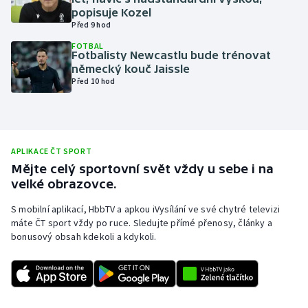
popisuje Kozel
Olympijské hry
Před 9 hod
FOTBAL
Parasport
Fotbalisty Newcastlu bude trénovat
německý kouč Jaissle
Před 10 hod
Plavání
Plážový volejbal
Ragby
APLIKACE ČT SPORT
Mějte celý sportovní svět vždy u sebe i na
velké obrazovce.
Rychlobruslení
S mobilní aplikací, HbbTV a apkou iVysílání ve své chytré televizi
Rychlostní kanoistika
máte ČT sport vždy po ruce. Sledujte přímé přenosy, články a
bonusový obsah kdekoli a kdykoli.
Short track
Sportovní střelba