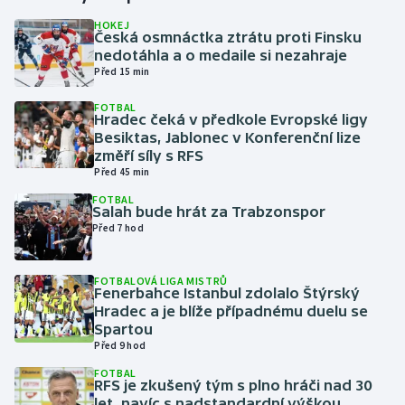
HOKEJ
Česká osmnáctka ztrátu proti Finsku
Gymnastika
nedotáhla a o medaile si nezahraje
Před 15 min
Házená
FOTBAL
Hradec čeká v předkole Evropské ligy
Jezdectví
Besiktas, Jablonec v Konferenční lize
změří síly s RFS
Judo
Před 45 min
FOTBAL
Salah bude hrát za Trabzonspor
Krasobruslení
Před 7 hod
Lezení
FOTBALOVÁ LIGA MISTRŮ
Fenerbahce Istanbul zdolalo Štýrský
Lyže a snowboard
Hradec a je blíže případnému duelu se
Spartou
Moderní pětiboj
Před 9 hod
FOTBAL
RFS je zkušený tým s plno hráči nad 30
Motorsport
let, navíc s nadstandardní výškou,