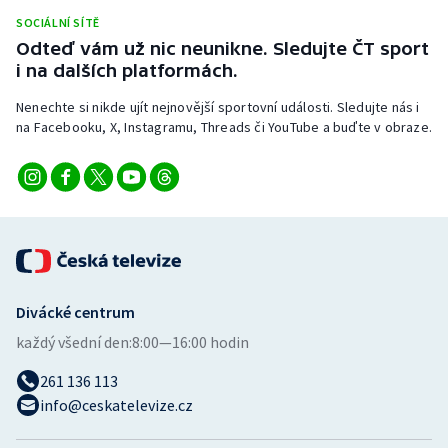
Stolní tenis
SOCIÁLNÍ SÍTĚ
Odteď vám už nic neunikne. Sledujte ČT sport
Triatlon
i na dalších platformách.
Nenechte si nikde ujít nejnovější sportovní události. Sledujte nás i
Veslování
na Facebooku, X, Instagramu, Threads či YouTube a buďte v obraze.
Vodní slalom
Volejbal
Ostatní
Divácké centrum
každý všední den:
8:00—16:00 hodin
261 136 113
info@ceskatelevize.cz