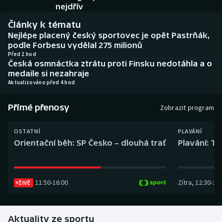
Baseball a softbal
Soutěže
nejdřív
Články k tématu
Basketbal
Historické návraty
Nejlépe placený český sportovec je opět Pastrňák,
podle Forbesu vydělal 275 milionů
Biatlon
Aplikace ČT sport
Před 2 hod
Česká osmnáctka ztrátu proti Finsku nedotáhla a o
medaile si nezahraje
Boby a skeleton
AZ kvíz
Aktualizováno před 4 hod
Box
Přímé přenosy
Zobrazit program
Curling
OSTATNÍ
PLAVÁNÍ
Orientační běh: SP Česko – dlouhá trať
Plavání: TK
Dostihy
Florbal
11:50
-
16:00
Zítra
,
12:30
-
13:
ŽIVĚ
Futsal
Aktuality ze sportu
Golf