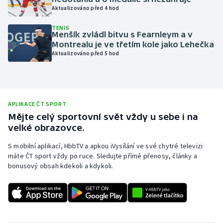
Aktualizováno před 4 hod
Olympijské hry
TENIS
Menšík zvládl bitvu s Fearnleym a v
Parasport
Montrealu je ve třetím kole jako Lehečka
Aktualizováno před 5 hod
Plavání
Plážový volejbal
APLIKACE ČT SPORT
Ragby
Mějte celý sportovní svět vždy u sebe i na
velké obrazovce.
Rychlobruslení
S mobilní aplikací, HbbTV a apkou iVysílání ve své chytré televizi
máte ČT sport vždy po ruce. Sledujte přímé přenosy, články a
Rychlostní kanoistika
bonusový obsah kdekoli a kdykoli.
Short track
Sportovní střelba