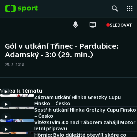
POPULÁRNÍ
SLEDOVAT
Fotbal
Gól v utkání Třinec - Pardubice:
Adamský - 3:0 (29. min.)
Hokej
25. 3. 2018
Tenis
Atletika
Videa k tématu
Cyklistika
Záznam utkání Hlinka Gretzky Cupu
Finsko – Česko
Sestřih utkání Hlinka Gretzky Cupu Finsko
DALŠÍ SPORTY
– Česko
Vítězstvím 4:0 nad Táborem zahájil Motor
Americký fotbal
NEPŘEHLÉDNĚTE
letní přípravu
Hörnig: Bylo důležité otevřít skóre co