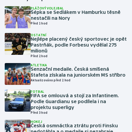
PLÁŽOVÝ VOLEJBAL
Šépka se Sedlákem v Hamburku těsně
Gymnastika
nestačili na Nory
Před 1 hod
Házená
OSTATNÍ
Nejlépe placený český sportovec je opět
Jezdectví
Pastrňák, podle Forbesu vydělal 275
milionů
Judo
Před 2 hod
ATLETIKA
Senzační medaile. Česká smíšená
Krasobruslení
štafeta získala na juniorském MS stříbro
Aktualizováno před 2 hod
Lezení
FOTBAL
FIFA se omlouvá a stojí za Infantinem.
Lyže a snowboard
Podle Guardianu se podílela i na
projektu superligy
Moderní pětiboj
Před 3 hod
HOKEJ
Česká osmnáctka ztrátu proti Finsku
Motorsport
nedotáhla a o medaile si nezahraje