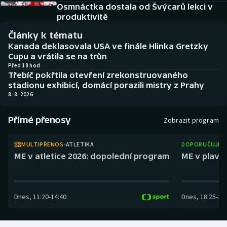
Baseball a softbal
Soutěže
Osmnáctka dostala od Švýcarů lekci v
produktivitě
Basketbal
Historické návraty
Články k tématu
Kanada deklasovala USA ve finále Hlinka Gretzky
Biatlon
Aplikace ČT sport
Cupu a vrátila se na trůn
Před 18 hod
Třebíč pokřtila otevření zrekonstruovaného
Boby a skeleton
AZ kvíz
stadionu exhibicí, domácí porazili mistry z Prahy
8. 8. 2026
Box
Přímé přenosy
Zobrazit program
Curling
MULTIPŘENOS
ATLETIKA
DOPORUČUJEM
Dostihy
ME v atletice 2026: dopolední program
ME v plaván
Florbal
Dnes
,
11:20
-
14:40
Dnes
,
18:25
-
21
Futsal
Golf