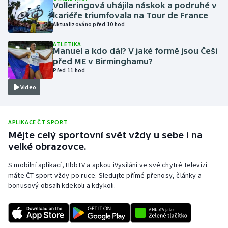
Volleringová uhájila náskok a podruhé v
Olympijské hry
kariéře triumfovala na Tour de France
Aktualizováno před 10 hod
Parasport
ATLETIKA
Manuel a kdo dál? V jaké formě jsou Češi
před ME v Birminghamu?
Plavání
Před 11 hod
Video
Plážový volejbal
Ragby
APLIKACE ČT SPORT
Mějte celý sportovní svět vždy u sebe i na
Rychlobruslení
velké obrazovce.
Rychlostní kanoistika
S mobilní aplikací, HbbTV a apkou iVysílání ve své chytré televizi
máte ČT sport vždy po ruce. Sledujte přímé přenosy, články a
bonusový obsah kdekoli a kdykoli.
Short track
Sportovní střelba