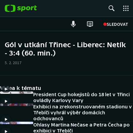
POPULÁRNÍ
SLEDOVAT
Fotbal
Gól v utkání Třinec - Liberec: Netík
- 3:4 (60. min.)
Hokej
5. 2. 2017
Tenis
Atletika
Videa k tématu
Cyklistika
President Cup hokejistů do 18 let v Třinci
ovládly Karlovy Vary
Exhibici na zrekonstruovaném stadionu v
DALŠÍ SPORTY
Třebíči vyhrál výběr domácích
odchovanců
Americký fotbal
NEPŘEHLÉDNĚTE
Ohlasy Martina Nečase a Petra Čecha po
exhibici v Třebíči