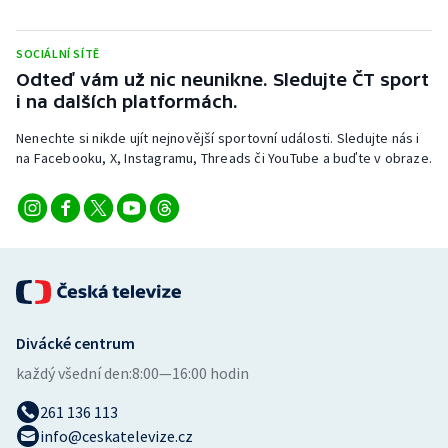
Stolní tenis
SOCIÁLNÍ SÍTĚ
Triatlon
Odteď vám už nic neunikne. Sledujte ČT sport
i na dalších platformách.
Veslování
Nenechte si nikde ujít nejnovější sportovní události. Sledujte nás i
Vodní slalom
na Facebooku, X, Instagramu, Threads či YouTube a buďte v obraze.
Volejbal
Ostatní
Divácké centrum
každý všední den:
8:00—16:00 hodin
261 136 113
info@ceskatelevize.cz