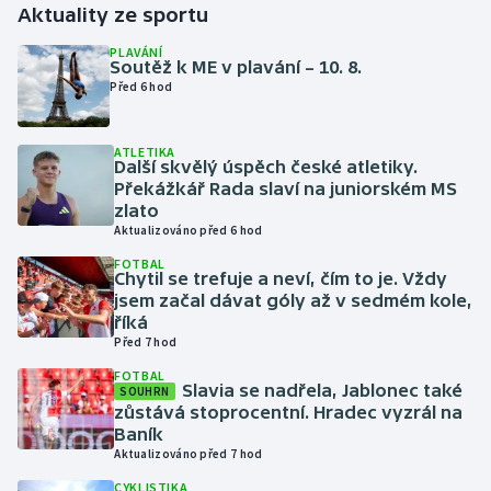
Aktuality ze sportu
Gymnastika
PLAVÁNÍ
Soutěž k ME v plavání – 10. 8.
Před 6 hod
Házená
ATLETIKA
Jezdectví
Další skvělý úspěch české atletiky.
Překážkář Rada slaví na juniorském MS
Judo
zlato
Aktualizováno před 6 hod
Krasobruslení
FOTBAL
Chytil se trefuje a neví, čím to je. Vždy
jsem začal dávat góly až v sedmém kole,
Lezení
říká
Před 7 hod
Lyže a snowboard
FOTBAL
Slavia se nadřela, Jablonec také
SOUHRN
zůstává stoprocentní. Hradec vyzrál na
Moderní pětiboj
Baník
Aktualizováno před 7 hod
Motorsport
CYKLISTIKA