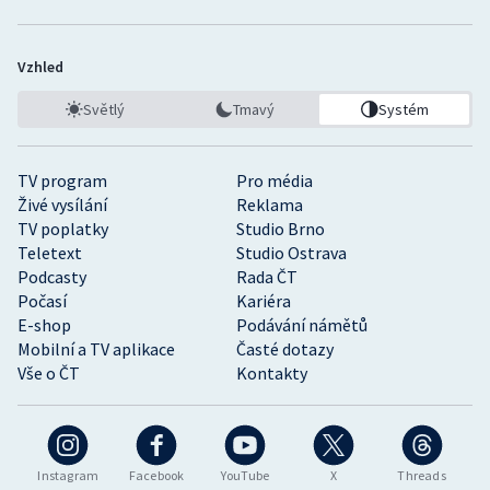
Vzhled
Světlý
Tmavý
Systém
TV program
Pro média
Živé vysílání
Reklama
TV poplatky
Studio Brno
Teletext
Studio Ostrava
Podcasty
Rada ČT
Počasí
Kariéra
E-shop
Podávání námětů
Mobilní a TV aplikace
Časté dotazy
Vše o ČT
Kontakty
Instagram
Facebook
YouTube
X
Threads