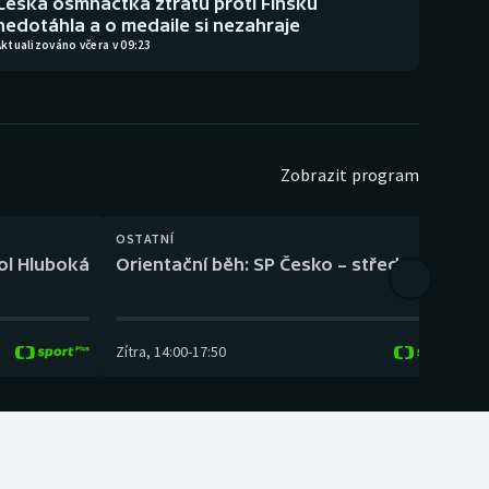
Česká osmnáctka ztrátu proti Finsku
nedotáhla a o medaile si nezahraje
ktualizováno včera v 09:23
Zobrazit program
OSTATNÍ
H
kol Hluboká
Orientační běh: SP Česko – střední trať
H
Zítra
,
14:00
-
17:50
Z