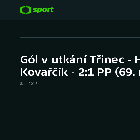
POPULÁRNÍ
DALŠÍ SPORTY
Fotbal
Americký fotbal
Gól v utkání Třinec - 
Hokej
Baseball a softbal
Kovařčík - 2:1 PP (69.
Tenis
Basketbal
8. 4. 2018
Atletika
Biatlon
Cyklistika
Boby a skeleton
Box