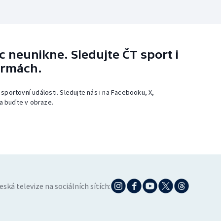
 neunikne. Sledujte ČT sport i
ormách.
 sportovní události. Sledujte nás i na Facebooku, X,
a buďte v obraze.
eská televize na sociálních sítích: