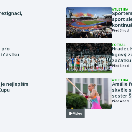
ATLETIKA
rezignaci,
Sportem 
sport sl
kontinuá
Před 3 hod
FOTBAL
 pro
Hradec 
í částku
ligový z
začátku 
Před 3 hod
ATLETIKA
 je nejlepším
Amálie 
 Cupu
skvěle s
sester 
Před 4 hod
Video