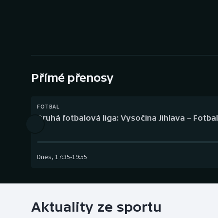
Curling
Dostihy
Florbal
Futsal
Přímé přenosy
Golf
FOTBAL
Druhá fotbalová liga: Vysočina Jihlava – Fotba
Gymnastika
Dnes
,
17:35
-
19:55
Aktuality ze sportu