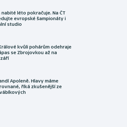
nabité léto pokračuje. Na ČT
edujte evropské šampionáty i
lní studio
Králové kvůli pohárům odehraje
ápas se Zbrojovkou až na
září
fandí Apoleně. Hlavy máme
rovnané, říká zkušenější ze
Švábíkových