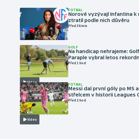
FOTBAL
Norové vyzývají Infantina k 
ztratil podle nich důvěru
Před 36 min
GOLF
Na handicap nehrajeme: Golf
Paraple vybral letos rekordn
Před 1 hod
Video
FOTBAL
Messi dal první góly po MS a
střelcem v historii Leagues
Před 2 hod
Video