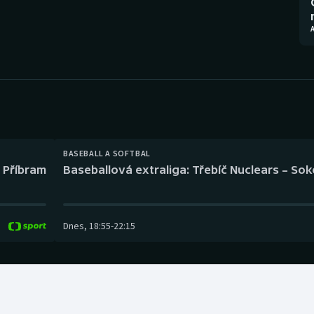
Moderní pětiboj
Triatlon
A
Motorsport
Veslování
Olympijské hry
Vodní slalom
Parasport
Volejbal
Plavání
Ostatní
BASEBALL A SOFTBAL
l Příbram
Baseballová extraliga: Třebíč Nuclears – So
Plážový volejbal
Dnes
,
18:55
-
22:15