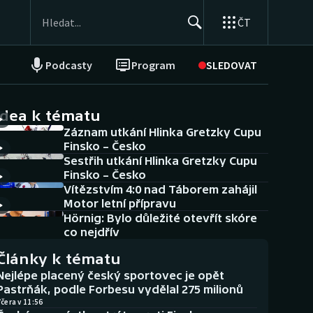
ČT
Podcasty
Program
SLEDOVAT
NEPŘEHLÉDNĚTE
Soutěže
idea k tématu
Záznam utkání Hlinka Gretzky Cupu
Historické návraty
Finsko – Česko
Sestřih utkání Hlinka Gretzky Cupu
Aplikace ČT sport
Finsko – Česko
Vítězstvím 4:0 nad Táborem zahájil
AZ kvíz
Motor letní přípravu
Hörnig: Bylo důležité otevřít skóre
co nejdřív
Články k tématu
Nejlépe placený český sportovec je opět
Pastrňák, podle Forbesu vydělal 275 milionů
čera v 11:56