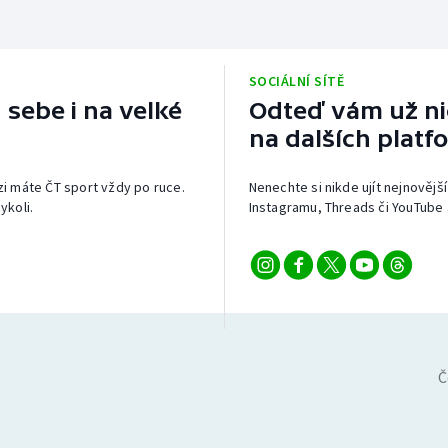
SOCIÁLNÍ SÍTĚ
 sebe i na velké
Odteď vám už nic
na dalších platf
izi máte ČT sport vždy po ruce.
Nenechte si nikde ujít nejnovější
ykoli.
Instagramu, Threads či YouTube 
Č