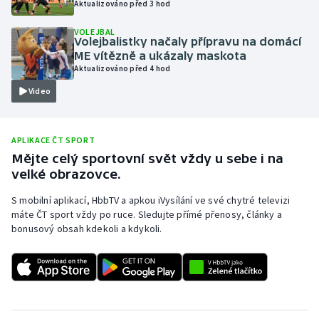
Aktualizováno před 3 hod
Olympijské hry
VOLEJBAL
Volejbalistky načaly přípravu na domácí
Parasport
ME vítězně a ukázaly maskota
Aktualizováno před 4 hod
Plavání
Video
Plážový volejbal
APLIKACE ČT SPORT
Ragby
Mějte celý sportovní svět vždy u sebe i na
velké obrazovce.
Rychlobruslení
S mobilní aplikací, HbbTV a apkou iVysílání ve své chytré televizi
máte ČT sport vždy po ruce. Sledujte přímé přenosy, články a
Rychlostní kanoistika
bonusový obsah kdekoli a kdykoli.
Short track
Sportovní střelba