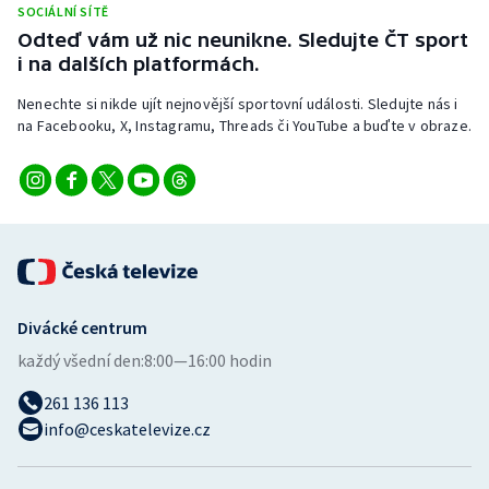
SOCIÁLNÍ SÍTĚ
Stolní tenis
Odteď vám už nic neunikne. Sledujte ČT sport
i na dalších platformách.
Triatlon
Nenechte si nikde ujít nejnovější sportovní události. Sledujte nás i
Veslování
na Facebooku, X, Instagramu, Threads či YouTube a buďte v obraze.
Vodní slalom
Volejbal
Ostatní
Divácké centrum
každý všední den:
8:00—16:00 hodin
261 136 113
info@ceskatelevize.cz