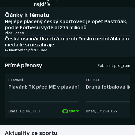
Baseball a softbal
Soutěže
nejdřív
Články k tématu
Basketbal
Historické návraty
Nejlépe placený český sportovec je opět Pastrňák,
podle Forbesu vydělal 275 milionů
Biatlon
Aplikace ČT sport
Před 12 hod
Česká osmnáctka ztrátu proti Finsku nedotáhla a o
medaile si nezahraje
Boby a skeleton
AZ kvíz
Aktualizováno před 15 hod
Box
Přímé přenosy
Zobrazit program
Curling
PLAVÁNÍ
FOTBAL
Plavání: TK před ME v plavání
Druhá fotbalová liga
Dostihy
Florbal
Dnes
,
12:30
-
13:00
Dnes
,
17:35
-
19:55
Futsal
Aktuality ze sportu
Golf