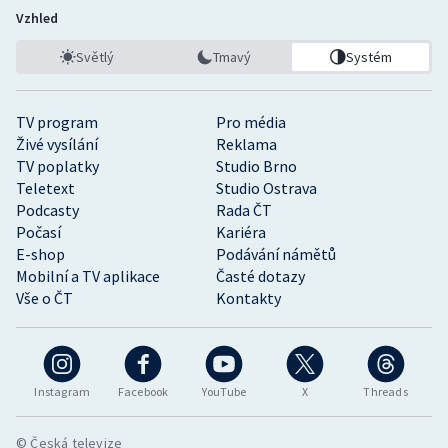
Vzhled
Světlý
Tmavý
Systém
TV program
Pro média
Živé vysílání
Reklama
TV poplatky
Studio Brno
Teletext
Studio Ostrava
Podcasty
Rada ČT
Počasí
Kariéra
E-shop
Podávání námětů
Mobilní a TV aplikace
Časté dotazy
Vše o ČT
Kontakty
Instagram
Facebook
YouTube
X
Threads
© Česká televize