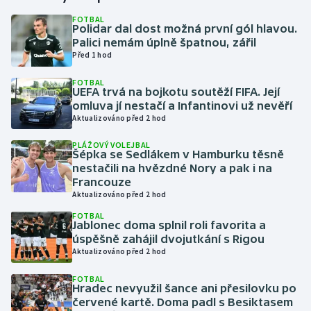
FOTBAL
Polidar dal dost možná první gól hlavou.
Gymnastika
Palici nemám úplně špatnou, zářil
Před 1 hod
Házená
FOTBAL
UEFA trvá na bojkotu soutěží FIFA. Její
Jezdectví
omluva jí nestačí a Infantinovi už nevěří
Aktualizováno před 2 hod
Judo
PLÁŽOVÝ VOLEJBAL
Šépka se Sedlákem v Hamburku těsně
Krasobruslení
nestačili na hvězdné Nory a pak i na
Francouze
Aktualizováno před 2 hod
Lezení
FOTBAL
Jablonec doma splnil roli favorita a
Lyže a snowboard
úspěšně zahájil dvojutkání s Rigou
Aktualizováno před 2 hod
Moderní pětiboj
FOTBAL
Hradec nevyužil šance ani přesilovku po
Motorsport
červené kartě. Doma padl s Besiktasem