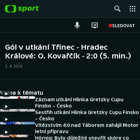
POPULÁRNÍ
SLEDOVAT
Fotbal
Gól v utkání Třinec - Hradec
Králové: O. Kovařčík - 2:0 (5. min.)
Hokej
2. 4. 2018
Tenis
Atletika
Videa k tématu
Cyklistika
Záznam utkání Hlinka Gretzky Cupu
Finsko – Česko
Sestřih utkání Hlinka Gretzky Cupu Finsko
DALŠÍ SPORTY
– Česko
Vítězstvím 4:0 nad Táborem zahájil Motor
Americký fotbal
NEPŘEHLÉDNĚTE
letní přípravu
Hörnig: Bylo důležité otevřít skóre co