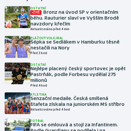
OSTATNÍ
Bronz na úvod SP v orientačním
ŽIVĚ
Gymnastika
běhu. Rauturier slaví ve Vyšším Brodě
navzdory křečím
Házená
Aktualizováno před 4 min
PLÁŽOVÝ VOLEJBAL
Jezdectví
Šépka se Sedlákem v Hamburku těsně
nestačili na Nory
Před 3 hod
Judo
OSTATNÍ
Nejlépe placený český sportovec je opět
Krasobruslení
Pastrňák, podle Forbesu vydělal 275
milionů
Lezení
Před 4 hod
ATLETIKA
Lyže a snowboard
Senzační medaile. Česká smíšená
štafeta získala na juniorském MS stříbro
Aktualizováno před 4 hod
Moderní pětiboj
FOTBAL
FIFA se omlouvá a stojí za Infantinem.
Motorsport
Podle Guardianu se podílela i na