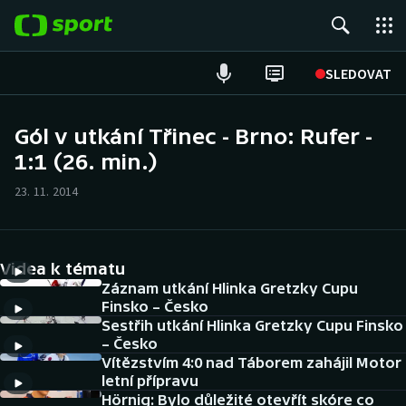
POPULÁRNÍ
SLEDOVAT
Fotbal
Gól v utkání Třinec - Brno: Rufer -
1:1 (26. min.)
Hokej
23. 11. 2014
Tenis
Atletika
Videa k tématu
Cyklistika
Záznam utkání Hlinka Gretzky Cupu
Finsko – Česko
Sestřih utkání Hlinka Gretzky Cupu Finsko
DALŠÍ SPORTY
– Česko
Vítězstvím 4:0 nad Táborem zahájil Motor
Americký fotbal
NEPŘEHLÉDNĚTE
letní přípravu
Hörnig: Bylo důležité otevřít skóre co