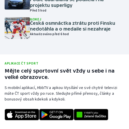
projektu superligy
Olympijské hry
Před 5 hod
HOKEJ
Parasport
Česká osmnáctka ztrátu proti Finsku
nedotáhla a o medaile si nezahraje
Aktualizováno před 6 hod
Plavání
Plážový volejbal
Ragby
APLIKACE ČT SPORT
Mějte celý sportovní svět vždy u sebe i na
velké obrazovce.
Rychlobruslení
S mobilní aplikací, HbbTV a apkou iVysílání ve své chytré televizi
Rychlostní kanoistika
máte ČT sport vždy po ruce. Sledujte přímé přenosy, články a
bonusový obsah kdekoli a kdykoli.
Short track
Sportovní střelba