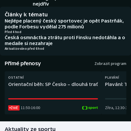
Baseball a softbal
Soutěže
nejdřív
Články k tématu
Basketbal
Historické návraty
Nejlépe placený český sportovec je opět Pastrňák,
podle Forbesu vydělal 275 milionů
Biatlon
Aplikace ČT sport
Před 4 hod
Česká osmnáctka ztrátu proti Finsku nedotáhla a o
medaile si nezahraje
Boby a skeleton
AZ kvíz
Aktualizováno před 6 hod
Box
Přímé přenosy
Zobrazit program
Curling
OSTATNÍ
PLAVÁNÍ
Orientační běh: SP Česko – dlouhá trať
Plavání: TK
Dostihy
Florbal
11:50
-
16:00
Zítra
,
12:30
-
13:
ŽIVĚ
Futsal
Aktuality ze sportu
Golf