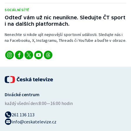
Stolní tenis
SOCIÁLNÍ SÍTĚ
Odteď vám už nic neunikne. Sledujte ČT sport
Triatlon
i na dalších platformách.
Veslování
Nenechte si nikde ujít nejnovější sportovní události. Sledujte nás i
na Facebooku, X, Instagramu, Threads či YouTube a buďte v obraze.
Vodní slalom
Volejbal
Ostatní
Divácké centrum
každý všední den:
8:00—16:00 hodin
261 136 113
info@ceskatelevize.cz