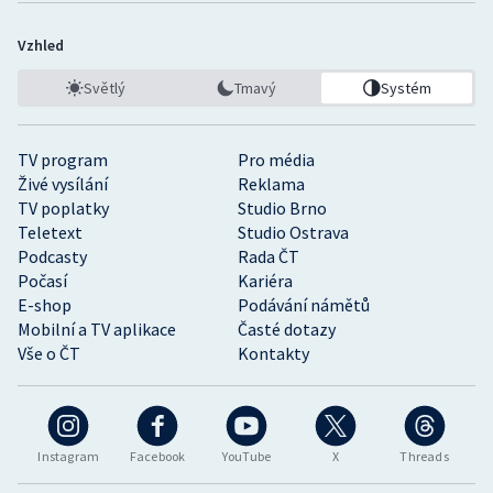
Vzhled
Světlý
Tmavý
Systém
TV program
Pro média
Živé vysílání
Reklama
TV poplatky
Studio Brno
Teletext
Studio Ostrava
Podcasty
Rada ČT
Počasí
Kariéra
E-shop
Podávání námětů
Mobilní a TV aplikace
Časté dotazy
Vše o ČT
Kontakty
Instagram
Facebook
YouTube
X
Threads