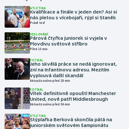
ATLETIKA
Kvalifikace a finále v jeden den? Asi si
Gymnastika
nás pletou s vícebojaři, rýpl si Staněk
Právě teď
Házená
VESLOVÁNÍ
Párová čtyřka juniorek si vyjela v
Jezdectví
Plovdivu světové stříbro
Před 13 min
Judo
FOTBAL
Jeho skvělá práce se nedá ignorovat,
Krasobruslení
zní na Infantinovu adresu. Mezitím
vyplouvá další skandál
Aktualizováno před 28 min
Lezení
FOTBAL
Vítek definitivně opouští Manchester
Lyže a snowboard
United, nově patří Middlesbrough
Aktualizováno před 36 min
Moderní pětiboj
ATLETIKA
Stýplařka Berková skončila pátá na
Motorsport
juniorském světovém šampionátu