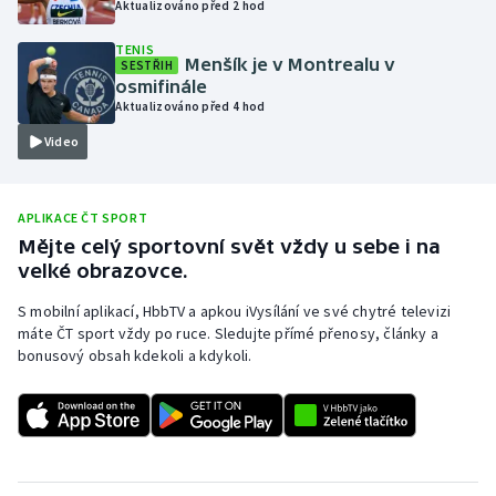
Aktualizováno před 2 hod
Olympijské hry
TENIS
Menšík je v Montrealu v
SESTŘIH
Parasport
osmifinále
Aktualizováno před 4 hod
Plavání
Video
Plážový volejbal
APLIKACE ČT SPORT
Ragby
Mějte celý sportovní svět vždy u sebe i na
velké obrazovce.
Rychlobruslení
S mobilní aplikací, HbbTV a apkou iVysílání ve své chytré televizi
máte ČT sport vždy po ruce. Sledujte přímé přenosy, články a
Rychlostní kanoistika
bonusový obsah kdekoli a kdykoli.
Short track
Sportovní střelba