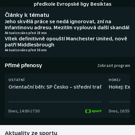
Baseball a softbal
Soutěže
předkole Evropské ligy Besiktas
Články k tématu
Basketbal
Historické návraty
Jeho skvělá práce se nedá ignorovat, zní na
Infantinovu adresu. Mezitím vyplouvá další skandál
Biatlon
Aplikace ČT sport
Aktualizováno před 28 min
Vítek definitivně opouští Manchester United, nově
patří Middlesbrough
Boby a skeleton
AZ kvíz
Aktualizováno před 36 min
Box
Přímé přenosy
Zobrazit program
Curling
OSTATNÍ
HOKEJ
Orientační běh: SP Česko – střední trať
Hokej: Exh
Dostihy
Florbal
Dnes
,
14:00
-
17:50
Dnes
,
16:55
-
19
Futsal
Aktuality ze sportu
Golf