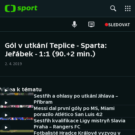
POPULÁRNÍ
SLEDOVAT
Fotbal
Gól v utkání Teplice - Sparta:
Jeřábek - 1:1 (90.+2 min.)
Hokej
2. 4. 2019
Tenis
Atletika
Videa k tématu
Cyklistika
Sestřih a ohlasy po utkání Jihlava –
Příbram
Messi dal první góly po MS, Miami
DALŠÍ SPORTY
porazilo Atlético San Luis 4:2
Sestřih kvalifikace Ligy mistryň Slavia
Americký fotbal
NEPŘEHLÉDNĚTE
Praha – Rangers FC
Fotbalisté Hradce Králové vyzvou v