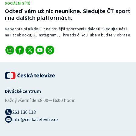
SOCIÁLNÍ SÍTĚ
Stolní tenis
Odteď vám už nic neunikne. Sledujte ČT sport
i na dalších platformách.
Triatlon
Nenechte si nikde ujít nejnovější sportovní události. Sledujte nás i
Veslování
na Facebooku, X, Instagramu, Threads či YouTube a buďte v obraze.
Vodní slalom
Volejbal
Ostatní
Divácké centrum
každý všední den:
8:00—16:00 hodin
261 136 113
info@ceskatelevize.cz