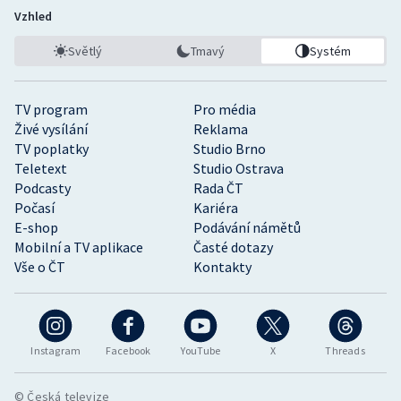
Vzhled
Světlý
Tmavý
Systém
TV program
Pro média
Živé vysílání
Reklama
TV poplatky
Studio Brno
Teletext
Studio Ostrava
Podcasty
Rada ČT
Počasí
Kariéra
E-shop
Podávání námětů
Mobilní a TV aplikace
Časté dotazy
Vše o ČT
Kontakty
Instagram
Facebook
YouTube
X
Threads
© Česká televize