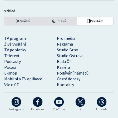
Vzhled
Světlý
Tmavý
Systém
TV program
Pro média
Živé vysílání
Reklama
TV poplatky
Studio Brno
Teletext
Studio Ostrava
Podcasty
Rada ČT
Počasí
Kariéra
E-shop
Podávání námětů
Mobilní a TV aplikace
Časté dotazy
Vše o ČT
Kontakty
Instagram
Facebook
YouTube
X
Threads