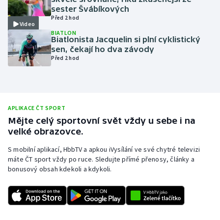
sester Švábíkových
Olympijské hry
Před 2 hod
Video
BIATLON
Parasport
Biatlonista Jacquelin si plní cyklistický
sen, čekají ho dva závody
Před 2 hod
Plavání
Plážový volejbal
Ragby
APLIKACE ČT SPORT
Mějte celý sportovní svět vždy u sebe i na
velké obrazovce.
Rychlobruslení
S mobilní aplikací, HbbTV a apkou iVysílání ve své chytré televizi
Rychlostní kanoistika
máte ČT sport vždy po ruce. Sledujte přímé přenosy, články a
bonusový obsah kdekoli a kdykoli.
Short track
Sportovní střelba