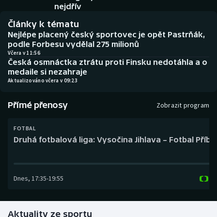
Baseball a softbal
Soutěže
nejdřív
Články k tématu
Basketbal
Historické návraty
Nejlépe placený český sportovec je opět Pastrňák,
podle Forbesu vydělal 275 milionů
Biatlon
Aplikace ČT sport
Včera v 11:56
Česká osmnáctka ztrátu proti Finsku nedotáhla a o
medaile si nezahraje
Boby a skeleton
AZ kvíz
Aktualizováno včera v 09:23
Box
Přímé přenosy
Zobrazit program
Curling
FOTBAL
Druhá fotbalová liga: Vysočina Jihlava – Fotbal Příb
Dostihy
Florbal
Dnes
,
17:35
-
19:55
Futsal
Aktuality ze sportu
Golf