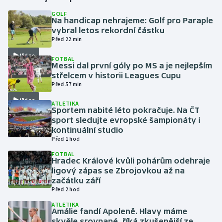
GOLF
Na handicap nehrajeme: Golf pro Paraple
Gymnastika
vybral letos rekordní částku
Před 22 min
Házená
Video
FOTBAL
Messi dal první góly po MS a je nejlepším
Jezdectví
střelcem v historii Leagues Cupu
Před 57 min
Judo
Video
ATLETIKA
Sportem nabité léto pokračuje. Na ČT
Krasobruslení
sport sledujte evropské šampionáty i
kontinuální studio
Před 1 hod
Lezení
FOTBAL
Hradec Králové kvůli pohárům odehraje
Lyže a snowboard
ligový zápas se Zbrojovkou až na
začátku září
Moderní pětiboj
Před 2 hod
ATLETIKA
Amálie fandí Apoleně. Hlavy máme
Motorsport
skvěle srovnané, říká zkušenější ze