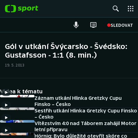
POPULÁRNÍ
SLEDOVAT
Fotbal
Gól v utkání Švýcarsko - Švédsko:
Gustafsson - 1:1 (8. min.)
Hokej
19. 5. 2013
Tenis
Atletika
Videa k tématu
Cyklistika
Záznam utkání Hlinka Gretzky Cupu
Finsko – Česko
Sestřih utkání Hlinka Gretzky Cupu Finsko
DALŠÍ SPORTY
– Česko
Vítězstvím 4:0 nad Táborem zahájil Motor
Americký fotbal
NEPŘEHLÉDNĚTE
letní přípravu
Hörnig: Bylo důležité otevřít skóre co