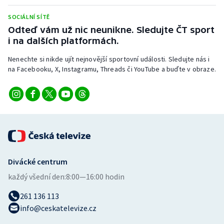
Stolní tenis
SOCIÁLNÍ SÍTĚ
Odteď vám už nic neunikne. Sledujte ČT sport
Triatlon
i na dalších platformách.
Veslování
Nenechte si nikde ujít nejnovější sportovní události. Sledujte nás i
na Facebooku, X, Instagramu, Threads či YouTube a buďte v obraze.
Vodní slalom
Volejbal
Ostatní
Divácké centrum
každý všední den:
8:00—16:00 hodin
261 136 113
info@ceskatelevize.cz