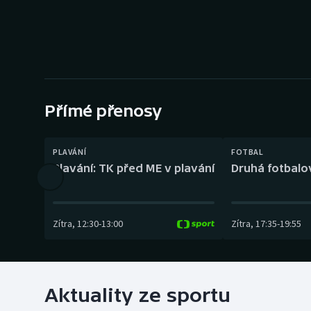
Curling
Dostihy
Florbal
Futsal
Přímé přenosy
Golf
PLAVÁNÍ
FOTBAL
Plavání: TK před ME v plavání
Druhá fotbalov
Gymnastika
Zítra
,
12:30
-
13:00
Zítra
,
17:35
-
19:55
Aktuality ze sportu