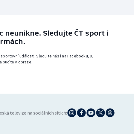
 neunikne. Sledujte ČT sport i
ormách.
 sportovní události. Sledujte nás i na Facebooku, X,
a buďte v obraze.
eská televize na sociálních sítích: