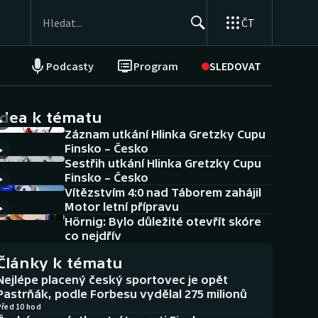
ČT
Podcasty
Program
SLEDOVAT
NEPŘEHLÉDNĚTE
Soutěže
idea k tématu
Záznam utkání Hlinka Gretzky Cupu
Historické návraty
Finsko – Česko
Sestřih utkání Hlinka Gretzky Cupu
Aplikace ČT sport
Finsko – Česko
Vítězstvím 4:0 nad Táborem zahájil
AZ kvíz
Motor letní přípravu
Hörnig: Bylo důležité otevřít skóre
co nejdřív
Články k tématu
Nejlépe placený český sportovec je opět
Pastrňák, podle Forbesu vydělal 275 milionů
Před 10 hod