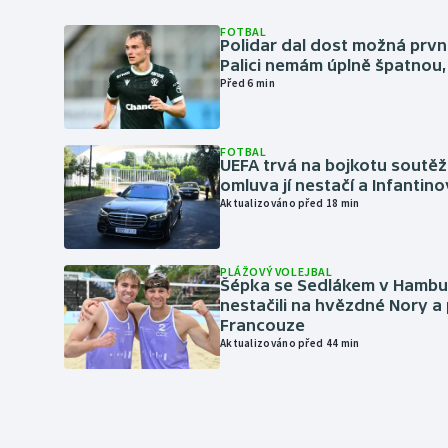
FOTBAL
Polidar dal dost možná první
Palici nemám úplně špatnou, 
Před 6 min
FOTBAL
UEFA trvá na bojkotu soutěží 
omluva jí nestačí a Infantino
Aktualizováno před 18 min
PLÁŽOVÝ VOLEJBAL
Šépka se Sedlákem v Hambu
nestačili na hvězdné Nory a 
Francouze
Aktualizováno před 44 min