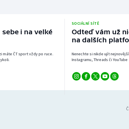
SOCIÁLNÍ SÍTĚ
 sebe i na velké
Odteď vám už nic
na dalších platf
izi máte ČT sport vždy po ruce.
Nenechte si nikde ujít nejnovější
ykoli.
Instagramu, Threads či YouTube 
Č