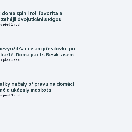
 doma splnil roli favorita a
zahájil dvojutkání s Rigou
o před 1 hod
evyužil šance ani přesilovku po
 kartě. Doma padl s Besiktasem
o před 1 hod
istky načaly přípravu na domácí
zně a ukázaly maskota
o před 3 hod