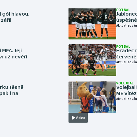
FOTBAL
 gól hlavou.
Jablonec
zářil
úspěšně 
Aktualizován
FOTBAL
FIFA. Její
Hradec n
vi už nevěří
červené
Aktualizován
VOLEJBAL
rku těsně
Volejbal
pak i na
ME vítě
Aktualizován
Video