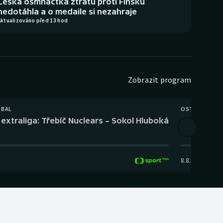
Česká osmnáctka ztrátu proti Finsku
nedotáhla a o medaile si nezahraje
Aktualizováno před 13 hod
Zobrazit program
TBAL
OSTATNÍ
extraliga: Třebíč Nuclears – Sokol Hluboká
Orientační
8.8.
,
14:00
-
17: