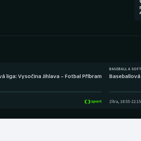
Moderní pětiboj
Triatlon
Motorsport
Veslování
Olympijské hry
Vodní slalom
Parasport
Volejbal
Plavání
Ostatní
BASEBALL A SOF
á liga: Vysočina Jihlava – Fotbal Příbram
Baseballová 
Plážový volejbal
Zítra
,
18:55
-
22:15