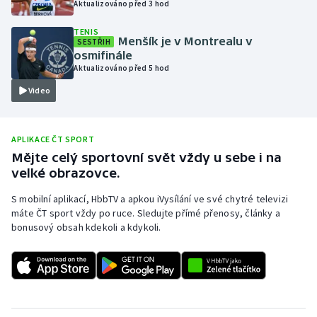
Aktualizováno před 3 hod
Olympijské hry
TENIS
Menšík je v Montrealu v
SESTŘIH
Parasport
osmifinále
Aktualizováno před 5 hod
Plavání
Video
Plážový volejbal
APLIKACE ČT SPORT
Ragby
Mějte celý sportovní svět vždy u sebe i na
velké obrazovce.
Rychlobruslení
S mobilní aplikací, HbbTV a apkou iVysílání ve své chytré televizi
máte ČT sport vždy po ruce. Sledujte přímé přenosy, články a
Rychlostní kanoistika
bonusový obsah kdekoli a kdykoli.
Short track
Sportovní střelba