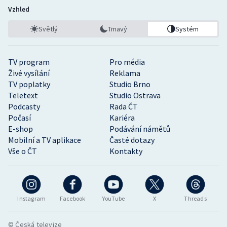
Vzhled
Světlý
Tmavý
Systém
TV program
Pro média
Živé vysílání
Reklama
TV poplatky
Studio Brno
Teletext
Studio Ostrava
Podcasty
Rada ČT
Počasí
Kariéra
E-shop
Podávání námětů
Mobilní a TV aplikace
Časté dotazy
Vše o ČT
Kontakty
Instagram
Facebook
YouTube
X
Threads
© Česká televize