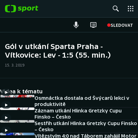
POPULÁRNÍ
SLEDOVAT
Fotbal
Gól v utkání Sparta Praha -
Vítkovice: Lev - 1:5 (55. min.)
Hokej
15. 3. 2019
Tenis
Atletika
Videa k tématu
Cyklistika
Osmnáctka dostala od Švýcarů lekci v
produktivitě
Záznam utkání Hlinka Gretzky Cupu
DALŠÍ SPORTY
Finsko – Česko
Sestřih utkání Hlinka Gretzky Cupu Finsko
Americký fotbal
NEPŘEHLÉDNĚTE
– Česko
Vítězstvím 4:0 nad Táborem zahájil Motor