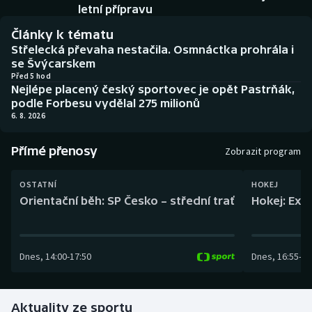
Baseball a softbal
Soutěže
letní přípravu
Články k tématu
Basketbal
Historické návraty
Střelecká převaha nestačila. Osmnáctka prohrála i
se Švýcarskem
Biatlon
Aplikace ČT sport
Před 5 hod
Nejlépe placený český sportovec je opět Pastrňák,
podle Forbesu vydělal 275 milionů
Boby a skeleton
AZ kvíz
6. 8. 2026
Box
Přímé přenosy
Zobrazit program
Curling
OSTATNÍ
HOKEJ
Orientační běh: SP Česko – střední trať
Hokej: Exh
Dostihy
Florbal
Dnes
,
14:00
-
17:50
Dnes
,
16:55
-
19
Futsal
Aktuality ze sportu
Golf