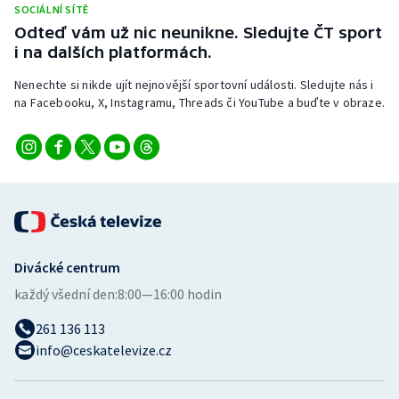
SOCIÁLNÍ SÍTĚ
Stolní tenis
Odteď vám už nic neunikne. Sledujte ČT sport
i na dalších platformách.
Triatlon
Nenechte si nikde ujít nejnovější sportovní události. Sledujte nás i
Veslování
na Facebooku, X, Instagramu, Threads či YouTube a buďte v obraze.
Vodní slalom
Volejbal
Ostatní
Divácké centrum
každý všední den:
8:00—16:00 hodin
261 136 113
info@ceskatelevize.cz