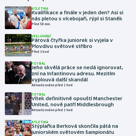
ATLETIKA
Kvalifikace a finále v jeden den? Asi si
Gymnastika
nás pletou s vícebojaři, rýpl si Staněk
Před 58 min
Házená
VESLOVÁNÍ
Párová čtyřka juniorek si vyjela v
Jezdectví
Plovdivu světové stříbro
Před 1 hod
Judo
FOTBAL
Jeho skvělá práce se nedá ignorovat,
Krasobruslení
zní na Infantinovu adresu. Mezitím
vyplouvá další skandál
Aktualizováno před 1 hod
Lezení
FOTBAL
Vítek definitivně opouští Manchester
Lyže a snowboard
United, nově patří Middlesbrough
Aktualizováno před 1 hod
Moderní pětiboj
ATLETIKA
Stýplařka Berková skončila pátá na
Motorsport
juniorském světovém šampionátu