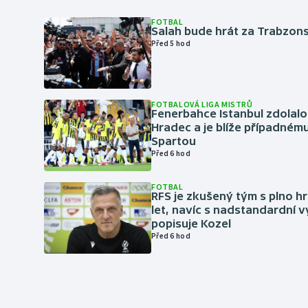
FOTBAL
Salah bude hrát za Trabzon
Před 5 hod
FOTBALOVÁ LIGA MISTRŮ
Fenerbahce Istanbul zdolalo
Hradec a je blíže případném
Spartou
Před 6 hod
FOTBAL
RFS je zkušený tým s plno hr
let, navíc s nadstandardní 
popisuje Kozel
Před 6 hod