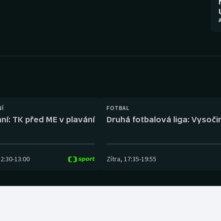
Moderní pětiboj
Triatlon
Motorsport
Veslování
Olympijské hry
Vodní slalom
Parasport
Volejbal
Plavání
Ostatní
NÍ
FOTBAL
ní: TK před ME v plavání
Druhá fotbalová liga: Vysočin
Plážový volejbal
12:30
-
13:00
Zítra
,
17:35
-
19:55