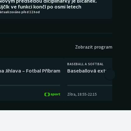
Novým předsedou diciplinárky je Bičánek.
Ujčík ve funkci končí po osmi letech
Aktualizováno před 12 hod
Zobrazit program
BASEBALL A SOFTBAL
a Jihlava – Fotbal Příbram
Baseballová extraliga: Tře
Zítra
,
18:55
-
22:15