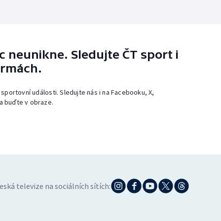
 neunikne. Sledujte ČT sport i
ormách.
 sportovní události. Sledujte nás i na Facebooku, X,
a buďte v obraze.
eská televize na sociálních sítích: