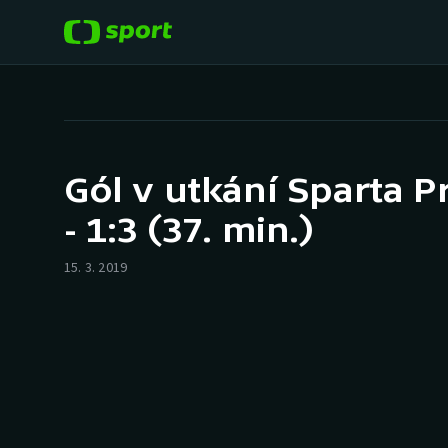
POPULÁRNÍ
DALŠÍ SPORTY
Fotbal
Americký fotbal
Gól v utkání Sparta P
Hokej
Baseball a softbal
- 1:3 (37. min.)
Tenis
Basketbal
15. 3. 2019
Atletika
Biatlon
Cyklistika
Boby a skeleton
Box