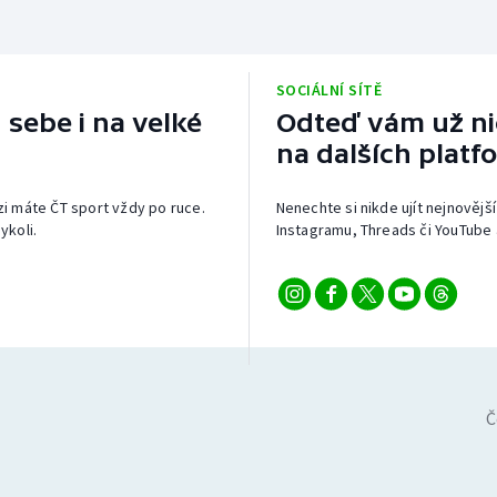
SOCIÁLNÍ SÍTĚ
 sebe i na velké
Odteď vám už nic
na dalších platf
izi máte ČT sport vždy po ruce.
Nenechte si nikde ujít nejnovější
ykoli.
Instagramu, Threads či YouTube 
Č