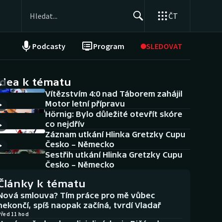
ČT
Podcasty
Program
SLEDOVAT
NEPŘEHLÉDNĚTE
Soutěže
idea k tématu
Vítězstvím 4:0 nad Táborem zahájil
Historické návraty
Motor letní přípravu
Hörnig: Bylo důležité otevřít skóre
Aplikace ČT sport
co nejdřív
Záznam utkání Hlinka Gretzky Cupu
AZ kvíz
Česko – Německo
Sestřih utkání Hlinka Gretzky Cupu
Česko – Německo
Články k tématu
Nová smlouva? Tím práce pro mě vůbec
nekončí, spíš naopak začíná, tvrdí Vladař
Před 11 hod