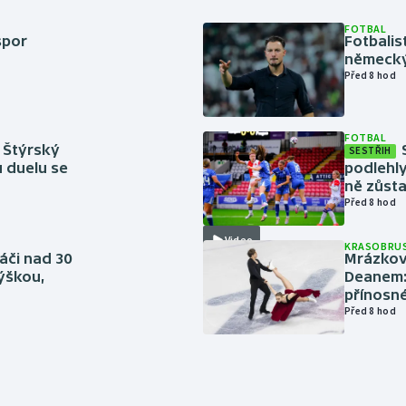
FOTBAL
spor
Fotbali
německý
Před 8 hod
FOTBAL
 Štýrský
SESTŘIH
u duelu se
podlehly
ně zůsta
Před 8 hod
Video
KRASOBRUS
áči nad 30
Mrázkovi
výškou,
Deanem: 
přínosn
Před 8 hod