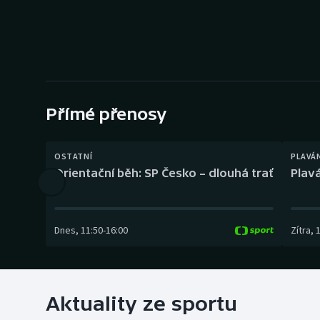
Curling
Dostihy
Florbal
Futsal
Přímé přenosy
Golf
OSTATNÍ
PLAVÁ
Orientační běh: SP Česko – dlouhá trať
Plavá
Gymnastika
Dnes
,
11:50
-
16:00
Zítra
,
Aktuality ze sportu