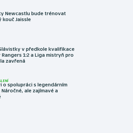
sty Newcastlu bude trénovat
 kouč Jaissle
Slávistky v předkole kvalifikace
 Rangers 1:2 a Liga mistryň pro
la zavřená
LENÍ
 o spolupráci s legendárním
Náročné, ale zajímavé a
é