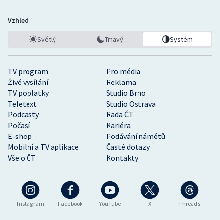
Vzhled
Světlý
Tmavý
Systém
TV program
Pro média
Živé vysílání
Reklama
TV poplatky
Studio Brno
Teletext
Studio Ostrava
Podcasty
Rada ČT
Počasí
Kariéra
E-shop
Podávání námětů
Mobilní a TV aplikace
Časté dotazy
Vše o ČT
Kontakty
Instagram
Facebook
YouTube
X
Threads