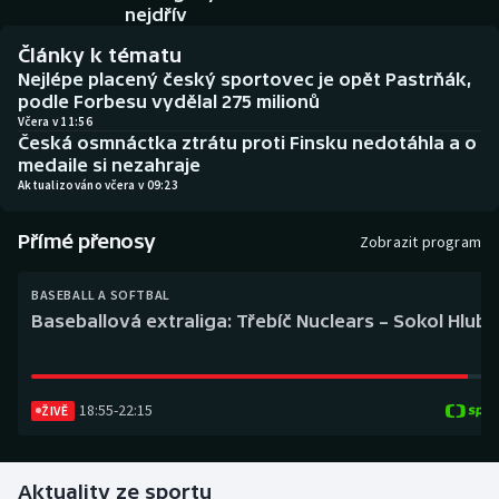
Baseball a softbal
Soutěže
nejdřív
Články k tématu
Basketbal
Historické návraty
Nejlépe placený český sportovec je opět Pastrňák,
podle Forbesu vydělal 275 milionů
Biatlon
Aplikace ČT sport
Včera v 11:56
Česká osmnáctka ztrátu proti Finsku nedotáhla a o
medaile si nezahraje
Boby a skeleton
AZ kvíz
Aktualizováno včera v 09:23
Box
Přímé přenosy
Zobrazit program
Curling
BASEBALL A SOFTBAL
Baseballová extraliga: Třebíč Nuclears – Sokol Hlub
Dostihy
Florbal
18:55
-
22:15
ŽIVĚ
Futsal
Aktuality ze sportu
Golf