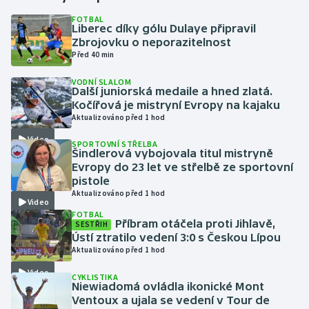
FOTBAL
Liberec díky gólu Dulaye připravil
Gymnastika
Zbrojovku o neporazitelnost
Před 40 min
Házená
VODNÍ SLALOM
Další juniorská medaile a hned zlatá.
Jezdectví
Kočířová je mistryní Evropy na kajaku
Aktualizováno před 1 hod
Judo
Video
SPORTOVNÍ STŘELBA
Šindlerová vybojovala titul mistryně
Krasobruslení
Evropy do 23 let ve střelbě ze sportovní
pistole
Aktualizováno před 1 hod
Lezení
Video
FOTBAL
Příbram otáčela proti Jihlavě,
SESTŘIH
Lyže a snowboard
Ústí ztratilo vedení 3:0 s Českou Lípou
Aktualizováno před 1 hod
Moderní pětiboj
Video
CYKLISTIKA
Niewiadomá ovládla ikonické Mont
Motorsport
Ventoux a ujala se vedení v Tour de