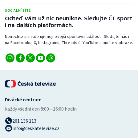
Stolní tenis
SOCIÁLNÍ SÍTĚ
Odteď vám už nic neunikne. Sledujte ČT sport
Triatlon
i na dalších platformách.
Veslování
Nenechte si nikde ujít nejnovější sportovní události. Sledujte nás i
na Facebooku, X, Instagramu, Threads či YouTube a buďte v obraze.
Vodní slalom
Volejbal
Ostatní
Divácké centrum
každý všední den:
8:00—16:00 hodin
261 136 113
info@ceskatelevize.cz