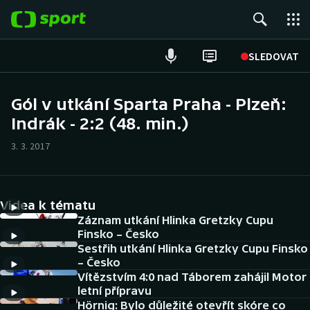
POPULÁRNÍ
SLEDOVAT
Fotbal
Gól v utkání Sparta Praha - Plzeň:
Indrák - 2:2 (48. min.)
Hokej
3. 3. 2017
Tenis
Atletika
Videa k tématu
Cyklistika
Záznam utkání Hlinka Gretzky Cupu
Finsko – Česko
Sestřih utkání Hlinka Gretzky Cupu Finsko
DALŠÍ SPORTY
– Česko
Vítězstvím 4:0 nad Táborem zahájil Motor
Americký fotbal
NEPŘEHLÉDNĚTE
letní přípravu
Hörnig: Bylo důležité otevřít skóre co