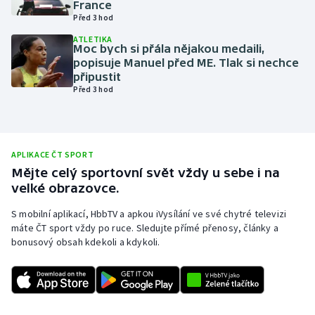
France
Před 3 hod
Olympijské hry
ATLETIKA
Moc bych si přála nějakou medaili,
Parasport
popisuje Manuel před ME. Tlak si nechce
připustit
Plavání
Před 3 hod
Plážový volejbal
Ragby
APLIKACE ČT SPORT
Mějte celý sportovní svět vždy u sebe i na
velké obrazovce.
Rychlobruslení
S mobilní aplikací, HbbTV a apkou iVysílání ve své chytré televizi
Rychlostní kanoistika
máte ČT sport vždy po ruce. Sledujte přímé přenosy, články a
bonusový obsah kdekoli a kdykoli.
Short track
Sportovní střelba