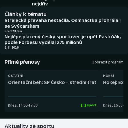
Baseball a softbal
Soutěže
nejdřív
Články k tématu
Basketbal
Historické návraty
Střelecká převaha nestačila. Osmnáctka prohrála i
se Švýcarskem
Biatlon
Aplikace ČT sport
Před 28 min
Nejlépe placený český sportovec je opět Pastrňák,
podle Forbesu vydělal 275 milionů
Boby a skeleton
AZ kvíz
6. 8. 2026
Box
Přímé přenosy
Zobrazit program
Curling
OSTATNÍ
HOKEJ
Orientační běh: SP Česko – střední trať
Hokej: Exh
Dostihy
Florbal
Dnes
,
14:00
-
17:50
Dnes
,
16:55
-
19
Futsal
Aktuality ze sportu
Golf