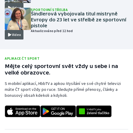
Video
Olympijské hry
SPORTOVNÍ STŘELBA
Šindlerová vybojovala titul mistryně
Evropy do 23 let ve střelbě ze sportovní
Parasport
pistole
Aktualizováno před 12 hod
Video
Plavání
Plážový volejbal
APLIKACE ČT SPORT
Ragby
Mějte celý sportovní svět vždy u sebe i na
velké obrazovce.
Rychlobruslení
S mobilní aplikací, HbbTV a apkou iVysílání ve své chytré televizi
máte ČT sport vždy po ruce. Sledujte přímé přenosy, články a
Rychlostní kanoistika
bonusový obsah kdekoli a kdykoli.
Short track
Sportovní střelba