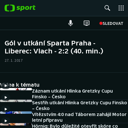
POPULÁRNÍ
SLEDOVAT
Fotbal
Gól v utkání Sparta Praha -
Liberec: Vlach - 2:2 (40. min.)
Hokej
27. 1. 2017
Tenis
Atletika
Videa k tématu
Cyklistika
Záznam utkání Hlinka Gretzky Cupu
Finsko – Česko
Sestřih utkání Hlinka Gretzky Cupu Finsko
DALŠÍ SPORTY
– Česko
Vítězstvím 4:0 nad Táborem zahájil Motor
Americký fotbal
NEPŘEHLÉDNĚTE
letní přípravu
Hörnig: Bylo důležité otevřít skóre co