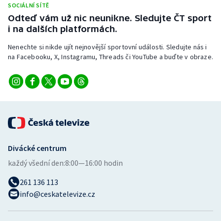
SOCIÁLNÍ SÍTĚ
Stolní tenis
Odteď vám už nic neunikne. Sledujte ČT sport
i na dalších platformách.
Triatlon
Nenechte si nikde ujít nejnovější sportovní události. Sledujte nás i
Veslování
na Facebooku, X, Instagramu, Threads či YouTube a buďte v obraze.
Vodní slalom
Volejbal
Ostatní
Divácké centrum
každý všední den:
8:00—16:00 hodin
261 136 113
info@ceskatelevize.cz