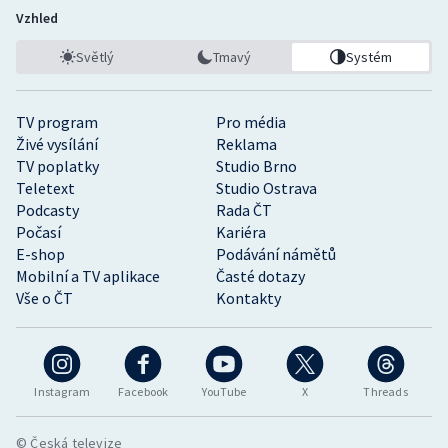
Vzhled
Světlý
Tmavý
Systém
TV program
Pro média
Živé vysílání
Reklama
TV poplatky
Studio Brno
Teletext
Studio Ostrava
Podcasty
Rada ČT
Počasí
Kariéra
E-shop
Podávání námětů
Mobilní a TV aplikace
Časté dotazy
Vše o ČT
Kontakty
Instagram
Facebook
YouTube
X
Threads
© Česká televize