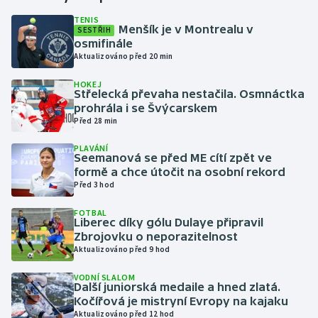
TENIS
Menšík je v Montrealu v
SESTŘIH
Gymnastika
osmifinále
Aktualizováno před 20 min
Házená
HOKEJ
Střelecká převaha nestačila. Osmnáctka
Jezdectví
prohrála i se Švýcarskem
Před 28 min
Judo
PLAVÁNÍ
Seemanová se před ME cítí zpět ve
Krasobruslení
formě a chce útočit na osobní rekord
Před 3 hod
Lezení
FOTBAL
Liberec díky gólu Dulaye připravil
Lyže a snowboard
Zbrojovku o neporazitelnost
Aktualizováno před 9 hod
Moderní pětiboj
VODNÍ SLALOM
Další juniorská medaile a hned zlatá.
Kočířová je mistryní Evropy na kajaku
Motorsport
Aktualizováno před 12 hod