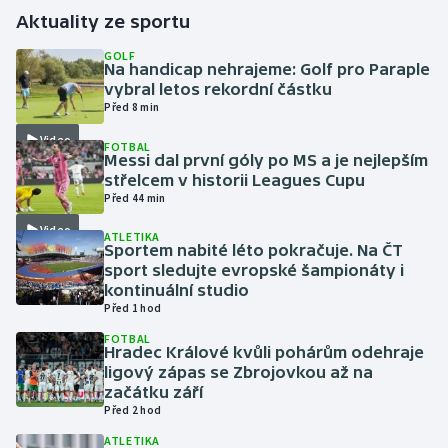
Aktuality ze sportu
Gymnastika
GOLF
Na handicap nehrajeme: Golf pro Paraple
vybral letos rekordní částku
Házená
Před 8 min
Video
Jezdectví
FOTBAL
Messi dal první góly po MS a je nejlepším
střelcem v historii Leagues Cupu
Judo
Před 44 min
Video
Krasobruslení
ATLETIKA
Sportem nabité léto pokračuje. Na ČT
sport sledujte evropské šampionáty i
Lezení
kontinuální studio
Před 1 hod
Lyže a snowboard
FOTBAL
Hradec Králové kvůli pohárům odehraje
ligový zápas se Zbrojovkou až na
Moderní pětiboj
začátku září
Před 2 hod
Motorsport
ATLETIKA