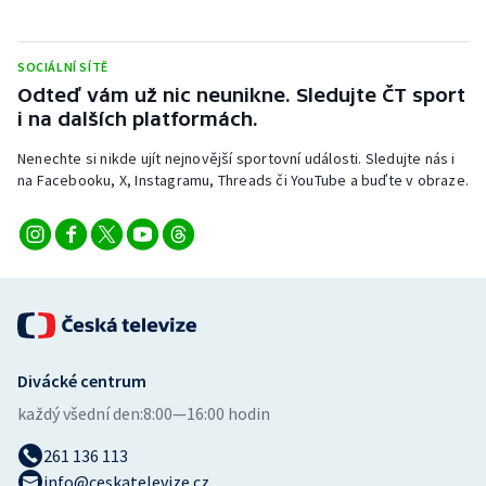
Stolní tenis
Triatlon
SOCIÁLNÍ SÍTĚ
Odteď vám už nic neunikne. Sledujte ČT sport
i na dalších platformách.
Veslování
Nenechte si nikde ujít nejnovější sportovní události. Sledujte nás i
Vodní slalom
na Facebooku, X, Instagramu, Threads či YouTube a buďte v obraze.
Volejbal
Ostatní
Divácké centrum
každý všední den:
8:00—16:00 hodin
261 136 113
info@ceskatelevize.cz