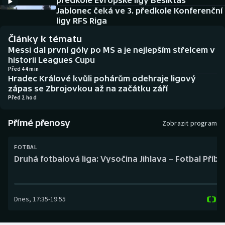
předkole Evropské ligy Besiktas
Baseball a softbal
Soutěže
Jablonec čeká ve 3. předkole Konferenční
ligy RFS Riga
Basketbal
Historické návraty
Články k tématu
Messi dal první góly po MS a je nejlepším střelcem v
Biatlon
Aplikace ČT sport
historii Leagues Cupu
Před 44 min
Hradec Králové kvůli pohárům odehraje ligový
Boby a skeleton
AZ kvíz
zápas se Zbrojovkou až na začátku září
Před 2 hod
Box
Přímé přenosy
Zobrazit program
Curling
FOTBAL
Dostihy
Druhá fotbalová liga: Vysočina Jihlava – Fotbal Příb
Florbal
Dnes
,
17:35
-
19:55
Futsal
Golf