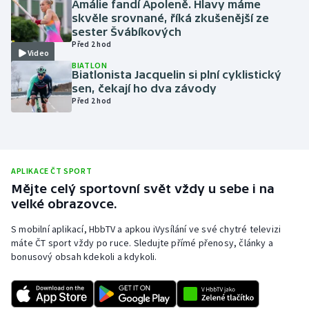
Amálie fandí Apoleně. Hlavy máme
skvěle srovnané, říká zkušenější ze
Olympijské hry
sester Švábíkových
Před 2 hod
Parasport
Video
BIATLON
Biatlonista Jacquelin si plní cyklistický
Plavání
sen, čekají ho dva závody
Před 2 hod
Plážový volejbal
Ragby
APLIKACE ČT SPORT
Rychlobruslení
Mějte celý sportovní svět vždy u sebe i na
velké obrazovce.
Rychlostní kanoistika
S mobilní aplikací, HbbTV a apkou iVysílání ve své chytré televizi
máte ČT sport vždy po ruce. Sledujte přímé přenosy, články a
Short track
bonusový obsah kdekoli a kdykoli.
Sportovní střelba