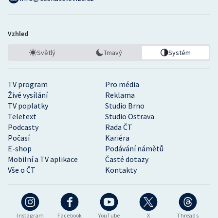
Vzhled
Světlý
Tmavý
Systém
TV program
Pro média
Živé vysílání
Reklama
TV poplatky
Studio Brno
Teletext
Studio Ostrava
Podcasty
Rada ČT
Počasí
Kariéra
E-shop
Podávání námětů
Mobilní a TV aplikace
Časté dotazy
Vše o ČT
Kontakty
Instagram
Facebook
YouTube
X
Threads