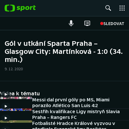
POPULÁRNÍ
SLEDOVAT
Fotbal
Gól v utkání Sparta Praha –
Glasgow City: Martínková - 1:0 (34.
Hokej
min.)
Tenis
9. 12. 2020
Atletika
Cyklistika
Videa k tématu
Messi dal první góly po MS, Miami
DALŠÍ SPORTY
porazilo Atlético San Luis 4:2
Sestřih kvalifikace Ligy mistryň Slavia
Praha – Rangers FC
Americký fotbal
NEPŘEHLÉDNĚTE
Fotbalisté Hradce Králové vyzvou v