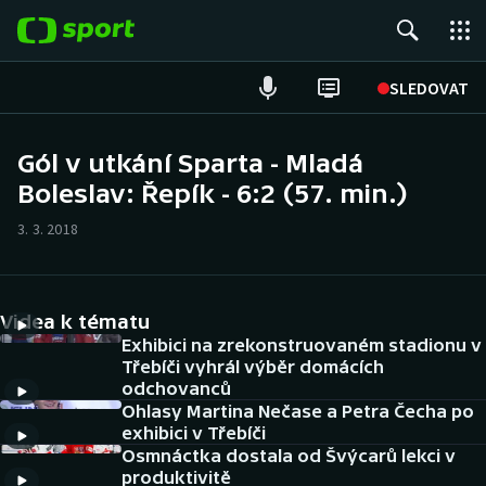
POPULÁRNÍ
SLEDOVAT
Fotbal
Gól v utkání Sparta - Mladá
Boleslav: Řepík - 6:2 (57. min.)
Hokej
3. 3. 2018
Tenis
Atletika
Videa k tématu
Cyklistika
Exhibici na zrekonstruovaném stadionu v
Třebíči vyhrál výběr domácích
odchovanců
DALŠÍ SPORTY
Ohlasy Martina Nečase a Petra Čecha po
exhibici v Třebíči
Americký fotbal
NEPŘEHLÉDNĚTE
Osmnáctka dostala od Švýcarů lekci v
produktivitě