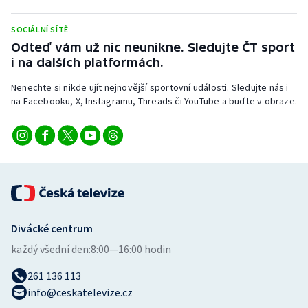
Stolní tenis
SOCIÁLNÍ SÍTĚ
Triatlon
Odteď vám už nic neunikne. Sledujte ČT sport
i na dalších platformách.
Veslování
Nenechte si nikde ujít nejnovější sportovní události. Sledujte nás i
na Facebooku, X, Instagramu, Threads či YouTube a buďte v obraze.
Vodní slalom
Volejbal
Ostatní
Divácké centrum
každý všední den:
8:00—16:00 hodin
261 136 113
info@ceskatelevize.cz