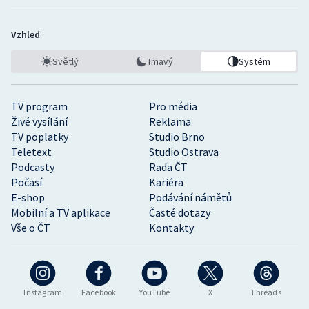
Vzhled
Světlý
Tmavý
Systém
TV program
Pro média
Živé vysílání
Reklama
TV poplatky
Studio Brno
Teletext
Studio Ostrava
Podcasty
Rada ČT
Počasí
Kariéra
E-shop
Podávání námětů
Mobilní a TV aplikace
Časté dotazy
Vše o ČT
Kontakty
Instagram
Facebook
YouTube
X
Threads