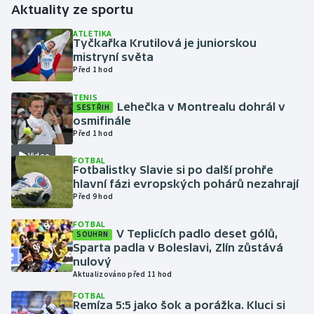
Aktuality ze sportu
Gymnastika
ATLETIKA
Tyčkařka Krutilová je juniorskou
mistryní světa
Házená
Před 1 hod
TENIS
Jezdectví
Lehečka v Montrealu dohrál v
SESTŘIH
osmifinále
Judo
Před 1 hod
Video
FOTBAL
Krasobruslení
Fotbalistky Slavie si po další prohře
hlavní fázi evropských pohárů nezahrají
Před 9 hod
Lezení
FOTBAL
Lyže a snowboard
V Teplicích padlo deset gólů,
SOUHRN
Sparta padla v Boleslavi, Zlín zůstává
nulový
Moderní pětiboj
Aktualizováno před 11 hod
FOTBAL
Motorsport
Remíza 5:5 jako šok a porážka. Kluci si