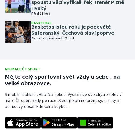
spoustu věcí vyříkali, řekl trenér Plzně
Hyský
Olympijské hry
Před 11 hod
Parasport
BASKETBAL
Basketbalistou roku je podeváté
Satoranský, Čechová slaví poprvé
Plavání
Aktualizováno před 12 hod
Plážový volejbal
Ragby
APLIKACE ČT SPORT
Mějte celý sportovní svět vždy u sebe i na
Rychlobruslení
velké obrazovce.
S mobilní aplikací, HbbTV a apkou iVysílání ve své chytré televizi
Rychlostní kanoistika
máte ČT sport vždy po ruce. Sledujte přímé přenosy, články a
bonusový obsah kdekoli a kdykoli.
Short track
Sportovní střelba