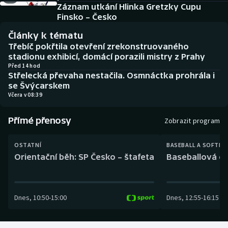
Baseball a softbal
Soutěže
Záznam utkání Hlinka Gretzky Cupu
Finsko – Česko
Basketbal
Historické návraty
Články k tématu
Třebíč pokřtila otevření zrekonstruovaného
Biatlon
Aplikace ČT sport
stadionu exhibicí, domácí porazili mistry z Prahy
Před 14 hod
Střelecká převaha nestačila. Osmnáctka prohrála i
Boby a skeleton
AZ kvíz
se Švýcarskem
Včera v 08:39
Box
Přímé přenosy
Zobrazit program
Curling
OSTATNÍ
BASEBALL A SOFTBA
Dostihy
Orientační běh: SP Česko – štafeta
Baseballová ex
Florbal
Dnes
,
10:50
-
15:00
Dnes
,
12:55
-
16:15
Futsal
Golf