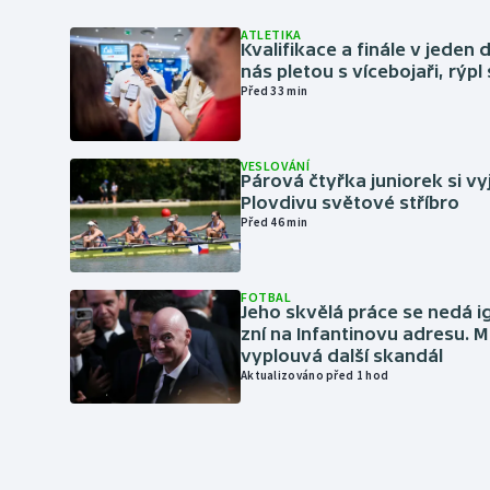
ATLETIKA
Kvalifikace a finále v jeden d
nás pletou s vícebojaři, rýpl
Před 33 min
VESLOVÁNÍ
Párová čtyřka juniorek si vy
Plovdivu světové stříbro
Před 46 min
FOTBAL
Jeho skvělá práce se nedá i
zní na Infantinovu adresu. M
vyplouvá další skandál
Aktualizováno před 1 hod