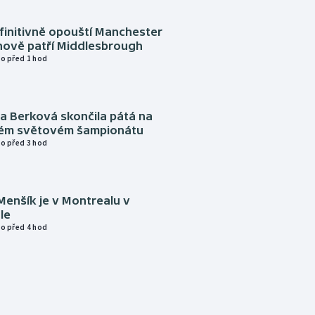
finitivně opouští Manchester
nově patří Middlesbrough
o před 1 hod
a Berková skončila pátá na
kém světovém šampionátu
o před 3 hod
Menšík je v Montrealu v
le
o před 4 hod