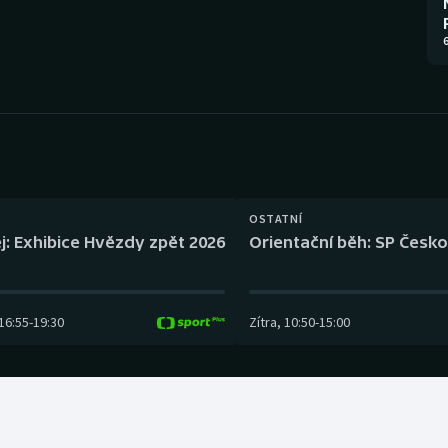
Moderní pětiboj
Triatlon
6
Motorsport
Veslování
Olympijské hry
Vodní slalom
Parasport
Volejbal
Plavání
Ostatní
OSTATNÍ
j: Exhibice Hvězdy zpět 2026
Orientační běh: SP Česko
Plážový volejbal
16:55
-
19:30
Zítra
,
10:50
-
15:00