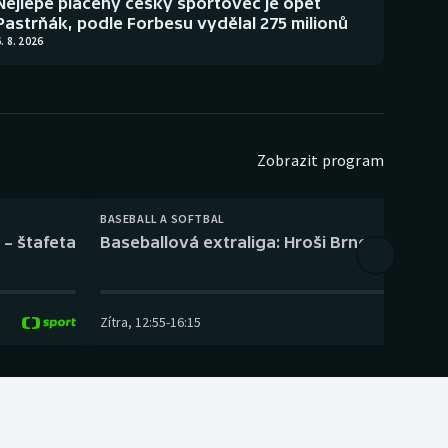
Nejlépe placený český sportovec je opět
Pastrňák, podle Forbesu vydělal 275 milionů
. 8. 2026
Zobrazit program
BASEBALL A SOFTBAL
 – štafeta
Baseballová extraliga: Hroši Brno – Eagles
Zítra
,
12:55
-
16:15