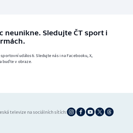
 neunikne. Sledujte ČT sport i
ormách.
 sportovní události. Sledujte nás i na Facebooku, X,
a buďte v obraze.
eská televize na sociálních sítích: