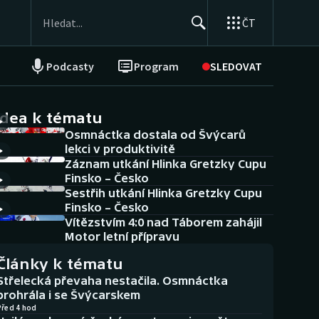
ČT
Podcasty
Program
SLEDOVAT
NEPŘEHLÉDNĚTE
Soutěže
idea k tématu
Osmnáctka dostala od Švýcarů
Historické návraty
lekci v produktivitě
Záznam utkání Hlinka Gretzky Cupu
Aplikace ČT sport
Finsko – Česko
Sestřih utkání Hlinka Gretzky Cupu
AZ kvíz
Finsko – Česko
Vítězstvím 4:0 nad Táborem zahájil
Motor letní přípravu
Články k tématu
Střelecká převaha nestačila. Osmnáctka
prohrála i se Švýcarskem
Před 4 hod