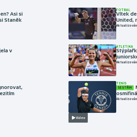
FOTBAL
en? Asi si
Vítek de
 si Staněk
United, 
Aktualizován
ATLETIKA
jela v
Stýplařk
juniors
Aktualizován
TENIS
gnorovat,
SESTŘIH
ezitím
osmifiná
Aktualizován
Video