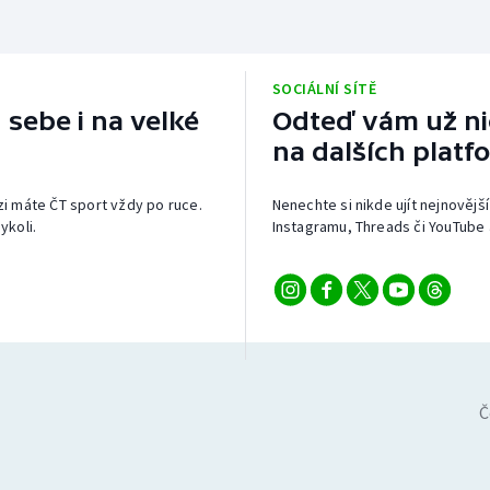
SOCIÁLNÍ SÍTĚ
 sebe i na velké
Odteď vám už nic
na dalších platf
izi máte ČT sport vždy po ruce.
Nenechte si nikde ujít nejnovější
ykoli.
Instagramu, Threads či YouTube 
Č