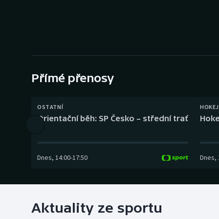
Curling
Dostihy
Florbal
Futsal
Přímé přenosy
Golf
OSTATNÍ
HOKEJ
Orientační běh: SP Česko – střední trať
Hoke
Gymnastika
Dnes
,
14:00
-
17:50
Dnes
,
Aktuality ze sportu