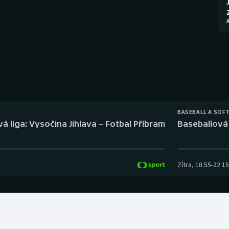
Moderní pětiboj
Triatlon
Motorsport
Veslování
Olympijské hry
Vodní slalom
Parasport
Volejbal
Plavání
Ostatní
BASEBALL A SOF
á liga: Vysočina Jihlava – Fotbal Příbram
Baseballová 
Plážový volejbal
Zítra
,
18:55
-
22:15