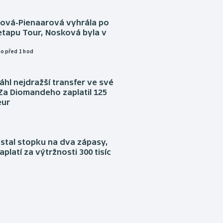
tová-Pienaarová vyhrála po
etapu Tour, Nosková byla v
o před 1 hod
áhl nejdražší transfer ve své
. Za Diomandeho zaplatil 125
eur
stal stopku na dva zápasy,
aplatí za výtržnosti 300 tisíc