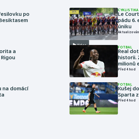
CYKLISTIKA
řesilovku po
Le Cour
 Besiktasem
pádu 6. 
úniku
Aktualizován
Video
FOTBAL
orita a
Real dot
s Rigou
historii
milionů 
Před 4 hod
FOTBAL
vu na domácí
Kušej do
ta
Sparta z
Před 4 hod