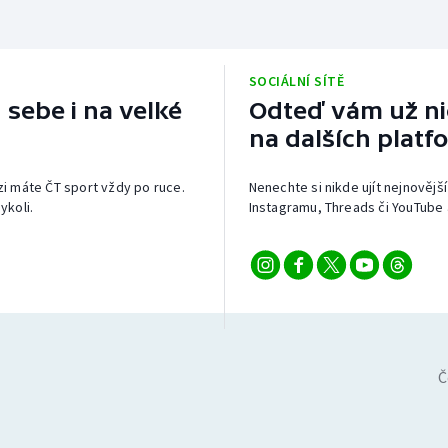
SOCIÁLNÍ SÍTĚ
 sebe i na velké
Odteď vám už nic
na dalších platf
izi máte ČT sport vždy po ruce.
Nenechte si nikde ujít nejnovější
ykoli.
Instagramu, Threads či YouTube 
Č