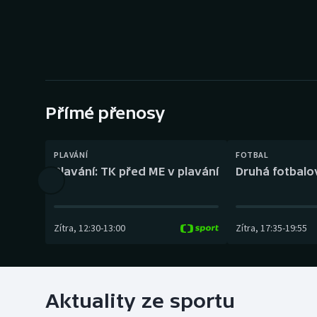
Curling
Dostihy
Florbal
Futsal
Přímé přenosy
Golf
PLAVÁNÍ
FOTBAL
Plavání: TK před ME v plavání
Druhá fotbalov
Gymnastika
Zítra
,
12:30
-
13:00
Zítra
,
17:35
-
19:55
Aktuality ze sportu