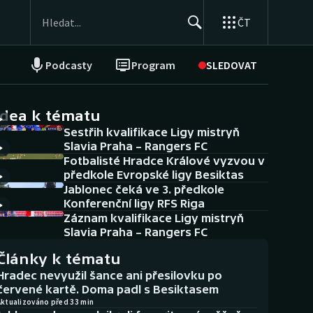
ČT
Podcasty
Program
SLEDOVAT
NEPŘEHLÉDNĚTE
Soutěže
idea k tématu
Sestřih kvalifikace Ligy mistryň
Historické návraty
Slavia Praha – Rangers FC
Fotbalisté Hradce Králové vyzvou v
Aplikace ČT sport
předkole Evropské ligy Besiktas
Jablonec čeká ve 3. předkole
AZ kvíz
Konferenční ligy RFS Riga
Záznam kvalifikace Ligy mistryň
Slavia Praha – Rangers FC
Články k tématu
Hradec nevyužil šance ani přesilovku po
červené kartě. Doma padl s Besiktasem
Aktualizováno před 33 min