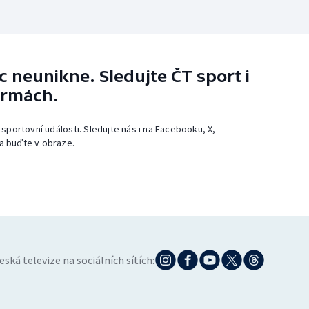
 neunikne. Sledujte ČT sport i
ormách.
 sportovní události. Sledujte nás i na Facebooku, X,
a buďte v obraze.
eská televize na sociálních sítích: