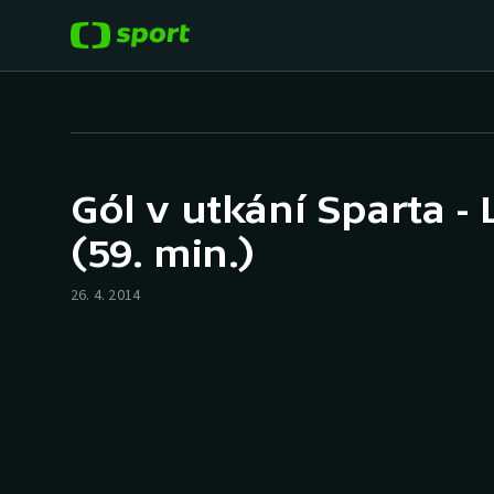
POPULÁRNÍ
DALŠÍ SPORTY
Fotbal
Americký fotbal
Gól v utkání Sparta - 
Hokej
Baseball a softbal
(59. min.)
Tenis
Basketbal
26. 4. 2014
Atletika
Biatlon
Cyklistika
Boby a skeleton
Box