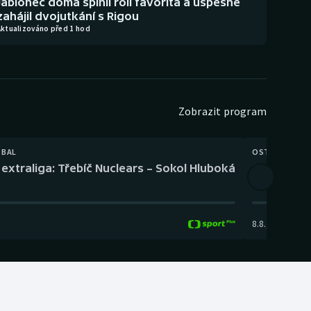
Jablonec doma splnil roli favorita a úspěšně
zahájil dvojutkání s Rigou
Aktualizováno před 1 hod
Zobrazit program
TBAL
OSTATNÍ
extraliga: Třebíč Nuclears – Sokol Hluboká
Orientační
8.8.
,
14:00
-
17: