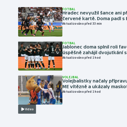
FOTBAL
Hradec nevyužil šance ani p
červené kartě. Doma padl s
Aktualizováno před 33 min
FOTBAL
Jablonec doma splnil roli fav
úspěšně zahájil dvojutkání 
Aktualizováno před 1 hod
VOLEJBAL
Volejbalistky načaly přípra
ME vítězně a ukázaly masko
Aktualizováno před 1 hod
Video