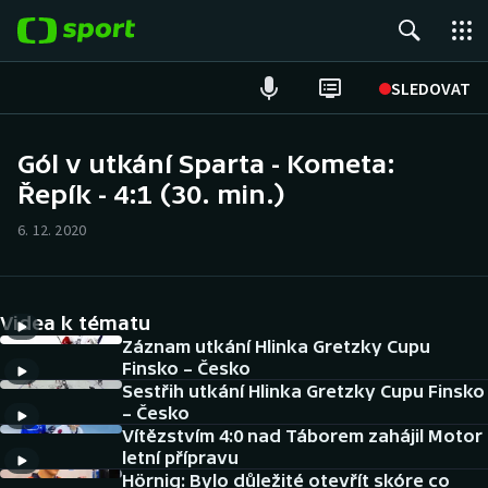
POPULÁRNÍ
SLEDOVAT
Fotbal
Gól v utkání Sparta - Kometa:
Řepík - 4:1 (30. min.)
Hokej
6. 12. 2020
Tenis
Atletika
Videa k tématu
Cyklistika
Záznam utkání Hlinka Gretzky Cupu
Finsko – Česko
Sestřih utkání Hlinka Gretzky Cupu Finsko
DALŠÍ SPORTY
– Česko
Vítězstvím 4:0 nad Táborem zahájil Motor
Americký fotbal
NEPŘEHLÉDNĚTE
letní přípravu
Hörnig: Bylo důležité otevřít skóre co