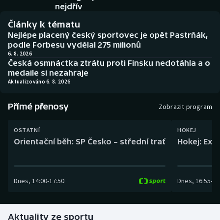
Baseball a softbal
Soutěže
nejdřív
Články k tématu
Basketbal
Historické návraty
Nejlépe placený český sportovec je opět Pastrňák,
podle Forbesu vydělal 275 milionů
Biatlon
Aplikace ČT sport
6. 8. 2026
Česká osmnáctka ztrátu proti Finsku nedotáhla a o
medaile si nezahraje
Boby a skeleton
AZ kvíz
Aktualizováno 6. 8. 2026
Box
Přímé přenosy
Zobrazit program
Curling
OSTATNÍ
HOKEJ
Orientační běh: SP Česko – střední trať
Hokej: Exh
Dostihy
Florbal
Dnes
,
14:00
-
17:50
Dnes
,
16:55
-
19
Futsal
Aktuality ze sportu
Golf