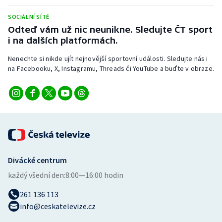
Stolní tenis
SOCIÁLNÍ SÍTĚ
Odteď vám už nic neunikne. Sledujte ČT sport
Triatlon
i na dalších platformách.
Veslování
Nenechte si nikde ujít nejnovější sportovní události. Sledujte nás i
na Facebooku, X, Instagramu, Threads či YouTube a buďte v obraze.
Vodní slalom
Volejbal
Ostatní
Divácké centrum
každý všední den:
8:00—16:00 hodin
261 136 113
info@ceskatelevize.cz