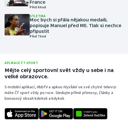
France
Před 6 hod
Olympijské hry
ATLETIKA
Moc bych si přála nějakou medaili,
Parasport
popisuje Manuel před ME. Tlak si nechce
připustit
Plavání
Před 7 hod
Plážový volejbal
Ragby
APLIKACE ČT SPORT
Mějte celý sportovní svět vždy u sebe i na
velké obrazovce.
Rychlobruslení
S mobilní aplikací, HbbTV a apkou iVysílání ve své chytré televizi
Rychlostní kanoistika
máte ČT sport vždy po ruce. Sledujte přímé přenosy, články a
bonusový obsah kdekoli a kdykoli.
Short track
Sportovní střelba