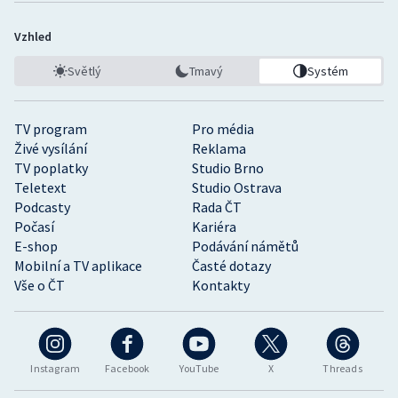
Vzhled
Světlý
Tmavý
Systém
TV program
Pro média
Živé vysílání
Reklama
TV poplatky
Studio Brno
Teletext
Studio Ostrava
Podcasty
Rada ČT
Počasí
Kariéra
E-shop
Podávání námětů
Mobilní a TV aplikace
Časté dotazy
Vše o ČT
Kontakty
Instagram
Facebook
YouTube
X
Threads