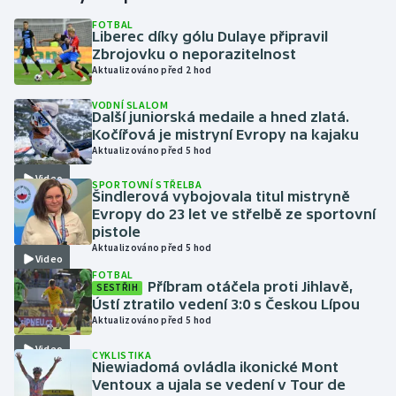
FOTBAL
Liberec díky gólu Dulaye připravil
Gymnastika
Zbrojovku o neporazitelnost
Aktualizováno před 2 hod
Házená
VODNÍ SLALOM
Další juniorská medaile a hned zlatá.
Jezdectví
Kočířová je mistryní Evropy na kajaku
Aktualizováno před 5 hod
Judo
Video
SPORTOVNÍ STŘELBA
Šindlerová vybojovala titul mistryně
Krasobruslení
Evropy do 23 let ve střelbě ze sportovní
pistole
Aktualizováno před 5 hod
Lezení
Video
FOTBAL
Příbram otáčela proti Jihlavě,
SESTŘIH
Lyže a snowboard
Ústí ztratilo vedení 3:0 s Českou Lípou
Aktualizováno před 5 hod
Moderní pětiboj
Video
CYKLISTIKA
Niewiadomá ovládla ikonické Mont
Motorsport
Ventoux a ujala se vedení v Tour de