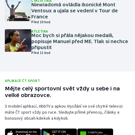
CYKLISTIKA
Niewiadomá ovládla ikonické Mont
Olympijské hry
Ventoux a ujala se vedení v Tour de
France
Před 10 hod
Parasport
ATLETIKA
Moc bych si přála nějakou medaili,
Plavání
popisuje Manuel před ME. Tlak si nechce
připustit
Plážový volejbal
Před 11 hod
Ragby
Rychlobruslení
APLIKACE ČT SPORT
Mějte celý sportovní svět vždy u sebe i na
velké obrazovce.
Rychlostní kanoistika
S mobilní aplikací, HbbTV a apkou iVysílání ve své chytré televizi
Short track
máte ČT sport vždy po ruce. Sledujte přímé přenosy, články a
bonusový obsah kdekoli a kdykoli.
Sportovní střelba