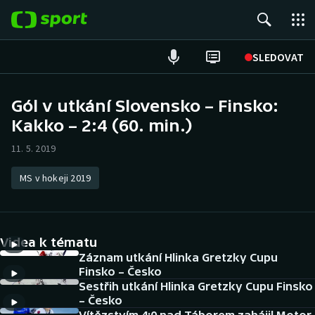
POPULÁRNÍ
SLEDOVAT
Fotbal
Gól v utkání Slovensko – Finsko:
Kakko – 2:4 (60. min.)
Hokej
11. 5. 2019
Tenis
MS v hokeji 2019
Atletika
Cyklistika
Videa k tématu
DALŠÍ SPORTY
Záznam utkání Hlinka Gretzky Cupu
Finsko – Česko
Sestřih utkání Hlinka Gretzky Cupu Finsko
Americký fotbal
NEPŘEHLÉDNĚTE
– Česko