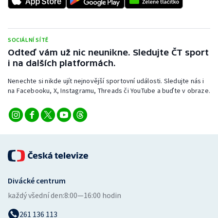
Stolní tenis
Triatlon
SOCIÁLNÍ SÍTĚ
Odteď vám už nic neunikne. Sledujte ČT sport
Veslování
i na dalších platformách.
Vodní slalom
Nenechte si nikde ujít nejnovější sportovní události. Sledujte nás i
na Facebooku, X, Instagramu, Threads či YouTube a buďte v obraze.
Volejbal
Ostatní
Divácké centrum
každý všední den:
8:00—16:00 hodin
261 136 113