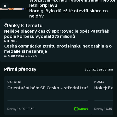
Vítězstvím 4:0 nad Táborem zahájil Motor
Baseball a softbal
Soutěže
letní přípravu
Hörnig: Bylo důležité otevřít skóre co
Basketbal
Historické návraty
nejdřív
Články k tématu
Biatlon
Aplikace ČT sport
Nejlépe placený český sportovec je opět Pastrňák,
podle Forbesu vydělal 275 milionů
Boby a skeleton
AZ kvíz
6. 8. 2026
Česká osmnáctka ztrátu proti Finsku nedotáhla a o
medaile si nezahraje
Box
Aktualizováno 6. 8. 2026
Curling
Přímé přenosy
Zobrazit program
Dostihy
OSTATNÍ
HOKEJ
Orientační běh: SP Česko – střední trať
Hokej: Exh
Florbal
Futsal
Dnes
,
14:00
-
17:50
Dnes
,
16:55
-
19
Golf