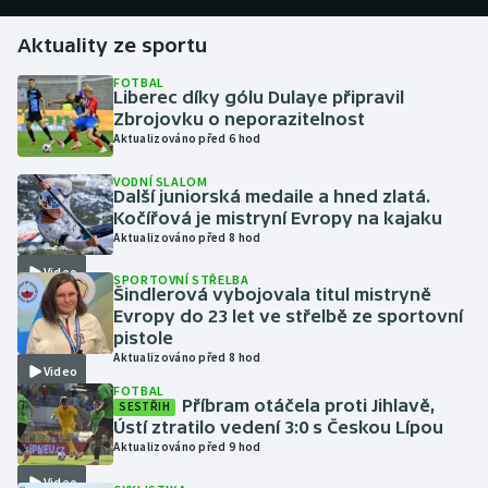
Aktuality ze sportu
Gymnastika
FOTBAL
Liberec díky gólu Dulaye připravil
Házená
Zbrojovku o neporazitelnost
Aktualizováno před 6 hod
Jezdectví
VODNÍ SLALOM
Další juniorská medaile a hned zlatá.
Judo
Kočířová je mistryní Evropy na kajaku
Aktualizováno před 8 hod
Krasobruslení
Video
SPORTOVNÍ STŘELBA
Šindlerová vybojovala titul mistryně
Lezení
Evropy do 23 let ve střelbě ze sportovní
pistole
Aktualizováno před 8 hod
Lyže a snowboard
Video
FOTBAL
Příbram otáčela proti Jihlavě,
SESTŘIH
Moderní pětiboj
Ústí ztratilo vedení 3:0 s Českou Lípou
Aktualizováno před 9 hod
Motorsport
Video