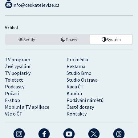
info@ceskatelevize.cz
Vzhled
Světlý
Tmavý
Systém
TV program
Pro média
Živé vysílání
Reklama
TV poplatky
Studio Brno
Teletext
Studio Ostrava
Podcasty
Rada ČT
Počasí
Kariéra
E-shop
Podávání námětů
Mobilní a TV aplikace
Časté dotazy
Vše o ČT
Kontakty