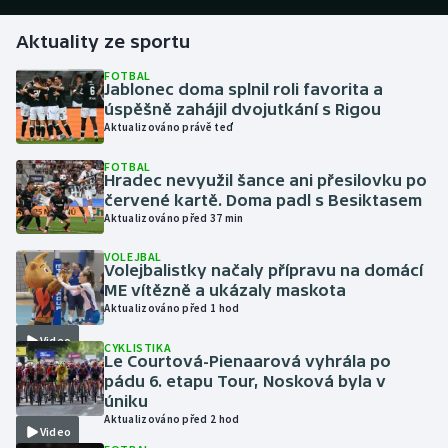
Aktuality ze sportu
Gymnastika
FOTBAL
Jablonec doma splnil roli favorita a
Házená
úspěšně zahájil dvojutkání s Rigou
Aktualizováno právě teď
Jezdectví
FOTBAL
Hradec nevyužil šance ani přesilovku po
Judo
červené kartě. Doma padl s Besiktasem
Aktualizováno před 37 min
Krasobruslení
VOLEJBAL
Volejbalistky načaly přípravu na domácí
Lezení
ME vítězně a ukázaly maskota
Aktualizováno před 1 hod
Lyže a snowboard
Video
CYKLISTIKA
Le Courtová-Pienaarová vyhrála po
Moderní pětiboj
pádu 6. etapu Tour, Nosková byla v
úniku
Aktualizováno před 2 hod
Motorsport
Video