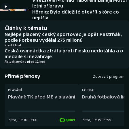
Vítězstvím 4:0 nad Táborem zahájil Motor
Baseball a softbal
Soutěže
letní přípravu
Hörnig: Bylo důležité otevřít skóre co
Basketbal
Historické návraty
nejdřív
Články k tématu
Biatlon
Aplikace ČT sport
Nejlépe placený český sportovec je opět Pastrňák,
podle Forbesu vydělal 275 milionů
Boby a skeleton
AZ kvíz
Před 9 hod
Česká osmnáctka ztrátu proti Finsku nedotáhla a o
medaile si nezahraje
Box
Aktualizováno před 12 hod
Curling
Přímé přenosy
Zobrazit program
Dostihy
PLAVÁNÍ
FOTBAL
Plavání: TK před ME v plavání
Druhá fotbalová liga
Florbal
Futsal
Zítra
,
12:30
-
13:00
Zítra
,
17:35
-
19:55
Golf