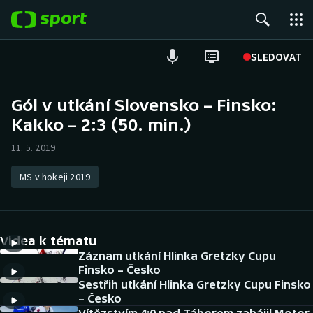
POPULÁRNÍ
SLEDOVAT
Fotbal
Gól v utkání Slovensko – Finsko:
Kakko – 2:3 (50. min.)
Hokej
11. 5. 2019
Tenis
MS v hokeji 2019
Atletika
Cyklistika
Videa k tématu
DALŠÍ SPORTY
Záznam utkání Hlinka Gretzky Cupu
Finsko – Česko
Sestřih utkání Hlinka Gretzky Cupu Finsko
Americký fotbal
NEPŘEHLÉDNĚTE
– Česko