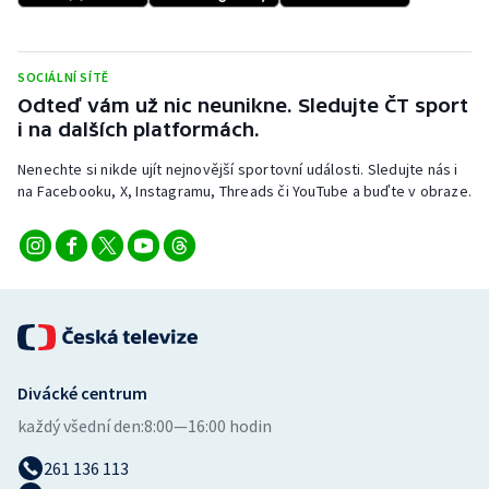
Stolní tenis
Triatlon
SOCIÁLNÍ SÍTĚ
Odteď vám už nic neunikne. Sledujte ČT sport
Veslování
i na dalších platformách.
Nenechte si nikde ujít nejnovější sportovní události. Sledujte nás i
Vodní slalom
na Facebooku, X, Instagramu, Threads či YouTube a buďte v obraze.
Volejbal
Ostatní
Divácké centrum
každý všední den:
8:00—16:00 hodin
261 136 113