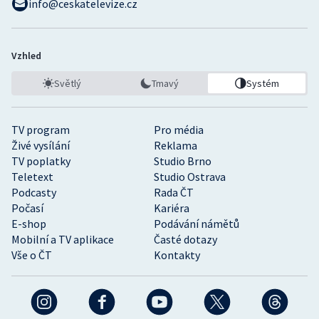
info@ceskatelevize.cz
Vzhled
Světlý
Tmavý
Systém
TV program
Pro média
Živé vysílání
Reklama
TV poplatky
Studio Brno
Teletext
Studio Ostrava
Podcasty
Rada ČT
Počasí
Kariéra
E-shop
Podávání námětů
Mobilní a TV aplikace
Časté dotazy
Vše o ČT
Kontakty