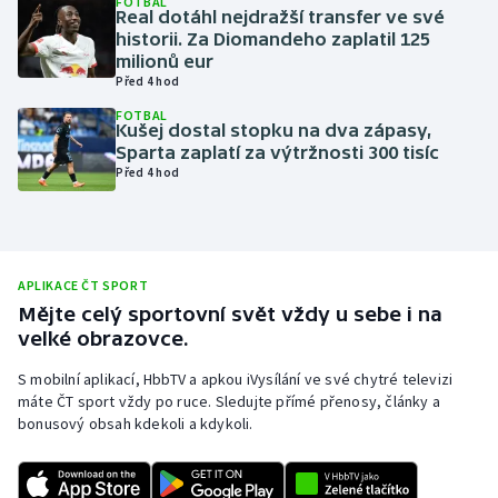
FOTBAL
Real dotáhl nejdražší transfer ve své
Olympijské hry
historii. Za Diomandeho zaplatil 125
milionů eur
Před 4 hod
Parasport
FOTBAL
Kušej dostal stopku na dva zápasy,
Plavání
Sparta zaplatí za výtržnosti 300 tisíc
Před 4 hod
Plážový volejbal
Ragby
APLIKACE ČT SPORT
Rychlobruslení
Mějte celý sportovní svět vždy u sebe i na
velké obrazovce.
Rychlostní kanoistika
S mobilní aplikací, HbbTV a apkou iVysílání ve své chytré televizi
máte ČT sport vždy po ruce. Sledujte přímé přenosy, články a
Short track
bonusový obsah kdekoli a kdykoli.
Sportovní střelba