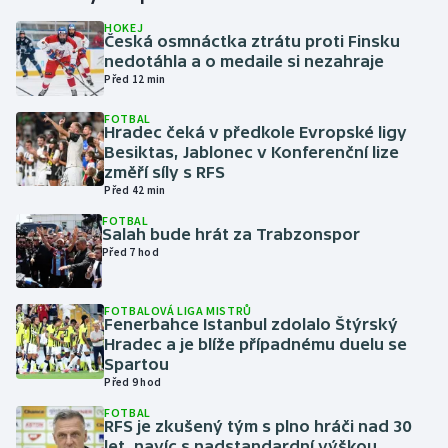
HOKEJ
Česká osmnáctka ztrátu proti Finsku
Gymnastika
nedotáhla a o medaile si nezahraje
Před 12 min
Házená
FOTBAL
Hradec čeká v předkole Evropské ligy
Jezdectví
Besiktas, Jablonec v Konferenční lize
změří síly s RFS
Judo
Před 42 min
FOTBAL
Salah bude hrát za Trabzonspor
Krasobruslení
Před 7 hod
Lezení
FOTBALOVÁ LIGA MISTRŮ
Fenerbahce Istanbul zdolalo Štýrský
Lyže a snowboard
Hradec a je blíže případnému duelu se
Spartou
Moderní pětiboj
Před 9 hod
FOTBAL
RFS je zkušený tým s plno hráči nad 30
Motorsport
let, navíc s nadstandardní výškou,