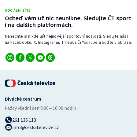
Stolní tenis
SOCIÁLNÍ SÍTĚ
Odteď vám už nic neunikne. Sledujte ČT sport
Triatlon
i na dalších platformách.
Veslování
Nenechte si nikde ujít nejnovější sportovní události. Sledujte nás i
na Facebooku, X, Instagramu, Threads či YouTube a buďte v obraze.
Vodní slalom
Volejbal
Ostatní
Divácké centrum
každý všední den:
8:00—16:00 hodin
261 136 113
info@ceskatelevize.cz