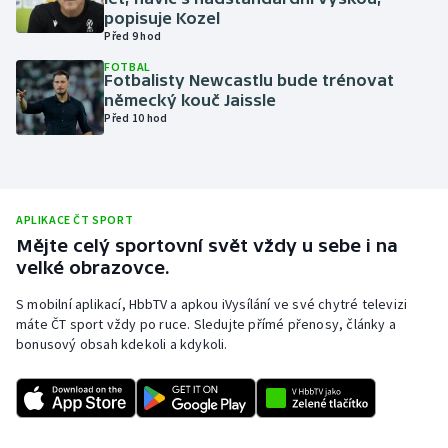
popisuje Kozel
Olympijské hry
Před 9 hod
FOTBAL
Parasport
Fotbalisty Newcastlu bude trénovat
německý kouč Jaissle
Před 10 hod
Plavání
Plážový volejbal
Ragby
APLIKACE ČT SPORT
Mějte celý sportovní svět vždy u sebe i na
velké obrazovce.
Rychlobruslení
S mobilní aplikací, HbbTV a apkou iVysílání ve své chytré televizi
Rychlostní kanoistika
máte ČT sport vždy po ruce. Sledujte přímé přenosy, články a
bonusový obsah kdekoli a kdykoli.
Short track
Sportovní střelba