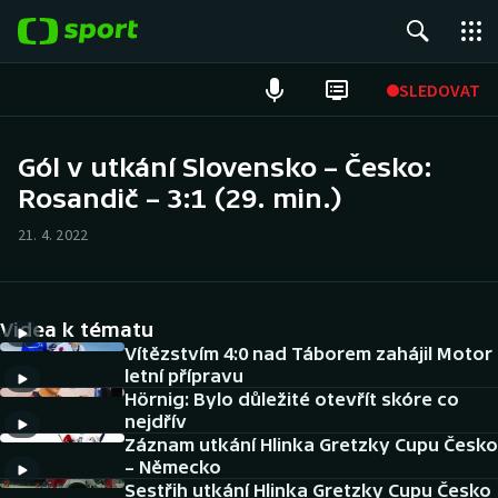
POPULÁRNÍ
SLEDOVAT
Fotbal
Gól v utkání Slovensko – Česko:
Rosandič – 3:1 (29. min.)
Hokej
21. 4. 2022
Tenis
Atletika
Videa k tématu
Cyklistika
Vítězstvím 4:0 nad Táborem zahájil Motor
letní přípravu
Hörnig: Bylo důležité otevřít skóre co
DALŠÍ SPORTY
nejdřív
Záznam utkání Hlinka Gretzky Cupu Česko
Americký fotbal
NEPŘEHLÉDNĚTE
– Německo
Sestřih utkání Hlinka Gretzky Cupu Česko