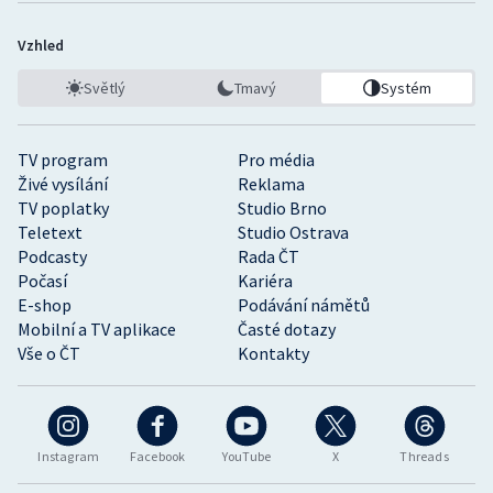
Vzhled
Světlý
Tmavý
Systém
TV program
Pro média
Živé vysílání
Reklama
TV poplatky
Studio Brno
Teletext
Studio Ostrava
Podcasty
Rada ČT
Počasí
Kariéra
E-shop
Podávání námětů
Mobilní a TV aplikace
Časté dotazy
Vše o ČT
Kontakty
Instagram
Facebook
YouTube
X
Threads