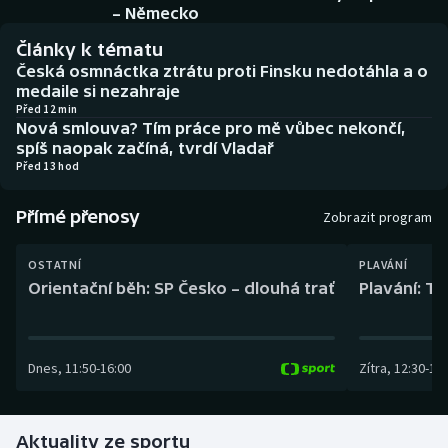
Baseball a softbal
Soutěže
– Německo
Články k tématu
Basketbal
Historické návraty
Česká osmnáctka ztrátu proti Finsku nedotáhla a o
medaile si nezahraje
Biatlon
Aplikace ČT sport
Před 12 min
Nová smlouva? Tím práce pro mě vůbec nekončí,
spíš naopak začíná, tvrdí Vladař
Boby a skeleton
AZ kvíz
Před 13 hod
Box
Přímé přenosy
Zobrazit program
Curling
OSTATNÍ
PLAVÁNÍ
Orientační běh: SP Česko – dlouhá trať
Plavání: TK
Dostihy
Florbal
Dnes
,
11:50
-
16:00
Zítra
,
12:30
-
13:
Futsal
Aktuality ze sportu
Golf