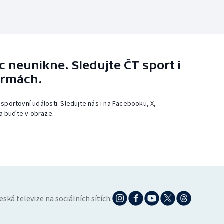
 neunikne. Sledujte ČT sport i
ormách.
 sportovní události. Sledujte nás i na Facebooku, X,
a buďte v obraze.
eská televize na sociálních sítích: