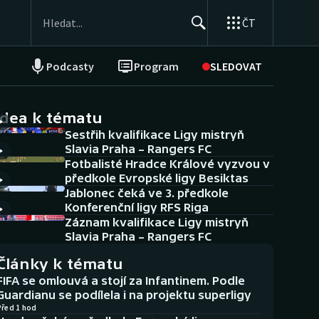
ČT
Podcasty
Program
SLEDOVAT
NEPŘEHLÉDNĚTE
Soutěže
idea k tématu
Sestřih kvalifikace Ligy mistryň
Historické návraty
Slavia Praha – Rangers FC
Fotbalisté Hradce Králové vyzvou v
Aplikace ČT sport
předkole Evropské ligy Besiktas
Jablonec čeká ve 3. předkole
AZ kvíz
Konferenční ligy RFS Riga
Záznam kvalifikace Ligy mistryň
Slavia Praha – Rangers FC
Články k tématu
FIFA se omlouvá a stojí za Infantinem. Podle
Guardianu se podílela i na projektu superligy
Před 1 hod