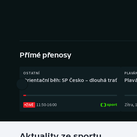
Curling
Dostihy
Florbal
Futsal
Přímé přenosy
Golf
OSTATNÍ
PLAVÁ
Gymnastika
Orientační běh: SP Česko – dlouhá trať
Plavá
11:50
-
16:00
Zítra
,
ŽIVĚ
Aktuality ze sportu