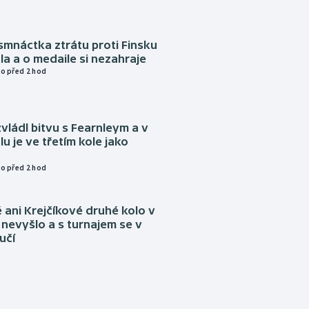
mnáctka ztrátu proti Finsku
a a o medaile si nezahraje
o před 2 hod
vládl bitvu s Fearnleym a v
u je ve třetím kole jako
o před 2 hod
ani Krejčíkové druhé kolo v
nevyšlo a s turnajem se v
učí