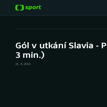
POPULÁRNÍ
DALŠÍ SPORTY
Fotbal
Americký fotbal
Gól v utkání Slavia - 
Hokej
Baseball a softbal
3 min.)
Tenis
Basketbal
21. 4. 2014
Atletika
Biatlon
Cyklistika
Boby a skeleton
Box