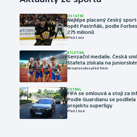
OSTATNÍ
Nejlépe placený český sport
opět Pastrňák, podle Forbes
275 milionů
Před 1 min
ATLETIKA
Senzační medaile. Česká sm
štafeta získala na juniorské
Aktualizováno před 9 min
FOTBAL
FIFA se omlouvá a stojí za I
Podle Guardianu se podílela 
projektu superligy
Před 1 hod