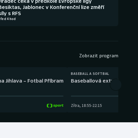
Hradec čeká v předkole Evropské ligy
Besiktas, Jablonec v Konferenční lize změří
síly s RFS
Před 4 hod
Zobrazit program
BASEBALL A SOFTBAL
a Jihlava – Fotbal Příbram
Baseballová extraliga: Tře
Zítra
,
18:55
-
22:15