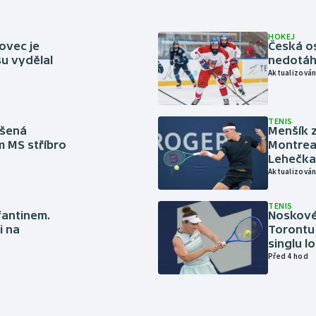
HOKEJ
ovec je
Česká os
u vydělal
nedotáhl
Aktualizován
TENIS
íšená
Menšík z
m MS stříbro
Montreal
Lehečka
Aktualizován
TENIS
nfantinem.
Noskové 
i na
Torontu 
singlu lo
Před 4 hod