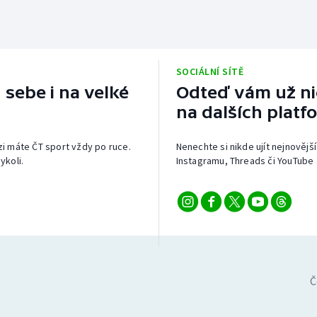
SOCIÁLNÍ SÍTĚ
 sebe i na velké
Odteď vám už nic
na dalších platf
izi máte ČT sport vždy po ruce.
Nenechte si nikde ujít nejnovější
ykoli.
Instagramu, Threads či YouTube 
Č