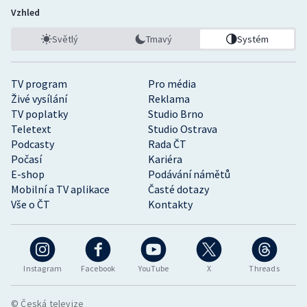
Vzhled
Světlý
Tmavý
Systém
TV program
Pro média
Živé vysílání
Reklama
TV poplatky
Studio Brno
Teletext
Studio Ostrava
Podcasty
Rada ČT
Počasí
Kariéra
E-shop
Podávání námětů
Mobilní a TV aplikace
Časté dotazy
Vše o ČT
Kontakty
Instagram
Facebook
YouTube
X
Threads
© Česká televize