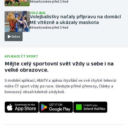
Aktualizováno před 2 hod
Olympijské hry
VOLEJBAL
Volejbalistky načaly přípravu na domácí
Parasport
ME vítězně a ukázaly maskota
Aktualizováno před 3 hod
Plavání
Video
Plážový volejbal
APLIKACE ČT SPORT
Ragby
Mějte celý sportovní svět vždy u sebe i na
velké obrazovce.
Rychlobruslení
S mobilní aplikací, HbbTV a apkou iVysílání ve své chytré televizi
máte ČT sport vždy po ruce. Sledujte přímé přenosy, články a
Rychlostní kanoistika
bonusový obsah kdekoli a kdykoli.
Short track
Sportovní střelba