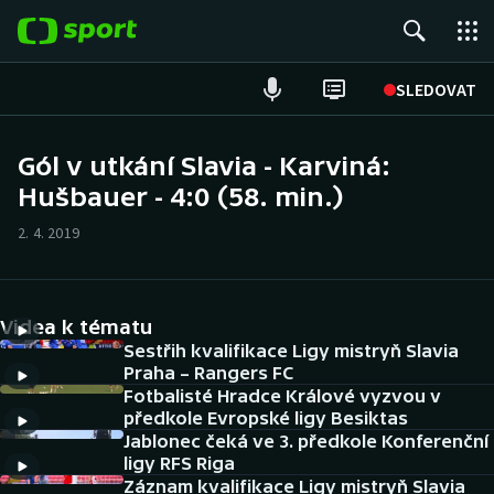
POPULÁRNÍ
SLEDOVAT
Fotbal
Gól v utkání Slavia - Karviná:
Hušbauer - 4:0 (58. min.)
Hokej
2. 4. 2019
Tenis
Atletika
Videa k tématu
Cyklistika
Sestřih kvalifikace Ligy mistryň Slavia
Praha – Rangers FC
Fotbalisté Hradce Králové vyzvou v
DALŠÍ SPORTY
předkole Evropské ligy Besiktas
Jablonec čeká ve 3. předkole Konferenční
Americký fotbal
NEPŘEHLÉDNĚTE
ligy RFS Riga
Záznam kvalifikace Ligy mistryň Slavia