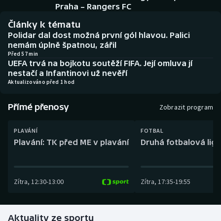
Baseball a softbal
Soutěže
Praha – Rangers FC
Články k tématu
Basketbal
Historické návraty
Polidar dal dost možná první gól hlavou. Palici
nemám úplně špatnou, zářil
Biatlon
Aplikace ČT sport
Před 57 min
UEFA trvá na bojkotu soutěží FIFA. Její omluva jí
nestačí a Infantinovi už nevěří
Boby a skeleton
AZ kvíz
Aktualizováno před 1 hod
Box
Přímé přenosy
Zobrazit program
Curling
PLAVÁNÍ
FOTBAL
Plavání: TK před ME v plavání
Druhá fotbalová liga
Dostihy
Florbal
Zítra
,
12:30
-
13:00
Zítra
,
17:35
-
19:55
Futsal
Aktuality ze sportu
Golf