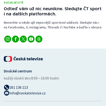
SOCIÁLNÍ SÍTĚ
Stolní tenis
Odteď vám už nic neunikne. Sledujte ČT sport
i na dalších platformách.
Triatlon
Nenechte si nikde ujít nejnovější sportovní události. Sledujte nás i
Veslování
na Facebooku, X, Instagramu, Threads či YouTube a buďte v obraze.
Vodní slalom
Volejbal
Ostatní
Divácké centrum
každý všední den:
8:00—16:00 hodin
261 136 113
info@ceskatelevize.cz