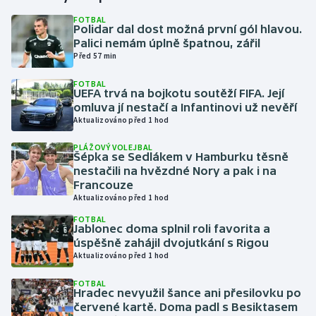
FOTBAL
Polidar dal dost možná první gól hlavou.
Gymnastika
Palici nemám úplně špatnou, zářil
Před 57 min
Házená
FOTBAL
UEFA trvá na bojkotu soutěží FIFA. Její
Jezdectví
omluva jí nestačí a Infantinovi už nevěří
Aktualizováno před 1 hod
Judo
PLÁŽOVÝ VOLEJBAL
Šépka se Sedlákem v Hamburku těsně
Krasobruslení
nestačili na hvězdné Nory a pak i na
Francouze
Aktualizováno před 1 hod
Lezení
FOTBAL
Jablonec doma splnil roli favorita a
Lyže a snowboard
úspěšně zahájil dvojutkání s Rigou
Aktualizováno před 1 hod
Moderní pětiboj
FOTBAL
Hradec nevyužil šance ani přesilovku po
Motorsport
červené kartě. Doma padl s Besiktasem