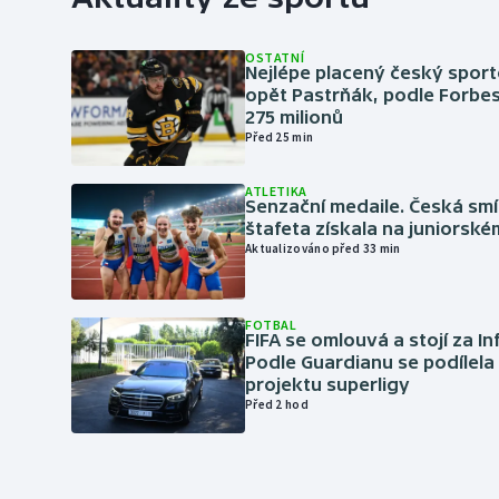
OSTATNÍ
Nejlépe placený český sport
opět Pastrňák, podle Forbes
275 milionů
Před 25 min
ATLETIKA
Senzační medaile. Česká sm
štafeta získala na juniorské
Aktualizováno před 33 min
FOTBAL
FIFA se omlouvá a stojí za I
Podle Guardianu se podílela 
projektu superligy
Před 2 hod