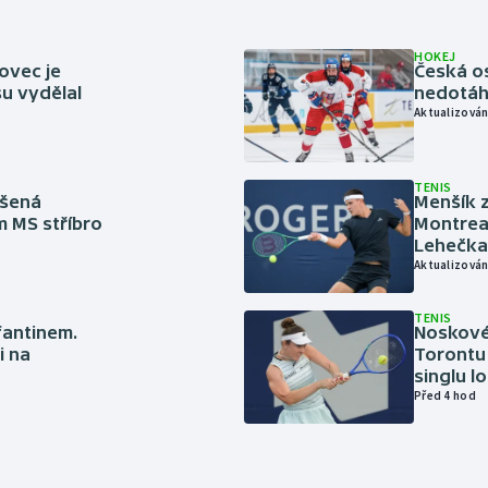
HOKEJ
ovec je
Česká os
u vydělal
nedotáhl
Aktualizován
TENIS
íšená
Menšík z
m MS stříbro
Montreal
Lehečka
Aktualizován
TENIS
nfantinem.
Noskové 
i na
Torontu 
singlu lo
Před 4 hod