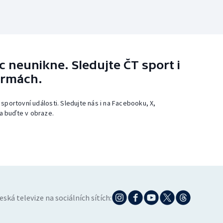
 neunikne. Sledujte ČT sport i
ormách.
 sportovní události. Sledujte nás i na Facebooku, X,
a buďte v obraze.
eská televize na sociálních sítích: