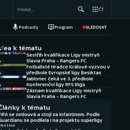
ČT
Podcasty
Program
SLEDOVAT
NEPŘEHLÉDNĚTE
Soutěže
idea k tématu
Sestřih kvalifikace Ligy mistryň
Historické návraty
Slavia Praha – Rangers FC
Fotbalisté Hradce Králové vyzvou v
Aplikace ČT sport
předkole Evropské ligy Besiktas
Jablonec čeká ve 3. předkole
AZ kvíz
Konferenční ligy RFS Riga
Záznam kvalifikace Ligy mistryň
Slavia Praha – Rangers FC
Články k tématu
FIFA se omlouvá a stojí za Infantinem. Podle
Guardianu se podílela i na projektu superligy
Před 2 hod