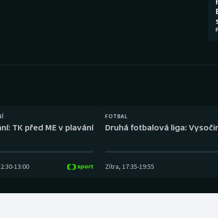
Moderní pětiboj
Triatlon
Motorsport
Veslování
Olympijské hry
Vodní slalom
Parasport
Volejbal
Plavání
Ostatní
NÍ
FOTBAL
Plážový volejbal
ní: TK před ME v plavání
Druhá fotbalová liga: Vysočin
12:30
-
13:00
Zítra
,
17:35
-
19:55