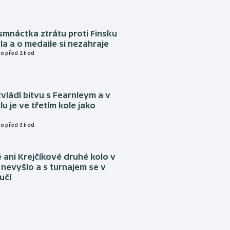
mnáctka ztrátu proti Finsku
a a o medaile si nezahraje
o před 2 hod
vládl bitvu s Fearnleym a v
u je ve třetím kole jako
o před 3 hod
ani Krejčíkové druhé kolo v
nevyšlo a s turnajem se v
učí