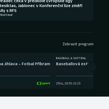
Hradec čeká v předkole Evropské ligy
Besiktas, Jablonec v Konferenční lize změří
síly s RFS
Před 5 hod
Zobrazit program
BASEBALL A SOFTBAL
a Jihlava – Fotbal Příbram
Baseballová extraliga: Tře
Zítra
,
18:55
-
22:15