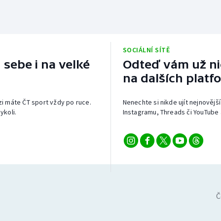
SOCIÁLNÍ SÍTĚ
 sebe i na velké
Odteď vám už nic
na dalších platf
izi máte ČT sport vždy po ruce.
Nenechte si nikde ujít nejnovější
ykoli.
Instagramu, Threads či YouTube 
Č