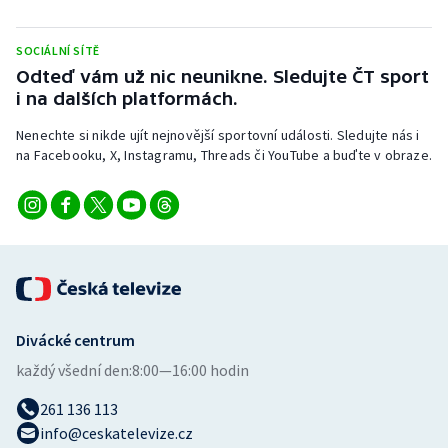
Stolní tenis
SOCIÁLNÍ SÍTĚ
Triatlon
Odteď vám už nic neunikne. Sledujte ČT sport
i na dalších platformách.
Veslování
Nenechte si nikde ujít nejnovější sportovní události. Sledujte nás i
na Facebooku, X, Instagramu, Threads či YouTube a buďte v obraze.
Vodní slalom
Volejbal
Ostatní
Divácké centrum
každý všední den:
8:00—16:00 hodin
261 136 113
info@ceskatelevize.cz