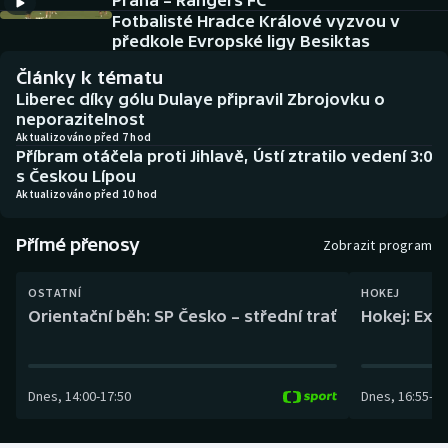
Praha – Rangers FC
Baseball a softbal
Soutěže
Fotbalisté Hradce Králové vyzvou v
předkole Evropské ligy Besiktas
Basketbal
Historické návraty
Články k tématu
Liberec díky gólu Dulaye připravil Zbrojovku o
Biatlon
Aplikace ČT sport
neporazitelnost
Aktualizováno před 7 hod
Příbram otáčela proti Jihlavě, Ústí ztratilo vedení 3:0
Boby a skeleton
AZ kvíz
s Českou Lípou
Aktualizováno před 10 hod
Box
Přímé přenosy
Zobrazit program
Curling
OSTATNÍ
HOKEJ
Dostihy
Orientační běh: SP Česko – střední trať
Hokej: Exh
Florbal
Dnes
,
14:00
-
17:50
Dnes
,
16:55
-
19
Futsal
Golf