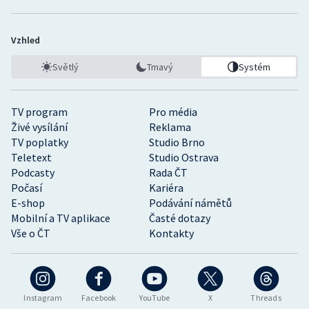
Vzhled
Světlý
Tmavý
Systém
TV program
Pro média
Živé vysílání
Reklama
TV poplatky
Studio Brno
Teletext
Studio Ostrava
Podcasty
Rada ČT
Počasí
Kariéra
E-shop
Podávání námětů
Mobilní a TV aplikace
Časté dotazy
Vše o ČT
Kontakty
Instagram
Facebook
YouTube
X
Threads