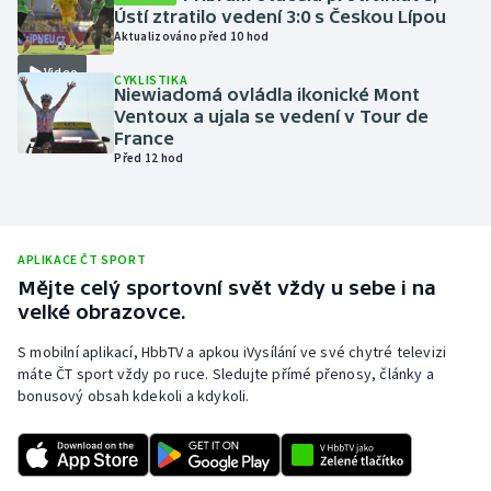
Ústí ztratilo vedení 3:0 s Českou Lípou
Olympijské hry
Aktualizováno před 10 hod
Video
CYKLISTIKA
Parasport
Niewiadomá ovládla ikonické Mont
Ventoux a ujala se vedení v Tour de
Plavání
France
Před 12 hod
Plážový volejbal
Ragby
APLIKACE ČT SPORT
Mějte celý sportovní svět vždy u sebe i na
Rychlobruslení
velké obrazovce.
Rychlostní kanoistika
S mobilní aplikací, HbbTV a apkou iVysílání ve své chytré televizi
máte ČT sport vždy po ruce. Sledujte přímé přenosy, články a
bonusový obsah kdekoli a kdykoli.
Short track
Sportovní střelba