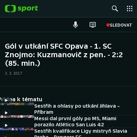
POPULÁRNÍ
SLEDOVAT
Fotbal
Gól v utkání SFC Opava - 1. SC
Znojmo: Kuzmanovič z pen. - 2:2
Hokej
(85. min.)
Tenis
3. 3. 2017
Atletika
Cyklistika
Videa k tématu
Sestřih a ohlasy po utkání Jihlava –
DALŠÍ SPORTY
Příbram
Messi dal první góly po MS, Miami
porazilo Atlético San Luis 4:2
Americký fotbal
NEPŘEHLÉDNĚTE
Sestřih kvalifikace Ligy mistryň Slavia