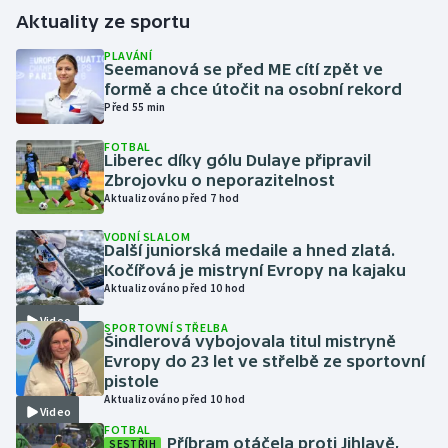
Aktuality ze sportu
Gymnastika
PLAVÁNÍ
Seemanová se před ME cítí zpět ve
formě a chce útočit na osobní rekord
Házená
Před 55 min
Jezdectví
FOTBAL
Liberec díky gólu Dulaye připravil
Zbrojovku o neporazitelnost
Judo
Aktualizováno před 7 hod
Krasobruslení
VODNÍ SLALOM
Další juniorská medaile a hned zlatá.
Kočířová je mistryní Evropy na kajaku
Lezení
Aktualizováno před 10 hod
Video
SPORTOVNÍ STŘELBA
Lyže a snowboard
Šindlerová vybojovala titul mistryně
Evropy do 23 let ve střelbě ze sportovní
Moderní pětiboj
pistole
Aktualizováno před 10 hod
Video
Motorsport
FOTBAL
Příbram otáčela proti Jihlavě,
SESTŘIH