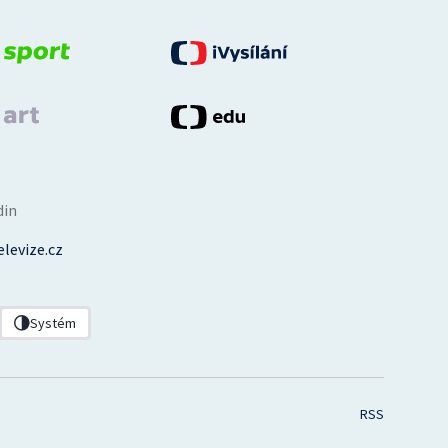
din
levize.cz
Systém
RSS