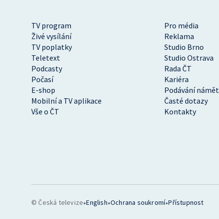
TV program
Pro média
Živé vysílání
Reklama
TV poplatky
Studio Brno
Teletext
Studio Ostrava
Podcasty
Rada ČT
Počasí
Kariéra
E-shop
Podávání námět
Mobilní a TV aplikace
Časté dotazy
Vše o ČT
Kontakty
•
•
•
© Česká televize
English
Ochrana soukromí
Přístupnost