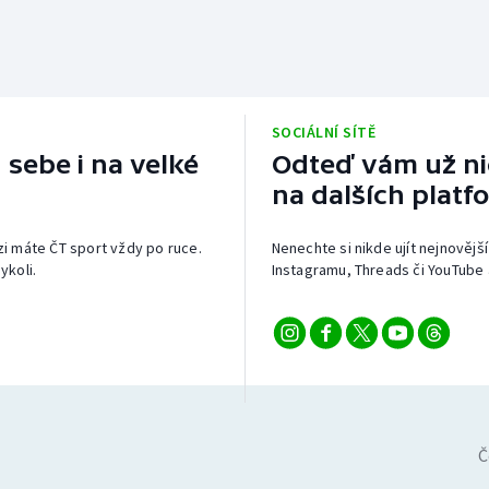
SOCIÁLNÍ SÍTĚ
 sebe i na velké
Odteď vám už nic
na dalších platf
izi máte ČT sport vždy po ruce.
Nenechte si nikde ujít nejnovější
ykoli.
Instagramu, Threads či YouTube 
Č