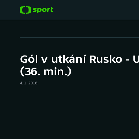
POPULÁRNÍ
DALŠÍ SPORTY
Fotbal
Americký fotbal
Gól v utkání Rusko - U
Hokej
Baseball a softbal
(36. min.)
Tenis
Basketbal
4. 1. 2016
Atletika
Biatlon
Cyklistika
Boby a skeleton
Box