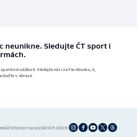
 neunikne. Sledujte ČT sport i
ormách.
 sportovní události. Sledujte nás i na Facebooku, X,
a buďte v obraze.
eská televize na sociálních sítích: