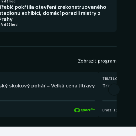
Před 1 hod
Třebíč pokřtila otevření zrekonstruovaného
stadionu exhibicí, domácí porazili mistry z
Prahy
Před 17 hod
Zobrazit program
TRIATLON
eský skokový pohár – Velká cena Jítravy
Triatlon: XTER
Dnes
,
15:00
-
16:10