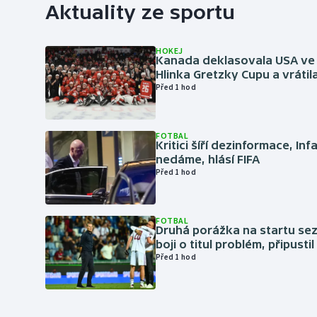
Aktuality ze sportu
HOKEJ
Kanada deklasovala USA ve 
Hlinka Gretzky Cupu a vrátil
Před 1 hod
FOTBAL
Kritici šíří dezinformace, Inf
nedáme, hlásí FIFA
Před 1 hod
FOTBAL
Druhá porážka na startu sez
boji o titul problém, připustil
Před 1 hod