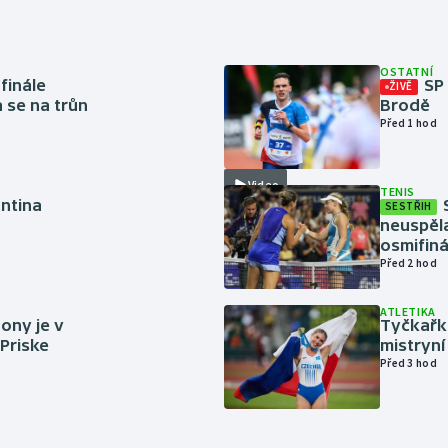
OSTATNÍ
finále
SP
ŽIVĚ
a se na trůn
Brodě
Před 1 hod
Video
TENIS
antina
SESTŘIH
neuspěla
osmifiná
Před 2 hod
ATLETIKA
ony je v
Tyčkařka
 Priske
mistryní
Před 3 hod