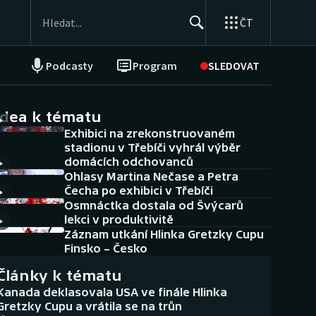
ČT
Podcasty
Program
SLEDOVAT
NEPŘEHLÉDNĚTE
Soutěže
idea k tématu
Exhibici na zrekonstruovaném
Historické návraty
stadionu v Třebíči vyhrál výběr
domácích odchovanců
Aplikace ČT sport
Ohlasy Martina Nečase a Petra
Čecha po exhibici v Třebíči
AZ kvíz
Osmnáctka dostala od Švýcarů
lekci v produktivitě
Záznam utkání Hlinka Gretzky Cupu
Finsko – Česko
Články k tématu
Kanada deklasovala USA ve finále Hlinka
Gretzky Cupu a vrátila se na trůn