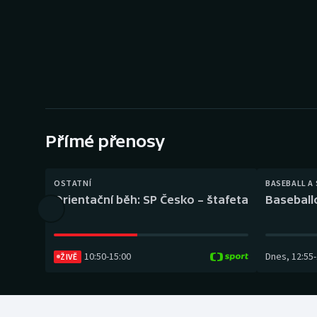
Curling
Dostihy
Florbal
Futsal
Přímé přenosy
Golf
Gymnastika
OSTATNÍ
BASEBALL A
Orientační běh: SP Česko – štafeta
Baseball
10:50
-
15:00
Dnes
,
12:55
-
ŽIVĚ