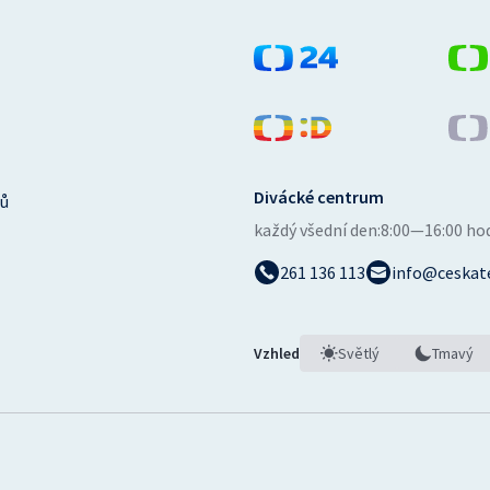
Divácké centrum
ů
každý všední den:
8:00—16:00 ho
261 136 113
info@ceskate
Vzhled
Světlý
Tmavý