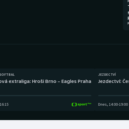
Moderní pětiboj
Triatlon
Motorsport
Veslování
Olympijské hry
Vodní slalom
Parasport
Volejbal
Plavání
Ostatní
Plážový volejbal
 SOFTBAL
JEZDECTVÍ
ová extraliga: Hroši Brno – Eagles Praha
Jezdectví: Č
16:15
Dnes
,
14:00
-
19:00