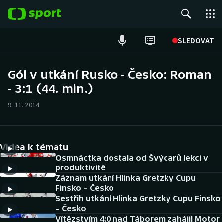
POPULÁRNÍ
SLEDOVAT
Fotbal
Gól v utkání Rusko - Česko: Roman
- 3:1 (44. min.)
Hokej
9. 11. 2014
Tenis
Atletika
Videa k tématu
Cyklistika
Osmnáctka dostala od Švýcarů lekci v
produktivitě
Záznam utkání Hlinka Gretzky Cupu
DALŠÍ SPORTY
Finsko – Česko
Sestřih utkání Hlinka Gretzky Cupu Finsko
Americký fotbal
NEPŘEHLÉDNĚTE
– Česko
Vítězstvím 4:0 nad Táborem zahájil Motor