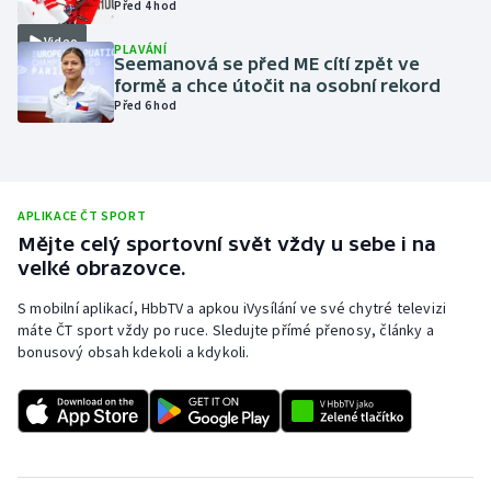
Před 4 hod
Olympijské hry
Video
PLAVÁNÍ
Seemanová se před ME cítí zpět ve
Parasport
formě a chce útočit na osobní rekord
Před 6 hod
Plavání
Plážový volejbal
APLIKACE ČT SPORT
Ragby
Mějte celý sportovní svět vždy u sebe i na
velké obrazovce.
Rychlobruslení
S mobilní aplikací, HbbTV a apkou iVysílání ve své chytré televizi
máte ČT sport vždy po ruce. Sledujte přímé přenosy, články a
Rychlostní kanoistika
bonusový obsah kdekoli a kdykoli.
Short track
Sportovní střelba