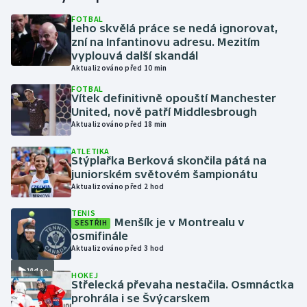
FOTBAL
Jeho skvělá práce se nedá ignorovat,
Gymnastika
zní na Infantinovu adresu. Mezitím
vyplouvá další skandál
Házená
Aktualizováno před 10 min
FOTBAL
Jezdectví
Vítek definitivně opouští Manchester
United, nově patří Middlesbrough
Aktualizováno před 18 min
Judo
ATLETIKA
Stýplařka Berková skončila pátá na
Krasobruslení
juniorském světovém šampionátu
Aktualizováno před 2 hod
Lezení
TENIS
Menšík je v Montrealu v
SESTŘIH
Lyže a snowboard
osmifinále
Aktualizováno před 3 hod
Moderní pětiboj
Video
HOKEJ
Střelecká převaha nestačila. Osmnáctka
Motorsport
prohrála i se Švýcarskem