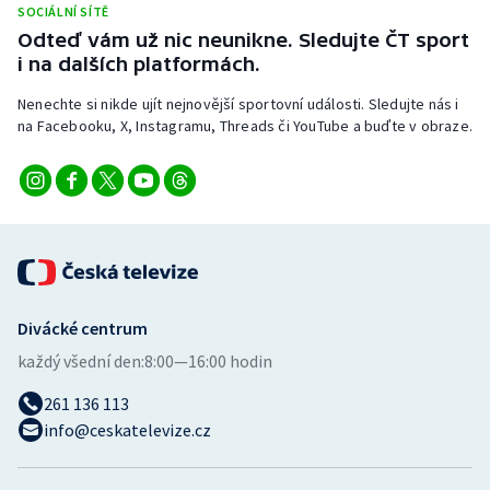
SOCIÁLNÍ SÍTĚ
Stolní tenis
Odteď vám už nic neunikne. Sledujte ČT sport
i na dalších platformách.
Triatlon
Nenechte si nikde ujít nejnovější sportovní události. Sledujte nás i
Veslování
na Facebooku, X, Instagramu, Threads či YouTube a buďte v obraze.
Vodní slalom
Volejbal
Ostatní
Divácké centrum
každý všední den:
8:00—16:00 hodin
261 136 113
info@ceskatelevize.cz