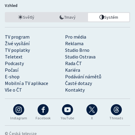
Vzhled
Světlý
Tmavý
Systém
TV program
Pro média
Živé vysílání
Reklama
TV poplatky
Studio Brno
Teletext
Studio Ostrava
Podcasty
Rada ČT
Počasí
Kariéra
E-shop
Podávání námětů
Mobilní a TV aplikace
Časté dotazy
Vše o ČT
Kontakty
Instagram
Facebook
YouTube
X
Threads
© Česká televize