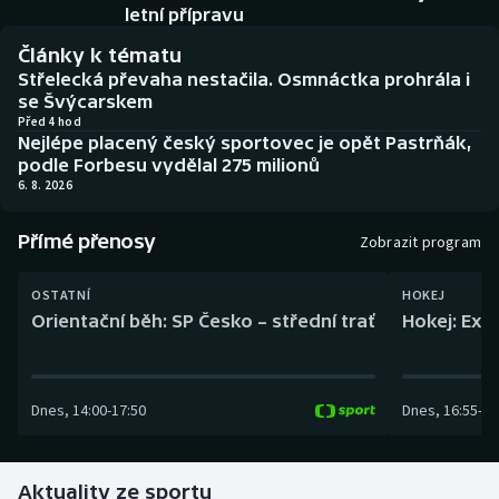
Baseball a softbal
Soutěže
letní přípravu
Články k tématu
Basketbal
Historické návraty
Střelecká převaha nestačila. Osmnáctka prohrála i
se Švýcarskem
Biatlon
Aplikace ČT sport
Před 4 hod
Nejlépe placený český sportovec je opět Pastrňák,
podle Forbesu vydělal 275 milionů
Boby a skeleton
AZ kvíz
6. 8. 2026
Box
Přímé přenosy
Zobrazit program
Curling
OSTATNÍ
HOKEJ
Orientační běh: SP Česko – střední trať
Hokej: Exh
Dostihy
Florbal
Dnes
,
14:00
-
17:50
Dnes
,
16:55
-
19
Futsal
Aktuality ze sportu
Golf