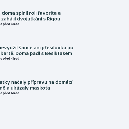
 doma splnil roli favorita a
zahájil dvojutkání s Rigou
o před 4 hod
evyužil šance ani přesilovku po
 kartě. Doma padl s Besiktasem
o před 4 hod
istky načaly přípravu na domácí
zně a ukázaly maskota
o před 6 hod