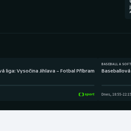
Moderní pětiboj
Triatlon
Motorsport
Veslování
Olympijské hry
Vodní slalom
Parasport
Volejbal
Plavání
Ostatní
BASEBALL A SOF
á liga: Vysočina Jihlava – Fotbal Příbram
Baseballová 
Plážový volejbal
Dnes
,
18:55
-
22:1