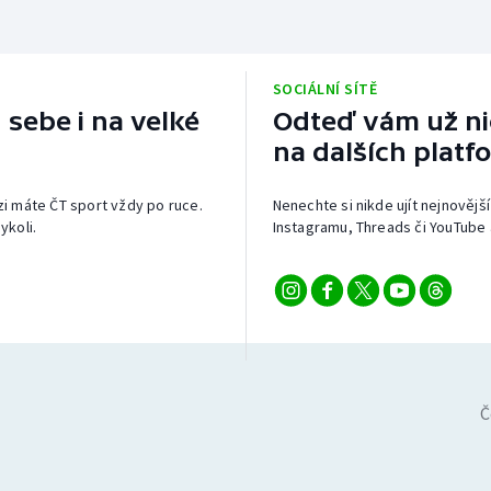
SOCIÁLNÍ SÍTĚ
 sebe i na velké
Odteď vám už nic
na dalších platf
izi máte ČT sport vždy po ruce.
Nenechte si nikde ujít nejnovější
ykoli.
Instagramu, Threads či YouTube 
Č