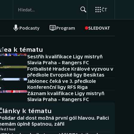
ČT
Podcasty
Program
SLEDOVAT
NEPŘEHLÉDNĚTE
Soutěže
idea k tématu
Sestřih kvalifikace Ligy mistryň
Historické návraty
Slavia Praha – Rangers FC
Fotbalisté Hradce Králové vyzvou v
Aplikace ČT sport
předkole Evropské ligy Besiktas
Jablonec čeká ve 3. předkole
AZ kvíz
Konferenční ligy RFS Riga
Záznam kvalifikace Ligy mistryň
Slavia Praha – Rangers FC
Články k tématu
Polidar dal dost možná první gól hlavou. Palici
nemám úplně špatnou, zářil
Před 3 hod