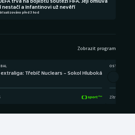
UEFA trvá na bojkotu soutěží FIFA. Její omluva
jí nestačí a Infantinovi už nevěří
Aktualizováno před 3 hod
Zobrazit program
TBAL
OSTATNÍ
extraliga: Třebíč Nuclears – Sokol Hluboká
Orientační
5
Zítra
,
14:00
-
17