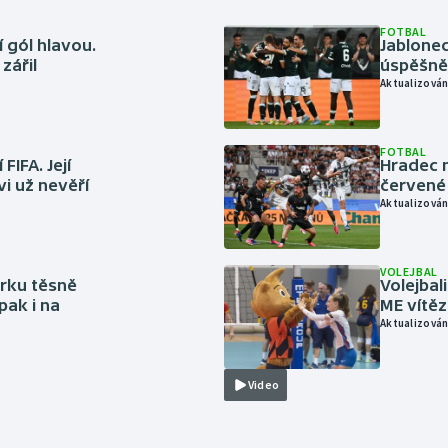
FOTBAL
 gól hlavou.
Jablonec
zářil
úspěšně 
Aktualizován
FOTBAL
FIFA. Její
Hradec n
vi už nevěří
červené
Aktualizován
VOLEJBAL
rku těsně
Volejbal
pak i na
ME vítě
Aktualizován
Video