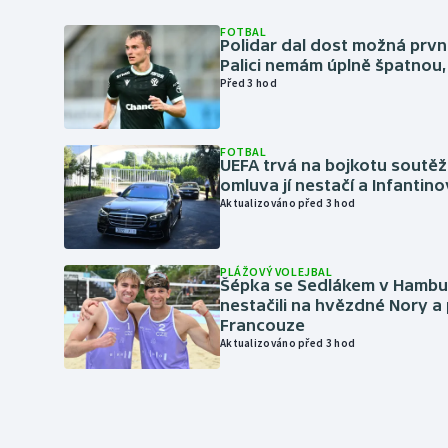
FOTBAL
Polidar dal dost možná první
Palici nemám úplně špatnou, 
Před 3 hod
FOTBAL
UEFA trvá na bojkotu soutěží 
omluva jí nestačí a Infantino
Aktualizováno před 3 hod
PLÁŽOVÝ VOLEJBAL
Šépka se Sedlákem v Hambu
nestačili na hvězdné Nory a 
Francouze
Aktualizováno před 3 hod