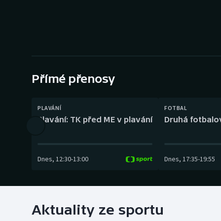
Curling
Dostihy
Florbal
Futsal
Přímé přenosy
Golf
PLAVÁNÍ
FOTBAL
Plavání: TK před ME v plavání
Druhá fotbalov
Gymnastika
Dnes
,
12:30
-
13:00
Dnes
,
17:35
-
19:55
Aktuality ze sportu