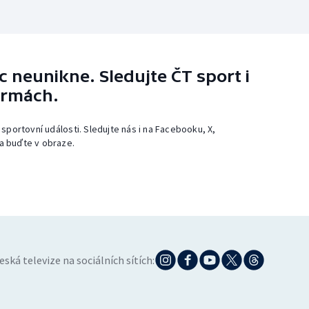
 neunikne. Sledujte ČT sport i
ormách.
 sportovní události. Sledujte nás i na Facebooku, X,
a buďte v obraze.
eská televize na sociálních sítích: