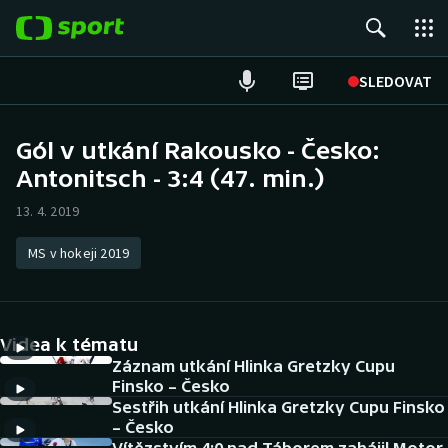
POPULÁRNÍ
SLEDOVAT
Fotbal
Gól v utkání Rakousko - Česko:
Antonitsch - 3:4 (47. min.)
Hokej
13. 4. 2019
Tenis
MS v hokeji 2019
Atletika
Cyklistika
Videa k tématu
DALŠÍ SPORTY
Záznam utkání Hlinka Gretzky Cupu
Finsko – Česko
Sestřih utkání Hlinka Gretzky Cupu Finsko
Americký fotbal
NEPŘEHLÉDNĚTE
– Česko