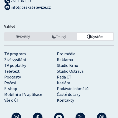
261 136 113
info@ceskatelevize.cz
Vzhled
Světlý
Tmavý
Systém
TV program
Pro média
Živé vysílání
Reklama
TV poplatky
Studio Brno
Teletext
Studio Ostrava
Podcasty
Rada ČT
Počasí
Kariéra
E-shop
Podávání námětů
Mobilní a TV aplikace
Časté dotazy
Vše o ČT
Kontakty