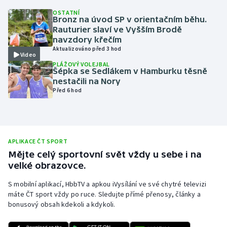
OSTATNÍ
Olympijské hry
Bronz na úvod SP v orientačním běhu.
Rauturier slaví ve Vyšším Brodě
Parasport
navzdory křečím
Aktualizováno před 3 hod
Video
Plavání
PLÁŽOVÝ VOLEJBAL
Šépka se Sedlákem v Hamburku těsně
nestačili na Nory
Plážový volejbal
Před 6 hod
Ragby
Rychlobruslení
APLIKACE ČT SPORT
Mějte celý sportovní svět vždy u sebe i na
Rychlostní kanoistika
velké obrazovce.
S mobilní aplikací, HbbTV a apkou iVysílání ve své chytré televizi
Short track
máte ČT sport vždy po ruce. Sledujte přímé přenosy, články a
bonusový obsah kdekoli a kdykoli.
Sportovní střelba