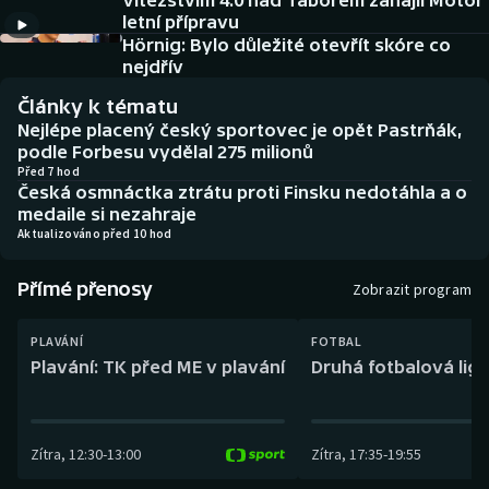
Vítězstvím 4:0 nad Táborem zahájil Motor
Baseball a softbal
Soutěže
letní přípravu
Hörnig: Bylo důležité otevřít skóre co
Basketbal
Historické návraty
nejdřív
Články k tématu
Biatlon
Aplikace ČT sport
Nejlépe placený český sportovec je opět Pastrňák,
podle Forbesu vydělal 275 milionů
Boby a skeleton
AZ kvíz
Před 7 hod
Česká osmnáctka ztrátu proti Finsku nedotáhla a o
medaile si nezahraje
Box
Aktualizováno před 10 hod
Curling
Přímé přenosy
Zobrazit program
Dostihy
PLAVÁNÍ
FOTBAL
Plavání: TK před ME v plavání
Druhá fotbalová liga
Florbal
Futsal
Zítra
,
12:30
-
13:00
Zítra
,
17:35
-
19:55
Golf