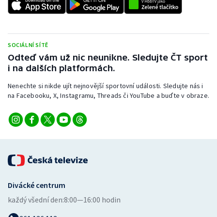
Stolní tenis
Triatlon
SOCIÁLNÍ SÍTĚ
Veslování
Odteď vám už nic neunikne. Sledujte ČT sport
i na dalších platformách.
Vodní slalom
Nenechte si nikde ujít nejnovější sportovní události. Sledujte nás i
na Facebooku, X, Instagramu, Threads či YouTube a buďte v obraze.
Volejbal
Ostatní
Divácké centrum
každý všední den:
8:00—16:00 hodin