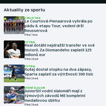
Aktuality ze sportu
Gymnastika
CYKLISTIKA
Le Courtová-Pienaarová vyhrála po
Házená
pádu 6. etapu Tour, vedení drží
Reusserová
Jezdectví
Před 7 min
FOTBAL
Judo
Real dotáhl nejdražší transfer ve své
historii. Za Diomandeho zaplatil 125
milionů eur
Krasobruslení
Před 2 hod
FOTBAL
Lezení
Kušej dostal stopku na dva zápasy,
Sparta zaplatí za výtržnosti 300 tisíc
Lyže a snowboard
Před 2 hod
VODNÍ SLALOM
Moderní pětiboj
Juniorští vodní slalomáři mají z
týmových závodů ME kompletní
medailovou sbírku
Motorsport
Před 2 hod