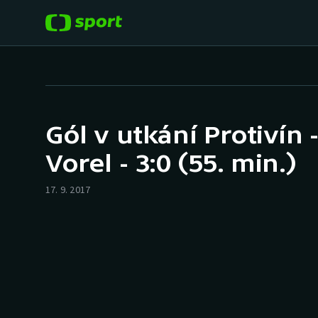
POPULÁRNÍ
DALŠÍ SPORTY
Fotbal
Americký fotbal
Gól v utkání Protivín
Hokej
Baseball a softbal
Vorel - 3:0 (55. min.)
Tenis
Basketbal
17. 9. 2017
Atletika
Biatlon
Cyklistika
Boby a skeleton
Box