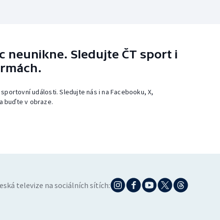
 neunikne. Sledujte ČT sport i
ormách.
 sportovní události. Sledujte nás i na Facebooku, X,
a buďte v obraze.
eská televize na sociálních sítích: