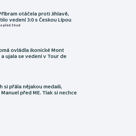
Příbram otáčela proti Jihlavě,
atilo vedení 3:0 s Českou Lípou
o před 3 hod
omá ovládla ikonické Mont
a ujala se vedení v Tour de
 si přála nějakou medaili,
 Manuel před ME. Tlak si nechce