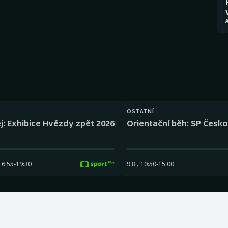
Moderní pětiboj
Triatlon
Motorsport
Veslování
Olympijské hry
Vodní slalom
Parasport
Volejbal
Plavání
Ostatní
OSTATNÍ
j: Exhibice Hvězdy zpět 2026
Orientační běh: SP Česko
Plážový volejbal
16:55
-
19:30
9.8.
,
10:50
-
15:00