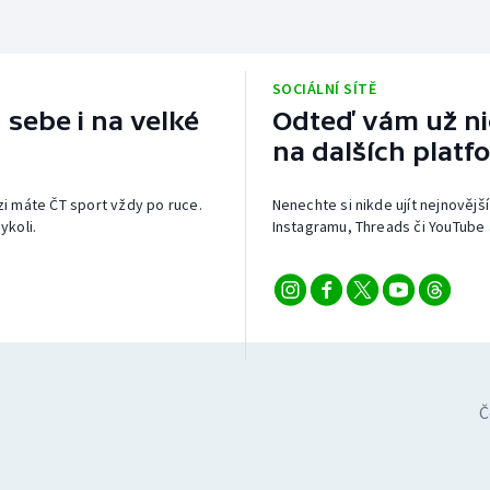
SOCIÁLNÍ SÍTĚ
 sebe i na velké
Odteď vám už nic
na dalších platf
izi máte ČT sport vždy po ruce.
Nenechte si nikde ujít nejnovější
ykoli.
Instagramu, Threads či YouTube 
Č