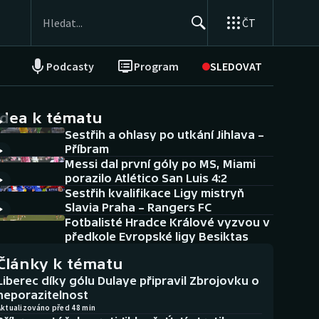
ČT
Podcasty
Program
SLEDOVAT
NEPŘEHLÉDNĚTE
Soutěže
idea k tématu
Sestřih a ohlasy po utkání Jihlava –
Historické návraty
Příbram
Messi dal první góly po MS, Miami
Aplikace ČT sport
porazilo Atlético San Luis 4:2
Sestřih kvalifikace Ligy mistryň
AZ kvíz
Slavia Praha – Rangers FC
Fotbalisté Hradce Králové vyzvou v
předkole Evropské ligy Besiktas
Články k tématu
Liberec díky gólu Dulaye připravil Zbrojovku o
neporazitelnost
Aktualizováno před 48 min