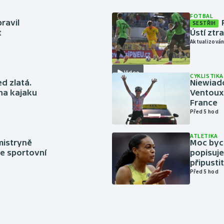
FOTBAL
ravil
SESTŘIH
t
Ústí ztr
Aktualizován
Video
CYKLISTIKA
ed zlatá.
Niewiad
 na kajaku
Ventoux 
France
Před 5 hod
ATLETIKA
mistryně
Moc bych
ze sportovní
popisuje
připustit
Před 5 hod