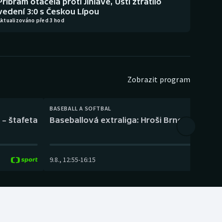
Příbram otáčela proti Jihlavě, Ústí ztratilo
vedení 3:0 s Českou Lípou
Aktualizováno před 3 hod
Zobrazit program
BASEBALL A SOFTBAL
 – štafeta
Baseballová extraliga: Hroši Brno – Eagles
9.8.
,
12:55
-
16:15