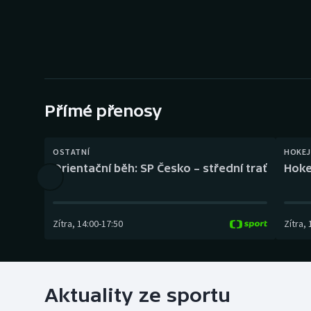
Curling
Dostihy
Florbal
Futsal
Přímé přenosy
Golf
OSTATNÍ
HOKEJ
Orientační běh: SP Česko – střední trať
Hoke
Gymnastika
Zítra
,
14:00
-
17:50
Zítra
,
Aktuality ze sportu