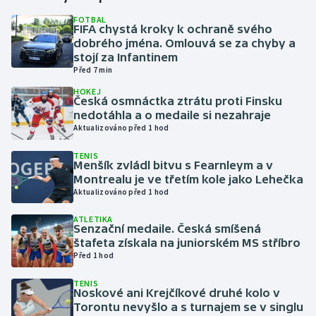
FOTBAL
FIFA chystá kroky k ochraně svého
Gymnastika
dobrého jména. Omlouvá se za chyby a
stojí za Infantinem
Házená
Před 7 min
HOKEJ
Jezdectví
Česká osmnáctka ztrátu proti Finsku
nedotáhla a o medaile si nezahraje
Aktualizováno před 1 hod
Judo
TENIS
Menšík zvládl bitvu s Fearnleym a v
Krasobruslení
Montrealu je ve třetím kole jako Lehečka
Aktualizováno před 1 hod
Lezení
ATLETIKA
Senzační medaile. Česká smíšená
Lyže a snowboard
štafeta získala na juniorském MS stříbro
Před 1 hod
Moderní pětiboj
TENIS
Noskové ani Krejčíkové druhé kolo v
Motorsport
Torontu nevyšlo a s turnajem se v singlu