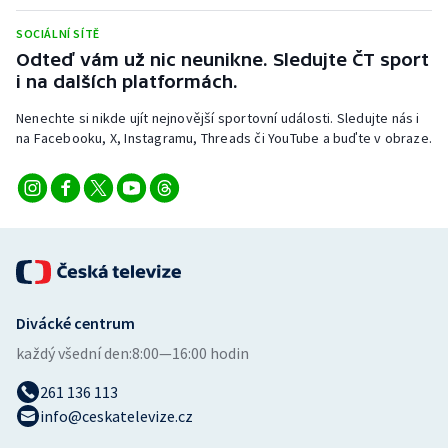
Stolní tenis
SOCIÁLNÍ SÍTĚ
Odteď vám už nic neunikne. Sledujte ČT sport
Triatlon
i na dalších platformách.
Veslování
Nenechte si nikde ujít nejnovější sportovní události. Sledujte nás i
na Facebooku, X, Instagramu, Threads či YouTube a buďte v obraze.
Vodní slalom
Volejbal
Ostatní
Divácké centrum
každý všední den:
8:00—16:00 hodin
261 136 113
info@ceskatelevize.cz