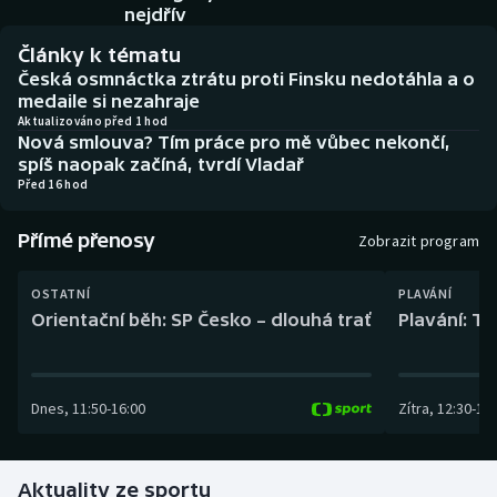
Baseball a softbal
Soutěže
nejdřív
Články k tématu
Basketbal
Historické návraty
Česká osmnáctka ztrátu proti Finsku nedotáhla a o
medaile si nezahraje
Biatlon
Aplikace ČT sport
Aktualizováno před 1 hod
Nová smlouva? Tím práce pro mě vůbec nekončí,
spíš naopak začíná, tvrdí Vladař
Boby a skeleton
AZ kvíz
Před 16 hod
Box
Přímé přenosy
Zobrazit program
Curling
OSTATNÍ
PLAVÁNÍ
Orientační běh: SP Česko – dlouhá trať
Plavání: TK
Dostihy
Florbal
Dnes
,
11:50
-
16:00
Zítra
,
12:30
-
13:
Futsal
Aktuality ze sportu
Golf