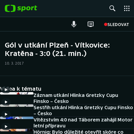
POPULÁRNÍ
SLEDOVAT
Fotbal
Gól v utkání Plzeň - Vítkovice:
Kratěna - 3:0 (21. min.)
Hokej
10. 3. 2017
Tenis
Atletika
Videa k tématu
Cyklistika
Záznam utkání Hlinka Gretzky Cupu
Finsko – Česko
Sestřih utkání Hlinka Gretzky Cupu Finsko
DALŠÍ SPORTY
– Česko
Vítězstvím 4:0 nad Táborem zahájil Motor
Americký fotbal
NEPŘEHLÉDNĚTE
letní přípravu
Hörnig: Bylo důležité otevřít skóre co