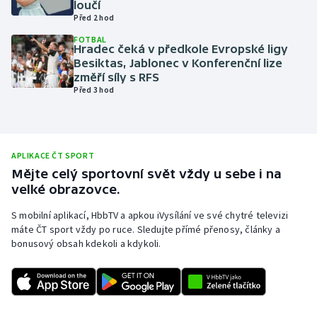
loučí
Před 2 hod
Olympijské hry
FOTBAL
Hradec čeká v předkole Evropské ligy
Parasport
Besiktas, Jablonec v Konferenční lize
změří síly s RFS
Plavání
Před 3 hod
Plážový volejbal
Ragby
APLIKACE ČT SPORT
Mějte celý sportovní svět vždy u sebe i na
velké obrazovce.
Rychlobruslení
S mobilní aplikací, HbbTV a apkou iVysílání ve své chytré televizi
Rychlostní kanoistika
máte ČT sport vždy po ruce. Sledujte přímé přenosy, články a
bonusový obsah kdekoli a kdykoli.
Short track
Sportovní střelba