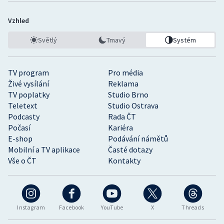
Vzhled
Světlý
Tmavý
Systém
TV program
Pro média
Živé vysílání
Reklama
TV poplatky
Studio Brno
Teletext
Studio Ostrava
Podcasty
Rada ČT
Počasí
Kariéra
E-shop
Podávání námětů
Mobilní a TV aplikace
Časté dotazy
Vše o ČT
Kontakty
Instagram
Facebook
YouTube
X
Threads