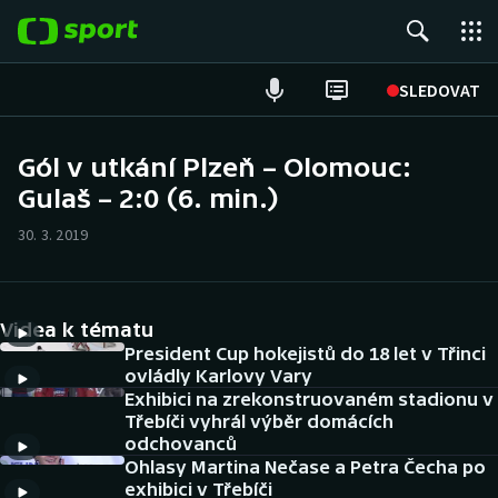
POPULÁRNÍ
SLEDOVAT
Fotbal
Gól v utkání Plzeň – Olomouc:
Gulaš – 2:0 (6. min.)
Hokej
30. 3. 2019
Tenis
Atletika
Videa k tématu
Cyklistika
President Cup hokejistů do 18 let v Třinci
ovládly Karlovy Vary
Exhibici na zrekonstruovaném stadionu v
DALŠÍ SPORTY
Třebíči vyhrál výběr domácích
odchovanců
Americký fotbal
NEPŘEHLÉDNĚTE
Ohlasy Martina Nečase a Petra Čecha po
exhibici v Třebíči