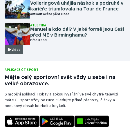
Volleringová uhájila náskok a podruhé v
Olympijské hry
kariéře triumfovala na Tour de France
Aktualizováno před 8 hod
Parasport
ATLETIKA
Manuel a kdo dál? V jaké formě jsou Češi
před ME v Birminghamu?
Plavání
Před 8 hod
Video
Plážový volejbal
Ragby
APLIKACE ČT SPORT
Mějte celý sportovní svět vždy u sebe i na
Rychlobruslení
velké obrazovce.
Rychlostní kanoistika
S mobilní aplikací, HbbTV a apkou iVysílání ve své chytré televizi
máte ČT sport vždy po ruce. Sledujte přímé přenosy, články a
bonusový obsah kdekoli a kdykoli.
Short track
Sportovní střelba