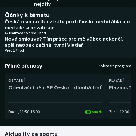
Baseball a softbal
Soutěže
nejdřív
Články k tématu
Basketbal
Historické návraty
Česká osmnáctka ztrátu proti Finsku nedotáhla a o
medaile si nezahraje
Biatlon
Aplikace ČT sport
Aktualizováno před 1 hod
Nová smlouva? Tím práce pro mě vůbec nekončí,
spíš naopak začíná, tvrdí Vladař
Boby a skeleton
AZ kvíz
Před 17 hod
Box
Přímé přenosy
Zobrazit program
Curling
OSTATNÍ
PLAVÁNÍ
Orientační běh: SP Česko – dlouhá trať
Plavání: TK
Dostihy
Florbal
Dnes
,
11:50
-
16:00
Zítra
,
12:30
-
13:
Futsal
Aktuality ze sportu
Golf