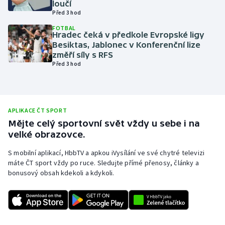
loučí
Před 3 hod
Olympijské hry
FOTBAL
Hradec čeká v předkole Evropské ligy
Parasport
Besiktas, Jablonec v Konferenční lize
změří síly s RFS
Plavání
Před 3 hod
Plážový volejbal
Ragby
APLIKACE ČT SPORT
Mějte celý sportovní svět vždy u sebe i na
velké obrazovce.
Rychlobruslení
S mobilní aplikací, HbbTV a apkou iVysílání ve své chytré televizi
Rychlostní kanoistika
máte ČT sport vždy po ruce. Sledujte přímé přenosy, články a
bonusový obsah kdekoli a kdykoli.
Short track
Sportovní střelba