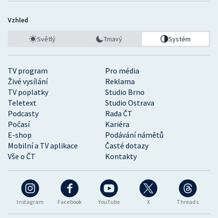
Vzhled
Světlý
Tmavý
Systém
TV program
Pro média
Živé vysílání
Reklama
TV poplatky
Studio Brno
Teletext
Studio Ostrava
Podcasty
Rada ČT
Počasí
Kariéra
E-shop
Podávání námětů
Mobilní a TV aplikace
Časté dotazy
Vše o ČT
Kontakty
Instagram
Facebook
YouTube
X
Threads