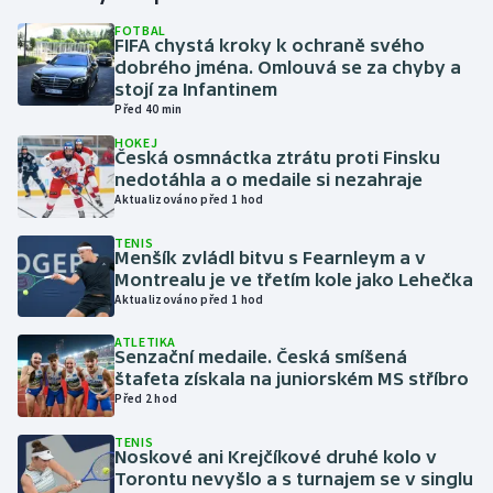
FOTBAL
FIFA chystá kroky k ochraně svého
Gymnastika
dobrého jména. Omlouvá se za chyby a
stojí za Infantinem
Házená
Před 40 min
HOKEJ
Jezdectví
Česká osmnáctka ztrátu proti Finsku
nedotáhla a o medaile si nezahraje
Aktualizováno před 1 hod
Judo
TENIS
Menšík zvládl bitvu s Fearnleym a v
Krasobruslení
Montrealu je ve třetím kole jako Lehečka
Aktualizováno před 1 hod
Lezení
ATLETIKA
Senzační medaile. Česká smíšená
Lyže a snowboard
štafeta získala na juniorském MS stříbro
Před 2 hod
Moderní pětiboj
TENIS
Noskové ani Krejčíkové druhé kolo v
Motorsport
Torontu nevyšlo a s turnajem se v singlu