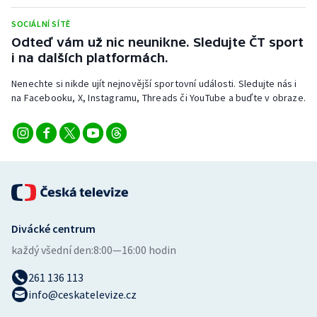
Stolní tenis
SOCIÁLNÍ SÍTĚ
Odteď vám už nic neunikne. Sledujte ČT sport
Triatlon
i na dalších platformách.
Veslování
Nenechte si nikde ujít nejnovější sportovní události. Sledujte nás i
na Facebooku, X, Instagramu, Threads či YouTube a buďte v obraze.
Vodní slalom
Volejbal
Ostatní
Divácké centrum
každý všední den:
8:00—16:00 hodin
261 136 113
info@ceskatelevize.cz