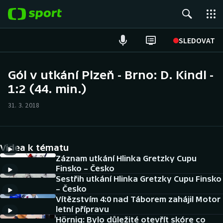
POPULÁRNÍ
SLEDOVAT
Fotbal
Gól v utkání Plzeň - Brno: D. Kindl -
1:2 (44. min.)
Hokej
31. 3. 2018
Tenis
Atletika
Videa k tématu
Cyklistika
Záznam utkání Hlinka Gretzky Cupu
Finsko – Česko
Sestřih utkání Hlinka Gretzky Cupu Finsko
DALŠÍ SPORTY
– Česko
Vítězstvím 4:0 nad Táborem zahájil Motor
Americký fotbal
NEPŘEHLÉDNĚTE
letní přípravu
Hörnig: Bylo důležité otevřít skóre co