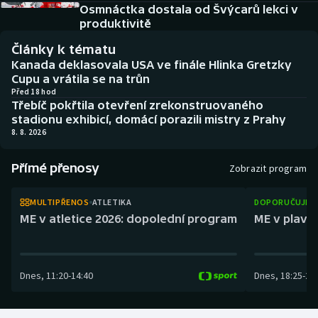
Baseball a softbal
Soutěže
Osmnáctka dostala od Švýcarů lekci v
produktivitě
Basketbal
Historické návraty
Články k tématu
Kanada deklasovala USA ve finále Hlinka Gretzky
Biatlon
Aplikace ČT sport
Cupu a vrátila se na trůn
Před 18 hod
Třebíč pokřtila otevření zrekonstruovaného
Boby a skeleton
AZ kvíz
stadionu exhibicí, domácí porazili mistry z Prahy
8. 8. 2026
Box
Přímé přenosy
Zobrazit program
Curling
MULTIPŘENOS
ATLETIKA
DOPORUČUJEM
Dostihy
ME v atletice 2026: dopolední program
ME v plaván
Florbal
Dnes
,
11:20
-
14:40
Dnes
,
18:25
-
21
Futsal
Golf