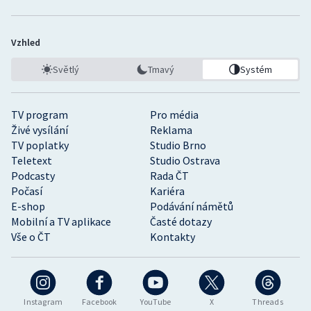
Vzhled
Světlý
Tmavý
Systém
TV program
Pro média
Živé vysílání
Reklama
TV poplatky
Studio Brno
Teletext
Studio Ostrava
Podcasty
Rada ČT
Počasí
Kariéra
E-shop
Podávání námětů
Mobilní a TV aplikace
Časté dotazy
Vše o ČT
Kontakty
Instagram
Facebook
YouTube
X
Threads