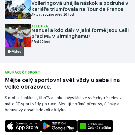
Volleringová uhájila náskok a podruhé v
Olympijské hry
kariéře triumfovala na Tour de France
Aktualizováno před 10 hod
Parasport
ATLETIKA
Manuel a kdo dál? V jaké formě jsou Češi
před ME v Birminghamu?
Plavání
Před 10 hod
Video
Plážový volejbal
Ragby
APLIKACE ČT SPORT
Mějte celý sportovní svět vždy u sebe i na
Rychlobruslení
velké obrazovce.
Rychlostní kanoistika
S mobilní aplikací, HbbTV a apkou iVysílání ve své chytré televizi
máte ČT sport vždy po ruce. Sledujte přímé přenosy, články a
bonusový obsah kdekoli a kdykoli.
Short track
Sportovní střelba