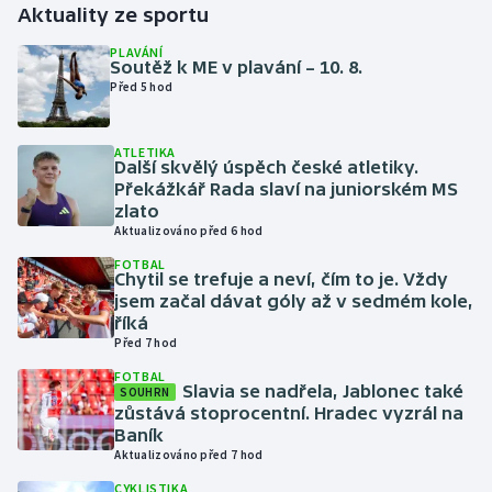
Aktuality ze sportu
Gymnastika
PLAVÁNÍ
Soutěž k ME v plavání – 10. 8.
Před 5 hod
Házená
ATLETIKA
Jezdectví
Další skvělý úspěch české atletiky.
Překážkář Rada slaví na juniorském MS
Judo
zlato
Aktualizováno před 6 hod
Krasobruslení
FOTBAL
Chytil se trefuje a neví, čím to je. Vždy
jsem začal dávat góly až v sedmém kole,
Lezení
říká
Před 7 hod
Lyže a snowboard
FOTBAL
Slavia se nadřela, Jablonec také
SOUHRN
zůstává stoprocentní. Hradec vyzrál na
Moderní pětiboj
Baník
Aktualizováno před 7 hod
Motorsport
CYKLISTIKA