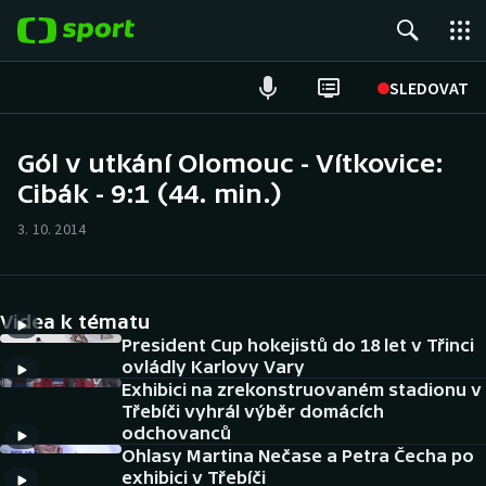
POPULÁRNÍ
SLEDOVAT
Fotbal
Gól v utkání Olomouc - Vítkovice:
Cibák - 9:1 (44. min.)
Hokej
3. 10. 2014
Tenis
Atletika
Videa k tématu
Cyklistika
President Cup hokejistů do 18 let v Třinci
ovládly Karlovy Vary
Exhibici na zrekonstruovaném stadionu v
DALŠÍ SPORTY
Třebíči vyhrál výběr domácích
odchovanců
Americký fotbal
NEPŘEHLÉDNĚTE
Ohlasy Martina Nečase a Petra Čecha po
exhibici v Třebíči