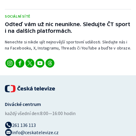
Stolní tenis
SOCIÁLNÍ SÍTĚ
Triatlon
Odteď vám už nic neunikne. Sledujte ČT sport
i na dalších platformách.
Veslování
Nenechte si nikde ujít nejnovější sportovní události. Sledujte nás i
Vodní slalom
na Facebooku, X, Instagramu, Threads či YouTube a buďte v obraze.
Volejbal
Ostatní
Divácké centrum
každý všední den:
8:00—16:00 hodin
261 136 113
info@ceskatelevize.cz