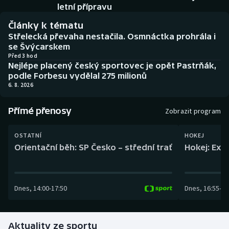
Baseball a softbal
Soutěže
letní přípravu
Články k tématu
Basketbal
Historické návraty
Střelecká převaha nestačila. Osmnáctka prohrála i
se Švýcarskem
Biatlon
Aplikace ČT sport
Před 3 hod
Nejlépe placený český sportovec je opět Pastrňák,
podle Forbesu vydělal 275 milionů
Boby a skeleton
AZ kvíz
6. 8. 2026
Box
Přímé přenosy
Zobrazit program
Curling
OSTATNÍ
HOKEJ
Orientační běh: SP Česko – střední trať
Hokej: Exh
Dostihy
Florbal
Dnes
,
14:00
-
17:50
Dnes
,
16:55
-
19
Futsal
Aktuality ze sportu
Golf