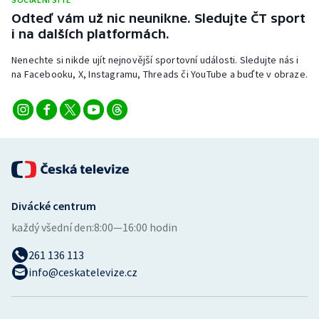
Stolní tenis
Odteď vám už nic neunikne. Sledujte ČT sport
i na dalších platformách.
Triatlon
Nenechte si nikde ujít nejnovější sportovní události. Sledujte nás i
na Facebooku, X, Instagramu, Threads či YouTube a buďte v obraze.
Veslování
Vodní slalom
Volejbal
Ostatní
Divácké centrum
každý všední den:
8:00—16:00 hodin
261 136 113
info@ceskatelevize.cz