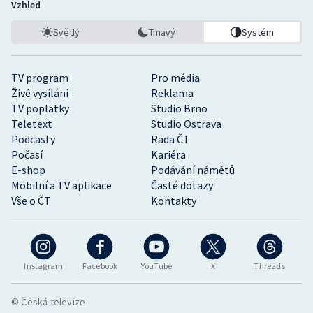
Vzhled
Světlý
Tmavý
Systém
TV program
Pro média
Živé vysílání
Reklama
TV poplatky
Studio Brno
Teletext
Studio Ostrava
Podcasty
Rada ČT
Počasí
Kariéra
E-shop
Podávání námětů
Mobilní a TV aplikace
Časté dotazy
Vše o ČT
Kontakty
Instagram
Facebook
YouTube
X
Threads
© Česká televize