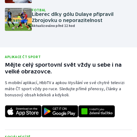
Olympijské hry
FOTBAL
Liberec díky gólu Dulaye připravil
Zbrojovku o neporazitelnost
Parasport
Aktualizováno před 12 hod
Plavání
Plážový volejbal
APLIKACE ČT SPORT
Mějte celý sportovní svět vždy u sebe i na
Ragby
velké obrazovce.
Rychlobruslení
S mobilní aplikací, HbbTV a apkou iVysílání ve své chytré televizi
máte ČT sport vždy po ruce. Sledujte přímé přenosy, články a
bonusový obsah kdekoli a kdykoli.
Rychlostní kanoistika
Short track
Sportovní střelba
SOCIÁLNÍ SÍTĚ