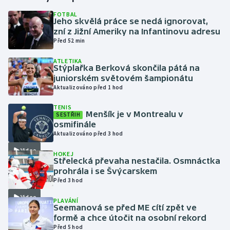
FOTBAL
Jeho skvělá práce se nedá ignorovat,
Gymnastika
zní z Jižní Ameriky na Infantinovu adresu
Před 52 min
Házená
ATLETIKA
Stýplařka Berková skončila pátá na
Jezdectví
juniorském světovém šampionátu
Aktualizováno před 1 hod
Judo
TENIS
Menšík je v Montrealu v
SESTŘIH
Krasobruslení
osmifinále
Aktualizováno před 3 hod
Lezení
Video
HOKEJ
Střelecká převaha nestačila. Osmnáctka
Lyže a snowboard
prohrála i se Švýcarskem
Před 3 hod
Moderní pětiboj
Video
PLAVÁNÍ
Seemanová se před ME cítí zpět ve
formě a chce útočit na osobní rekord
Motorsport
Před 5 hod