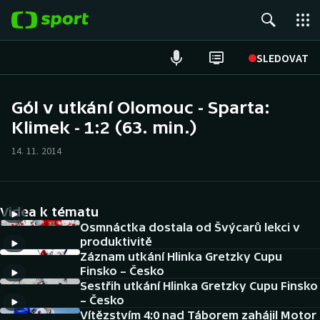
POPULÁRNÍ
SLEDOVAT
Fotbal
Gól v utkání Olomouc - Sparta:
Klimek - 1:2 (63. min.)
Hokej
14. 11. 2014
Tenis
Atletika
Videa k tématu
Cyklistika
Osmnáctka dostala od Švýcarů lekci v
produktivitě
Záznam utkání Hlinka Gretzky Cupu
DALŠÍ SPORTY
Finsko – Česko
Sestřih utkání Hlinka Gretzky Cupu Finsko
Americký fotbal
NEPŘEHLÉDNĚTE
– Česko
Vítězstvím 4:0 nad Táborem zahájil Motor